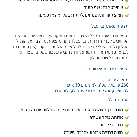
שתייה: קרה : שני סוגים
חמה: קפה ותה צמחים ,לקינוח: בקלוואה או כנאפה
תצפית מאתר נבי סבלן
נטפס עם האוטובוס אל ראש ההר שם ממוקם קיברו של אחד הנביאים
הקדושים לעדה הדרוזית- נבי סבלן. נהנה מתצפית מרהיבה אל העליל
העליון ולבנון ואולי יתאפשר לנו להיכנס אל מבנה הקבר (אין התחייבות
לכניסה). מפי המדריך נשמע אודות הנביא שקבור במקום וכיצד הוא
מתקשר אל שבט זבולון.
יציאה חזרה מלאי חוויות.
מחיר לאדם:
260 ₪ כולל מע"מ למינימום 30 איש.
לקבוצה קטנה יותר – נא לפנות לקבלת מחיר.
המחיר כולל:
מורה דרך מעולה מוסמך משרד התיירות שמלווה את כל הטיול.
ארוחת בוקר עשירה
טיול רגלי רטוב
חוויה דרוזית ארוחת צהריים עשירה