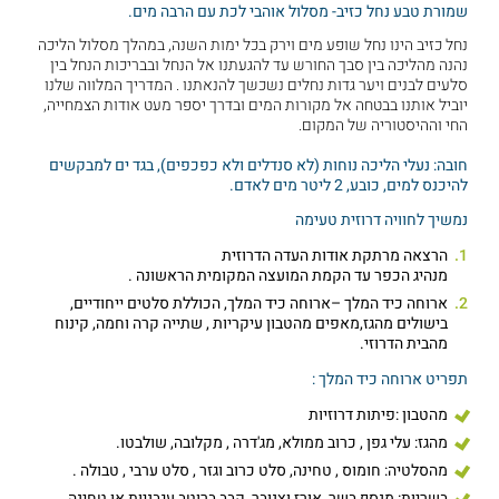
שמורת טבע נחל כזיב- מסלול אוהבי לכת עם הרבה מים.
נחל כזיב הינו נחל שופע מים וירק בכל ימות השנה, במהלך מסלול הליכה
נהנה מהליכה בין סבך החורש עד להגעתנו אל הנחל ובבריכות הנחל בין
סלעים לבנים ויער גדות נחלים נשכשך להנאתנו . המדריך המלווה שלנו
יוביל אותנו בבטחה אל מקורות המים ובדרך יספר מעט אודות הצמחייה,
החי וההיסטוריה של המקום.
חובה: נעלי הליכה נוחות (לא סנדלים ולא כפכפים), בגד ים למבקשים
להיכנס למים, כובע, 2 ליטר מים לאדם.
נמשיך לחוויה דרוזית טעימה
הרצאה מרתקת אודות העדה הדרוזית
מנהיג הכפר עד הקמת המועצה המקומית הראשונה .
ארוחה כיד המלך –ארוחה כיד המלך, הכוללת סלטים ייחודיים,
בישולים מהגז,מאפים מהטבון עיקריות , שתייה קרה וחמה, קינוח
מהבית הדרוזי.
תפריט ארוחה כיד המלך :
מהטבון :פיתות דרוזיות
מהגז: עלי גפן , כרוב ממולא, מג'דרה , מקלובה, שולבטו.
מהסלטיה: חומוס , טחינה, סלט כרוב וגזר , סלט ערבי , טבולה .
בשריות: מנסף בשר, אורז וצנובר, קבב ברוטב עגבניות או טחינה.