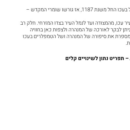
מנהרת הטמפלרים היא שריד למסדר הטמפלרים שפעל בעכו החל משנת 1187, אז גורשו שומרי המקדש –
 עכו, מהמצודה ועד לנמל העיר בצדו המזרחי. חלק רב
יתן לבקר לאורכה של המנהרה ולצפות כאן בחוויה
 מספרת את סיפורה של המנהרה ושל הטמפלרים בעכו
.
– תפריט נתון לשינויים קלים