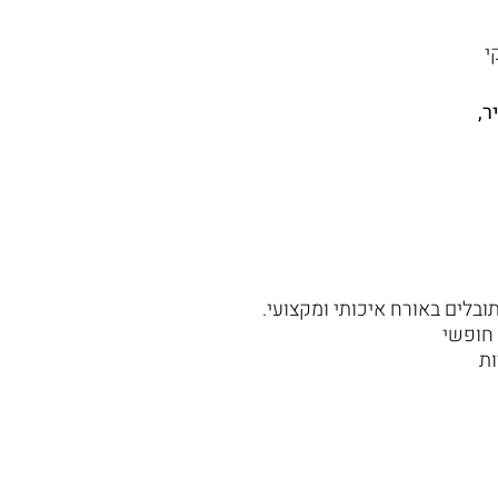
י
ר,
ובלים באורח איכותי ומקצועי.
 חופשי
ות