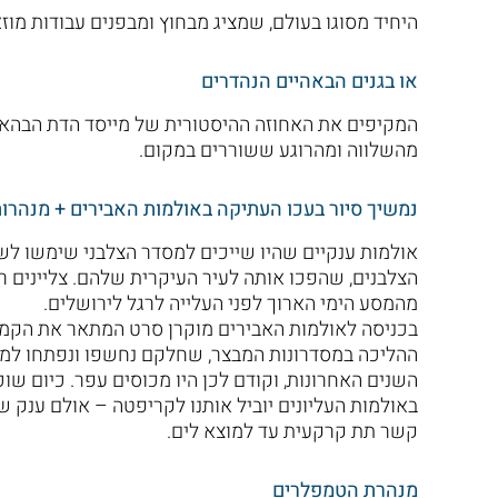
היחיד מסוגו בעולם, שמציג מבחוץ ומבפנים עבודות מוזא
או בגנים הבאהיים הנהדרים
המקיפים את האחוזה ההיסטורית של מייסד הדת הבהאית
מהשלווה ומהרוגע ששוררים במקום.
נמשיך סיור בעכו העתיקה באולמות האבירים + מנהרו
אולמות ענקיים שהיו שייכים למסדר הצלבני שימשו לשי
הצלבנים, שהפכו אותה לעיר העיקרית שלהם. צליינים ר
מהמסע הימי הארוך לפני העלייה לרגל לירושלים.
בכניסה לאולמות האבירים מוקרן סרט המתאר את הקמת 
ההליכה במסדרונות המבצר, שחלקם נחשפו ונפתחו למב
השנים האחרונות, וקודם לכן היו מכוסים עפר. כיום שוכ
באולמות העליונים יוביל אותנו לקריפטה – אולם ענק
קשר תת קרקעית עד למוצא לים.
מנהרת הטמפלרים