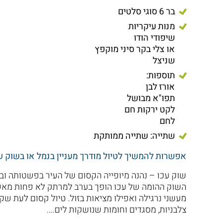
בר 6 סוגי סלטים
מנות עיקריות
שיפודי הודו
או צלי בקר סיני מוקפץ
שניצל
תוספות:
אורז לבן
תפו"א מבושל
לקט ירקות חם
לחם
שתייה: שתייה ממותקת
אפשרות להמשיך לטיול מודרך מעניין בנמל או בשוק 
שוק עכו – נהנה מיופייה הקסום של העיר בפשטותה ו
השוק ההומה של עכו הופך בערב למרתק לא פחות מאשר
מעשני נרגילה ואפילו מציאות בזול. טיול קסום לעת שק
צלבניות, מסגדים וחומות שנושקות לים….