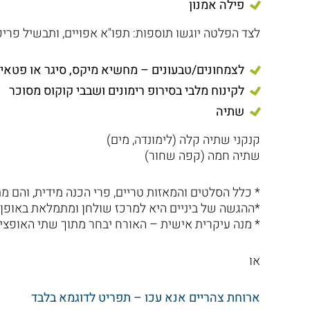
פילה אמנון
לצד הפלטה יוגשו תוספות: תפו"א אפויים, ותבשיל פריק
לצמחונים/טבעונים – מחשיא מיקס, סיגר או פטאיי
לקינוח מלבי בסירופ רימונים ושבבי קוקוס מסוכר
שתיה
קנקני שתיה קלה (לימונדה, מים)
שתיה חמה (קפה שחור)
* כלל הסלטים והמאזות טריים, פרי הכנה מידית, והם מת
*ההגשה של ביניים היא למרכז שולחן ומתמלאת באופן
* מנה עיקרית אישית – האורח יבחר מתוך שתי האופצי
או
ארוחת צהריים אנא עכו – תפריט לדוגמא בלבד