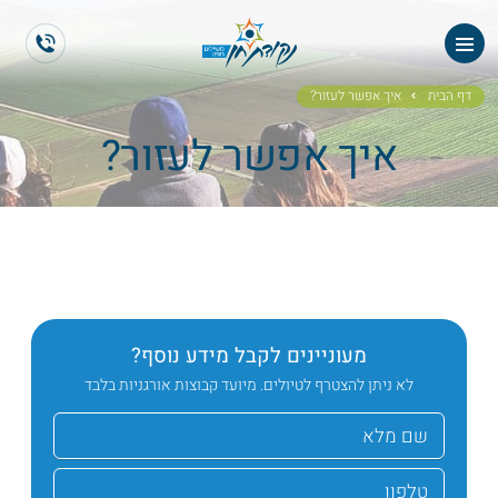
ראשי
ES
EN
אודותנו
דף הבית
איך אפשר לעזור?
איך אפשר לעזור?
טיולי תיירים
הטיולים שלנו
גלריית תמונות
גלריית וידאו
מעוניינים לקבל מידע נוסף?
ממליצים
לא ניתן להצטרף לטיולים. מיועד קבוצות אורגניות בלבד
צור קשר