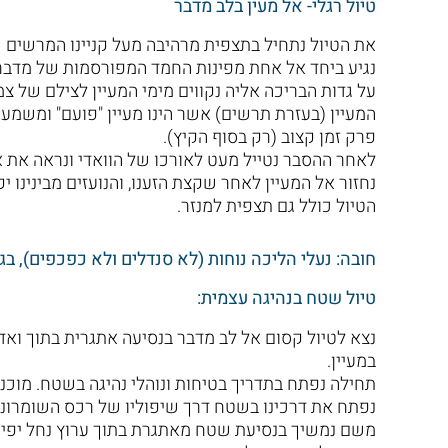
טיול רגלי- אל מעין בלב מדבר
את הטיול נתחיל בתצפית מרהיבה מעל קניינו המרשים ש
נגיע ביחד אל אחת מפינות החמד המפורסמות של מדבר י
על גדות הבריכה אליה נקווים מימי המעיין לצילם של צמ
המעיין (בעזרת תרשים) אשר הינו מעיין "פועם" ומשמעו
פרק זמן קצוב (רק בסוף הקיץ).
לאחר ההסבר נטייל מעט לאורכו של הוואדי ונראה את א
נחזור אל המעיין לאחר שקצת הזענו, והנועזים מבינינו 
הטיול כולל גם תצפית למנזר.
חובה: נעלי הליכה נוחות (לא סנדלים ולא כפכפים), בגד ים למבקש
טיול שטח בנהיגה עצמית:
נצא לטיול קסום אל לב מדבר בנסיעה אתגרית בתוך ואד
במעיין.
תחילה נפתח בתדריך בטיחות ונוהלי נהיגה בשטח. מוכנים
נפתח את דרכינו בשטח דרך שיפוליו של רכס השומרוני הט
משם נמשיך בנסיעת שטח מאתגרת בתוך ערוץ נחל יפיפ