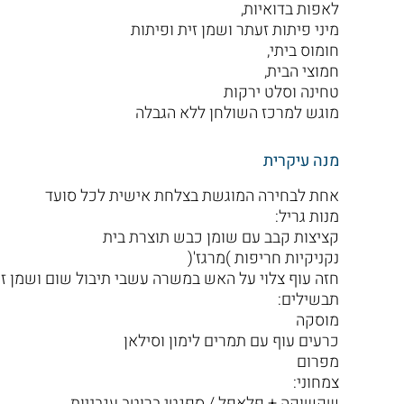
לאפות בדואיות,
מיני פיתות זעתר ושמן זית ופיתות
חומוס ביתי,
חמוצי הבית,
טחינה וסלט ירקות
מוגש למרכז השולחן ללא הגבלה
מנה עיקרית
אחת לבחירה המוגשת בצלחת אישית לכל סועד
מנות גריל:
קציצות קבב עם שומן כבש תוצרת בית
נקניקיות חריפות )מרגז'(
חזה עוף צלוי על האש במשרה עשבי תיבול שום ושמן זי
תבשילים:
מוסקה
כרעים עוף עם תמרים לימון וסילאן
מפרום
צמחוני:
שקשוקה + פלאפל / ספגטי ברוטב עגבניות