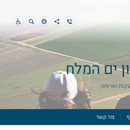
ן ים המלח
היבות וארוחה
ף
צור קשר