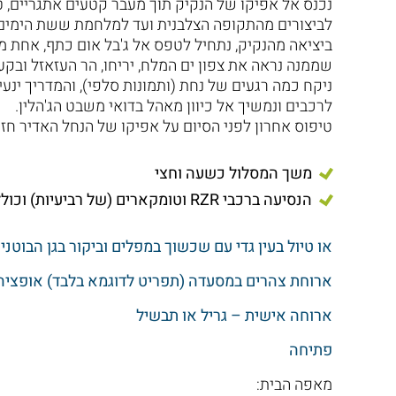
נכנס אל אפיקו של הנקיק תוך מעבר קטעים אתגריים, ט
לביצורים מהתקופה הצלבנית ועד למלחמת ששת הימים
ביציאה מהנקיק, נתחיל לטפס אל ג'בל אום כתף, אחת מ
שממנה נראה את צפון ים המלח, יריחו, הר העזאזל ובקע
ניקח כמה רגעים של נחת (ותמונות סלפי), והמדריך ינע
לרכבים ונמשיך אל כיוון מאהל בדואי משבט הג'הלין.
טיפוס אחרון לפני הסיום על אפיקו של הנחל האדיר חז
משך המסלול כשעה וחצי
הנסיעה ברכבי RZR וטומקארים (של רביעיות) וכוללים מדריך מוביל
או טיול בעין גדי עם שכשוך במפלים וביקור בגן הבוטני
ארוחת צהרים במסעדה (תפריט לדוגמא בלבד) אופציה 
ארוחה אישית – גריל או תבשיל
פתיחה
מאפה הבית: