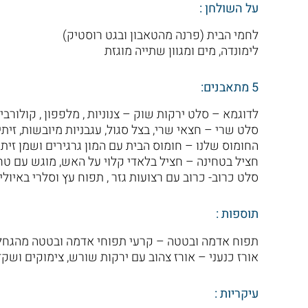
על השולחן :
לחמי הבית (פרנה מהטאבון ובגט רוסטיק)
לימונדה, מים ומגוון שתייה מוגזת
5 מתאבנים:
לדוגמא – סלט ירקות שוק – צנוניות , מלפפון , קולורבי, ג
סלט שרי – חצאי שרי, בצל סגול, עגבניות מיובשות, זית
החומוס שלנו – חומוס הבית עם המון גרגירים ושמן זית
חציל בטחינה – חציל בלאדי קלוי על האש, מוגש עם טח
סלט כרוב- כרוב עם רצועות גזר , תפוח עץ וסלרי באיולי
תוספות :
תפוח אדמה ובטטה – קרעי תפוחי אדמה ובטטה מהגחלים
אורז כנעני – אורז צהוב עם ירקות שורש, צימוקים ושקדי
עיקריות :