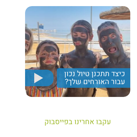
כיצד תתכנן טיול נכון
עבור האורחים שלך?
יריב חן, מציג את הקווים המנחים לבניית טיול נכון עבור
תיירים בישראל
עקבו אחרינו בפייסבוק