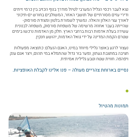
נצא לעבר רכסי הגליל המערבי לטיול מודרך בנוף הכזיב בין כרמי זיתים
ודירי עזים מסורתיים של תושבי האזור, המשולבים בחורש ים-תיכוני
לאורך עצי האלון והאלה. נמשיך לשמורת בלטון ומצודת סורסוק-
שהייתה בעבר אחוזה מרשימה של משפחת סורסוק, משפחה לבנונית
עשירה בעלת אדמות רבות ברחבי הארץ. חלק מן האדמות נרכשו בימים
שטרם הקמת המדינה על ידי גואל האדמות, יהושע חנקין.
נעצור לרגע באוצר גלילי מיוחד במינו, האגם הנעלם: כתוצאה מפעולות
חציבה במחצבת געתון, נפער בור גדול שהתמלא במי תהום, ויצר אגם ענק
ויפהפה. חווית שטח וטבע גלילית אמיתית.
נסיים בארוחת צהריים מעולה – פנו אלינו לקבלת האופציות.
תמונות מהטיול