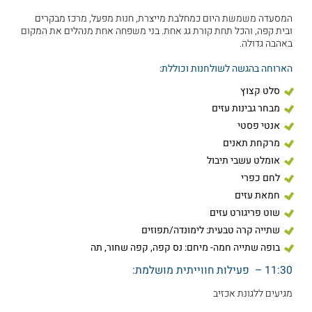
המסעדה משמשת היום כמחלבת מייצרת, חנות מפעל, מרכז מבקרים
ובית קפה, והכל תחת קורת גג אחת. בני משפחה אחת מנהלים את המקום
באהבה גדולה.
הארוחה בהגשה לשולחנות וכוללת:
סלט קצוץ
מבחר גבינות עזים
אנטי פסטי
מרקחת תאנים
אומלט עשבי תיבול
לחם כפרי
חמאת עזים
שוט פריגורט עזים
שתייה קרה טבעית: לימונדה/תפוזים
בופה שתייה חמה- מיחם: נס קפה, קפה שחור, תה
11:30 – פעילות חווייתית מושלמת:
מגיעים ללגונת אכזיב