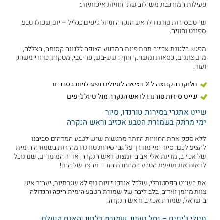
פעילות המורכבת משילוב שתי חוויות איכותיות:
שייט בסירות טורנדו לראש הנקרה וטיול ג'יפים בגליל – יום שכולו טבע
ספורט וחוויה.
מפגש בלגונת אכזיב תחת פינת המרגוע הצופה ללגונה קסומה, הצללה,
מים צוננים, כסאות ומשחקי חוף : שש-בש, פריסבי, מטקות, כדורי משחק
ועוד.
חלוקת הקבוצה ל 2 ויציאה לטיולים ופעילויות בסבבים
שייט סירות טורנדו לראש הנקרה מול טיול ג'יפים
שייט אתגרי בסירות טורנדו, סיור
ימי מרתק בשמורת הטבע אכזיב וראש הנקרה
ללא ספק אחת החוויות היותר מרגשות שיש לטבע המדהים סביבנו
להציע לכם: סיור ימי מודרך על גבי סירות טורנדו מהירות בשמורה הימית
של אכזיב, מדינת אלי אביבי ומצוק ראש הנקרה, אדיר המימדים, שם נוכל
לראות את תופעת הטבע המיוחדת הזו – מהצד של הים!
את השייט הפסטורלי, שלכל אורכו זוויות נוף לא שגרתיות, יעביר איש
צוות מיומן ואדיב, בלב ליבה של שמורת הטבע הימית היפה והגדולה
בישראל, שמורת אכזיב וראש הנקרה.
טיולי ג'יפים – נחל געתון, שמורת בלטון והאגם הנעלם