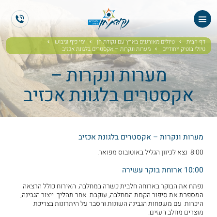
ראשי
ES
EN
אודותנו
דף הבית
טיולים מאורגנים בארץ עם נקודת חן
ימי כיף וגיבוש
טיולי בוטיק ייחודיים
מערות ונקרות – אקסטרים בלגונת אכזיב
טיולי תיירים
מערות ונקרות –
אקסטרים בלגונת אכזיב
הטיולים שלנו
גלריית תמונות
מערות ונקרות – אקסטרים בלגונת אכזיב
גלריית וידאו
8:00 נצא לכיוון הגליל באוטובוס מפואר.
ממליצים
10:00 ארוחת בוקר עשירה
נפתח את הבוקר בארוחה חלבית כשרה במחלבה. האירוח כולל הרצאה
צור קשר
המספרת את סיפור הקמת המחלבה, עוקבת אחר תהליך ייצור הגבינה,
היכרות עם משפחות הגבינה השונות והסבר על היתרונות בצריכת
מוצרים מחלב העזים.