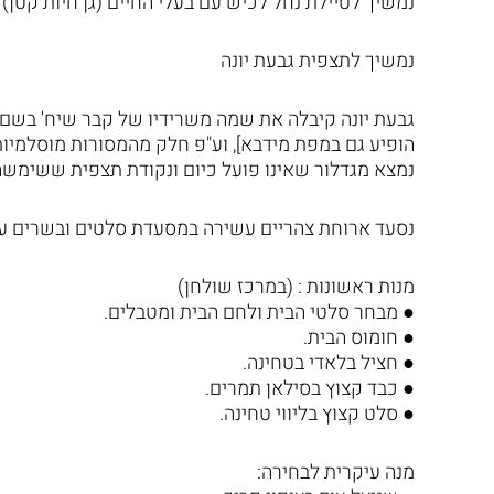
נמשיך לטיילת נחל לכיש עם בעלי החיים (גן חיות קטן) 
נמשיך לתצפית גבעת יונה
גבעת יונה קיבלה את שמה משרידיו של קבר שיח' בשם ש
הופיע גם במפת מידבא], וע"פ חלק מהמסורות מוסלמיות ק
נמצא מגדלור שאינו פועל כיום ונקודת תצפית ששימש
נסעד ארוחת צהריים עשירה במסעדת סלטים ובשרים ע
מנות ראשונות : (במרכז שולחן)
● מבחר סלטי הבית ולחם הבית ומטבלים.
● חומוס הבית.
● חציל בלאדי בטחינה.
● כבד קצוץ בסילאן תמרים.
● סלט קצוץ בליווי טחינה.
מנה עיקרית לבחירה: