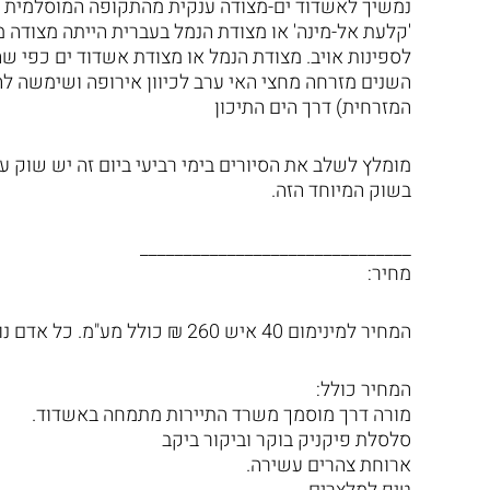
נמשיך לאשדוד ים-מצודה ענקית מהתקופה המוסלמית 
'קלעת אל-מינה' או מצודת הנמל בעברית הייתה מצודה
לספינות אויב. מצודת הנמל או מצודת אשדוד ים כפי ש
השנים מזרחה מחצי האי ערב לכיוון אירופה ושימשה להג
המזרחית) דרך הים התיכון
מומלץ לשלב את הסיורים בימי רביעי ביום זה יש שוק ענ
בשוק המיוחד הזה.
_______________________________
מחיר:
המחיר למינימום 40 איש 260 ₪ כולל מע"מ. כל אדם נוסף ועד 53 איש באותו מחיר.
המחיר כולל:
מורה דרך מוסמך משרד התיירות מתמחה באשדוד.
סלסלת פיקניק בוקר וביקור ביקב
ארוחת צהרים עשירה.