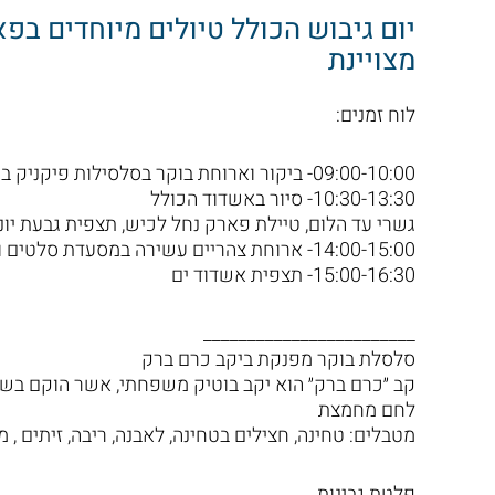
יום גיבוש הכולל טיולים מיוחדים בפ
מצויינת
לוח זמנים:
09:00-10:00- ביקור וארוחת בוקר בסלסילות פיקניק בכרם ברק בין הגפנים
10:30-13:30- סיור באשדוד הכולל
גשרי עד הלום, טיילת פארק נחל לכיש, תצפית גבעת יונ
14:00-15:00- ארוחת צהריים עשירה במסעדת סלטים ובשרים על האש
15:00-16:30- תצפית אשדוד ים
________________________
סלסלת בוקר מפנקת ביקב כרם ברק
קב ״כרם ברק״ הוא יקב בוטיק משפחתי, אשר הוקם בשנת 2011 על ידי משפחת רוזנ
לחם מחמצת
מטבלים: טחינה, חצילים בטחינה, לאבנה, ריבה, זיתים ,
פלטת גבינות