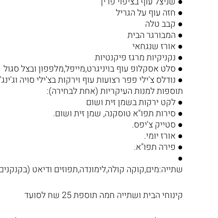
● שניצל עוף בציפוי פריך
● חזה עוף על הגריל
● קבב טלה
● המבורגר הבית
● אורז שנגחאי
● נקניקיות מרגז פיקנטיות
● סלט אסקלופ עוף בויניגרט,מייפל,מלפפון ובצל סגול
● נודלס צ'ילי פפר רצועות עוף וירקות בצ'ילי סויה וג'ינג'
תוספות למנות העיקריות (אחת לבחירה):
● לקט ירקות בשמן זית ושום
● סירות תפו"א טוסקנה, שמן זית ושום.
● סטייק צ'יפס.
● אורז יומי.
● פירה תפו"א.
●
שתייה:מים,קוקה קולה,לימונדה,תפוזים ודיאט (בקנקנים
קינוחי הבית ושתייה חמה תוספת 25 שח לסועד