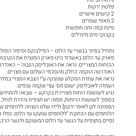
פלטת ירקות
2 קישים אישיים
2 מאפי שמרים
פינת קפה ותה חופשית
בקבוקי מים מינרלים
נתחיל בסיור בגשרי עד הלום – הפילבוקס וסיפור הפול
פארק עד הלום באשדוד הינו פארק המנציח את הקרבות
הכוחות המצריים. נראה את האובליסק הגבוה – האנדרט
האנדרטה הוקמה כחלק מהסכמי השלום עם מצרים.
נראה את עמדת המקלע שנוצקה ע"י הצבא המצרי במלחמת
העמדה לאובליסק ישנם מס' עצי שקמה ענפים.
נגיע לשושנת רוחות מצויירת בקרקע – שבאה להמחיש
בסמוך לשושנת הרוחות, ממנה יש תצפית נהדרת לנחל, נ
הסמוכה לגן לאומי ירקון] ולידו שלט הנצחה ללוחמים ש
הלוחמים עם הכתובת "ללוחמים שזעקו עד הלום. נפלו ול
נסיים בתצפית על הגשר עד הלום המשוקם ולגשר הרכבת