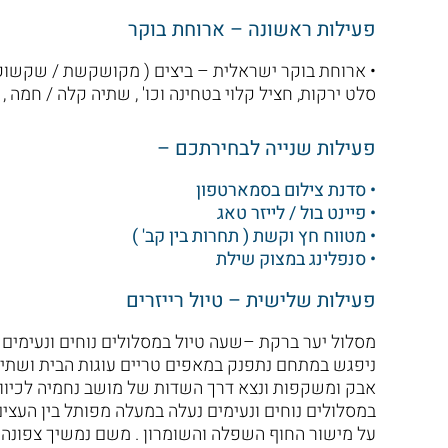
פעילות ראשונה – ארוחת בוקר
• ארוחת בוקר ישראלית – ביצים ( מקושקשת / שקשוקה )
סלט ירקות, חציל קלוי בטחינה וכו' , שתיה קלה / חמה , 
פעילות שנייה לבחירתכם –
• סדנת צילום בסמארטפון
• פיינט בול / לייזר טאג
• מטווח חץ וקשת ( תחרות בין קב' )
• סנפלינג במצוק שילת
פעילות שלישית – טיול רייזרים
מסלול יער ברקת –שעה טיול במסלולים נוחים ונעימים .
ניפגש במתחם נתפנק במאפים טריים עוגות הבית ושתיי
אבק ומשקפות ונצא דרך השדות של מושב נחמיה לכיוון 
על מישור החוף השפלה והשומרון . משם נמשיך צפונה 