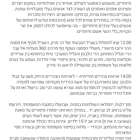
מיוחדים, ומשמש כאמצעי לשילוב אמיתי בין אוכלוסיות. במקום יוצרים
ומציגים אמנים ואומנים מן השורה לצד אנשים בעלי מוגבלויות שונות,
העובדים בסדנאות נגרות, קרמיקה ומחשבים. היצירות נמכרות
בקפה-גלריה, במחירים שווים לכל נפש (ההכנסות קודש לרווחתם של
אנשים בעלי צרכים מיוחדים) – מה שיאפשר לכולנו לספק את יצר
הקניות, בלי רגשי אשם מיותרים.
12:00 נצא למסלול בשביל הטבעתי של הר מרון, השביל מקיף את פסגת
ההר ורובו מישורי, משולי הפסגה נשקף נוף מרהיב 360 מעלות אל עבר
הרי הגליל התחתון, הרי הלבנון והגליל המערבי. טיול בניחותא בין שרידים
חקלאות קדומה, חורש ים תיכוני, ציוץ ציפורי שיר נודדות, נשמע על נשים
חלוצות ועל משפחת בק שהעפילה לראש הר מירון.
14:00 ארוחת צהריים חווייתית – לארוחת הצהריים נרחיק מעט עד גבול
הלבנון. שם נתארח בבית של אשה כורדית מקסימה שפרשה לפנסיה
והחליטה להמשיך להתפרנס ממה שהיא עושה הכי טוב: בישול וארוח על
אוכל כורדי מסורתי, בביתה שבמושב.
תוך דקות, יתמלאו השולחנות במנות, שבושלו במטבח המשפחתי, ויורעפו
עלינו ברוחב לב וברוחב יד… במהלך הארוחה יסופרו סיפורים על סאגת
משפחתה, שהחלה באביה, הרב יצחק נוח, אשר נישא לשתי נשים
(שאהבו זו את זו) והיה אב ל-15 ילדים. אירוח ביתי הכולל ארוחות
בשריות מהמיטב הכורדי – מלווה בסיפור משפחתי מרתק ובשירה מפי
המארחת.
זוהי חוויה קולינרית ותרבותית שנטענת מהאהבה והתודה שנשאבה מבית