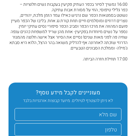
16:00 נמשיך לסיור בכפר העתיק פקיעין בעקבות נשים חלוציות –
כפר גלילי טיפוסי, החי על מסורת אבות עתיקה.
נשוטט בסמטאות הכפר שם נרגיש כאילו עמד הזמן מלכת, יהודים,
נוצרים דרוזים ומוסלמים חיים תחת קורת גג אחת. בליבו של הכפר מעיין
פועם המהווה את מרכז הכפר וסביב הכפר סיפורי נסים עתיקי יומין.
נספר על נשים מיוחדות בפקיעין- אחת מהן שריד למשפחת כהנים ענפה
שחיה פה לפני מאות שנים! נסיים את הסיור אצל אישה חלוצה מהמגזר
הדרוזי שזכתה לאחרונה אף להדליק משואה בהר הרצל, הלוא היא סבתא
ג'מילה- וממלכת הסבונים הטבעיים.
17:00 תחילת חזרה הביתה.
מעוניינים לקבל מידע נוסף?
לא ניתן להצטרף לטיולים. מיועד קבוצות אורגניות בלבד