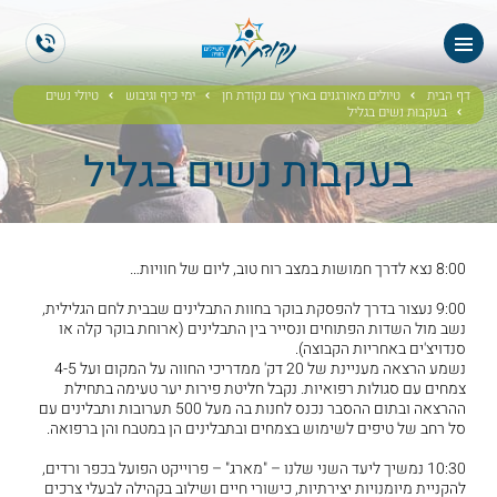
ראשי
ES
EN
אודותנו
דף הבית
טיולים מאורגנים בארץ עם נקודת חן
ימי כיף וגיבוש
טיולי נשים
בעקבות נשים בגליל
טיולי תיירים
בעקבות נשים בגליל
הטיולים שלנו
גלריית תמונות
8:00 נצא לדרך חמושות במצב רוח טוב, ליום של חוויות…
9:00 נעצור בדרך להפסקת בוקר בחוות התבלינים שבבית לחם הגלילית,
גלריית וידאו
נשב מול השדות הפתוחים ונסייר בין התבלינים (ארוחת בוקר קלה או
סנדויצ'ים באחריות הקבוצה).
נשמע הרצאה מעניינת של 20 דק' ממדריכי החווה על המקום ועל 4-5
ממליצים
צמחים עם סגולות רפואיות. נקבל חליטת פירות יער טעימה בתחילת
ההרצאה ובתום ההסבר נכנס לחנות בה מעל 500 תערובות ותבלינים עם
סל רחב של טיפים לשימוש בצמחים ובתבלינים הן במטבח והן ברפואה.
צור קשר
10:30 נמשיך ליעד השני שלנו – "מארג" – פרוייקט הפועל בכפר ורדים,
להקניית מיומנויות יצירתיות, כישורי חיים ושילוב בקהילה לבעלי צרכים