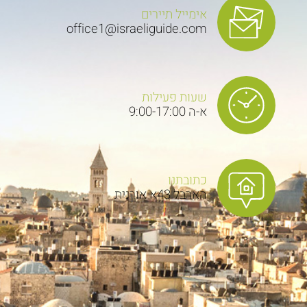
אימייל תיירים
office1@israeliguide.com
שעות פעילות
א-ה 9:00-17:00
כתובתנו
הארבל 43א אורנית