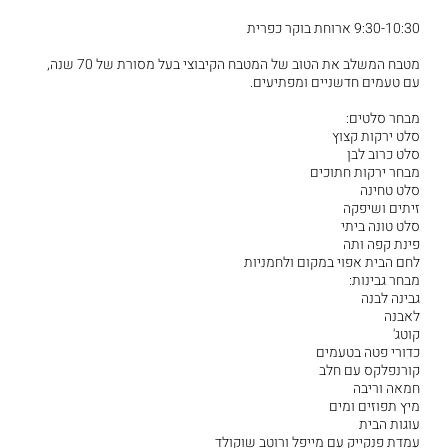
9:30-10:30 ארוחת בוקר כפרית
מטבח המשלב את הטוב של המטבח הקיבוצי בעל מסורת של 70 שנה,
עם טעמים חדשניים ומפתיעים.
מבחר סלטים:
סלט ירקות קצוץ
סלט כרוב לבן
מבחר ירקות חתוכים
סלט טחינה
זיתים ושיפקה
סלט טונה ביתי
פינת קפה ותה
לחם הבית אפוי במקום ולחמניות
מבחר גבינות:
גבינה לבנה
לאבנה
קוטג'
כדורי פטה בטעמים
קורנפלקס עם חלב
חמאה וריבה
מיץ תפוזים ומים
עוגות הבית
עמדת פנקייק עם מייפל ורוטב שוקולד