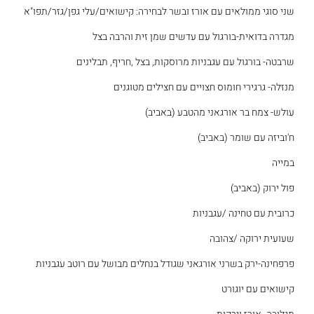
שני סוגי ממולאים עם אורז ובשר לבחירה: קישואים/עלי גפן/גזר/תפו"א
מגדרה בדואית-בורגול עם עדשים שמן זית והרבה בצל
שרבטה- בורגול עם עגבניות מרוסקות, בצל ,חריף, תבלינים
מנזלה- גרגירי חומוס חצויים עם חצילים מטוגנים
עולש- צמח בר אורגאני מהטבע (באביב)
ח'וביזה עם שומר (באביב)
במייה
פול ירוק (באביב)
כרובית עם טחינה /עגבניות
שעועית ירוקה /צהובה
פרפחינה-ירק בשרני אורגאני שגודל בנחלים מבושל עם רוטב עגבניות
קישואים עם יוגורט