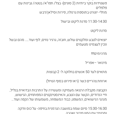
פשטידות בוקר ביתיות (2 סוגים)- בצל/ תפו"א/ בטטה/ גבינות עם
פלפלים
מוזלי- יוגורט בתוספת גרנולה, פירות וסילאן/דבש
11:30-14:30 סדנת ליקוט ובישול
סדנת ליקוט
יוצאים לטבע ומלקטים עולש, חובזה, גרגיר נחים, לוף ועוד….. מהם נבשל
ונכין לעצמינו מטעמים
מדהימים!!!!
מינואר –אפריל
מתאים לעד 50 אנשים בחלוקה ל- 2 קבוצות.
ארוחת צהריים כשר (ראו פירוט בסוף הטיול)
הקבוצה מקבלת הרצאה מעמיקה ומעשירה על התרבות הבדואית בגליל,
חיי הנדודים, הקשר עם הטבע, והאינסטינקטים המפותחים, הגישוש,
מנהגי הנישואים, המשפט, כבוד המשפחה, משמעותו של הקפה ועוד…
15:30-16:30 סיום שמח במושבה הגרמנית בחיפה- על כוס וודקה
ומרטיני עם המון חיבור ואהבה.