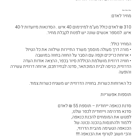
~~~
מחיר לאדם:
310 ₪ לאדם כולל מע"מ למינימום 40 איש . הסדנאות מיועדות ל-40
איש. למספר אנשים שונה יש לפנות לקבלת מחיר.
המחיר כולל:
• מורה דרך מעולה מוסמך משרד התיירות שילווה את כל הטיול
• ארוחת כריכים וקפה עם הסבר על החווה בחווה במושבה
• חוויה דרוזית מושלמת הכוללת סיור בכפר, הרצאה אודות העדה
הדרוזית, כניסה לבית המוכתאר, סדנה לבחירתכם, ארוחה דרוזית עשירה
והופעה
כל הארוחות כשרות. בחוויה הדרוזית יש משגיח כשרות צמוד.
תוספות אפשריות
סדנת כנאפה ייחודית – תוספת 55 ₪ לאדם
סדנא מדהימה וייחודית לכפר שלנו,
לפגוש את המומחים להכנת כנאפה,
ללמוד ולהתנסות בהכנה נכונה של
הכנאפה הטעימה מהבית הדרוזי,
והכי חשוב לטרוף את הכנאפה !!!!