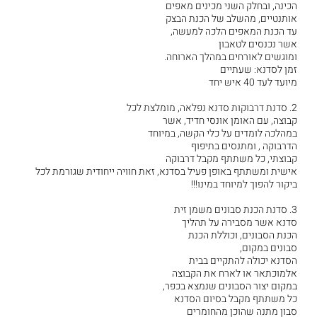
הכינה, ובחלק השני מכינים מאפים
אותנטיים, מהשלב של הכנת הבצק
עד הכנת המאפים הלכה למעשה,
אשר נכנסים לטאבון
ומוגשים לאורחים במהלך הארוחה.
זמן לסדנא: שעתיים
מיועד לעד 40 איש יחד
2. סדנת דרבוקות סדנא נפלאה, מומלצת לכל
קבוצה, עם האומן אונסי חדיד, אשר
במהלכה לומדים על כלי הקשה, במיוחד
הדרבוקה , ומתנסים בתיפוף
קבוצתי, כל משתתף מקבל דרבוקה
אישית ומשתתף באופן פעיל בסדנא, זאת חוויה ייחודית שגורמת לכל
ביקור להפוך למיוחד במינו!!!
3. סדנת הכנת סבונים משמן זית
סדנא אשר מסבירה על תהליך
הכנת הסבונים, וכוללת הכנת
סבונים במקום,
הסדנא יכולה להתקיים בבית
אלמוכתאר או לארח את הקבוצה
במקום יצור הסבונים שנמצא בכפר,
כל משתתף מקבל בסיום הסדנא
סבון מתנה שהוכן מהחומרים