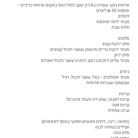
ארוחת בוקר עשירה בזכרון יעקב למול הנוף במקום ארוחת כריכים –
תוספת 55 ₪ לאדם
לחמים
מבחר לחמי מחמצת
חלות שבת
סלטים
סלט ירקות קצוץ
מבחר ירקות טריים מהשוק ועשבי תיבול קצוצים
סלט ירוק
מבחר עלים ירוקים ברוטב ויניגרט עשבי תיבול ואגוזים
ביצים
מבחר אומלטים – בצל, עשבי תיבול, רגיל
שקשוקה עגבניות אדומות
גבינות
גבינת לאבנה, שמן זית וזעתר מהכרמל
גבינת פטה
גבינה צפתית
(חמאה, ריבה, זיתים מוגשים חופשי בנוסף למאזטים)
חצילים בטחינה לבנה
סלט טונה