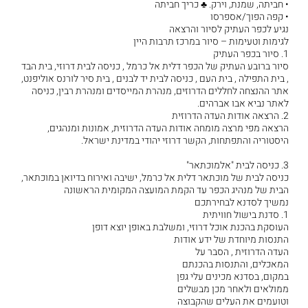
• חביתה, שמנת, וירק. ♣ כריך חביתה
• קפה הפוך/אספרסו
נגיע לכפר העתיק לסיור והרצאה
לגימות וטעימות – סיור במרכז תרבות היין
1. סיור בכפר העתיק
סיור ברובע העתיק של הכפר דלית אל כרמל , כניסה לבית דרוזי, בית הבד
, בית התפילה , בית העם , כניסה לבית יד לבנים , בית סיר לורנס אוליפנט,
אתר ההנצחה לחללים הדרוזים, מנהרת המייסדים ומנהרת רבין, כניסה
לאתר נביא אבו אברהים.
2. הרצאה אודות העדה הדרוזית
הרצאה מפי מרצה מומחה אודות העדה הדרוזית, אמונות ומנהגים,
היסטוריה והתפתחות, הקשר דרוזי יהודי במדינת ישראל.
3. כניסה לבית "אלמוכתאר"
כניסה לבית של מוכתאר דלית אל כרמל, ישיבה ואירוח בדיואן במוכתאר,
הבית של מנהיג הכפר עד הקמת המועצה המקומית הראשונה
נמשיך לסדנא לבחירתכם
1. סדנת בישול חוויתית
העוסקת בהכנת אוכל דרוזי, ומשלבת באופן יוצא דופן
התנסות מיוחדת של ידע אודות
העדה הדרוזית , הסבר על
המאכלים, והתנסות בהכנתם
במקום, בסדנא מכינים עלי גפן
ממולאים ולאחר מכן מבשלים
וטועמים את העלים שהקבוצה