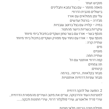
מנקיש זעתר
מאפה מחמר – עם בצל גמבא ותבלינים
בישולים מהבית הדרוזי:
עלי גפן ממולאים עם אורז
מג'דרה – בורגול ועדשים
במיה – קלויה עם בצל ברוטב עגבניות
עיקריות בשריות הישר מהתנור:
מנסף בשר– אורז עם בשר טחון ושקדים בתיבול ביתי מיוחד
מנסף עוף – אורז עם נתחי עוף מפורק ושקדים בתיבול ביתי מיוחד
שתייה קרה :
מים
מוגזים
שתייה חמה:
קפה דרוזי אותנטי עם הל
תה צמחים
קינוחים:
מבחר בקלאוות , הריסה , בורמה
מבחר עוגיות דרוזיות אותנטיות
.
2. הופעה של להקה דרוזית
למנגינות העוד והדרבוקה, שרים את מיטב השירים מהמסורת הדרוזית ,
שירי פריד אלאטרש, שירי פולקלור דרוזי, שירי חתונות ודבקה…….
תחילת חזרה הביתה מלאי חוויות.