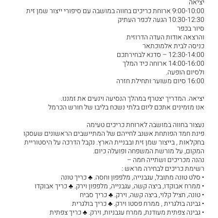
יציאה
9:00-10:00 ארוחת כריכים בחווה במושבה עם סיפורי ייצור שמן זית
10:30-12:30 הגעה לכפר העתיק
סיור בכפר
והרצאה אודות העדה הדרוזית
כניסה לבית אלמוכתאר
12:30-14:00 – סדנא לבחירתכם
14:00-16:00 ארוחה כיד המלך
ולסיום הופעה.
16:00 סיום משוער ותחילת חזרה
יציאה. המדריך יצטרף במהלך הנסיעה וינעים את זמננו.
אנו מזמינים אתכם ליום בלתי נשכח בליבו של חורש הכרמל
נעצור בחווה במושבה לארוחת כריכים טעימה
פינת חמד הפותחת אשנב לחייהם של המתיישבים הראשונים שעסקו
בחקלאות , בייצור שמן זית ובבניית הארץ. נקבל הדרכה על היסטוריית
המקום, על מורשת המשפחה ופועלה כיום.
נהנה מכריכים ושתייה חמה –
רשימת כריכים לבחירה מראש :
• סלט טונה מתובל, עגבנייה, מלפפון וחסה. ♣ כריך טונה
• ממרח אבוקדו, ביצה קשה, עגבנייה, מלפפון וירק. ♣ כריך אבוקדו
• טונה, חציל קלוי, ביצה קשה, וירק. ♣ כריך סביח
• גבינה בולגרית , ממרח פסטו וירק. ♣ כריך בולגרית
• גבינה צפתית מעודנת, ממרח עגבניות, וירק. ♣ כריך צפתית