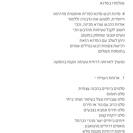
שנלמדו בסדנא.
4. סדנת דבש סדנא כפרית אותנטית מדהימה
וייחודית, לפגוש את הדבורה וללמוד
אודות הדבש שהיא מכינה, והכי
חשוב לקבל טעימות מהדבש הכי
טעים וטבעי שמופק במקום.
ניתן לשלב עם הסדנא הזאת
רכישת צנצנות דבש בגדלים שונים
בתוספת תשלום.
נמשיך לארוחה דרוזית טעימה ונקנח בהופעה
.
1 . ארוחת השייח –
סלטים ביתיים בהכנה עצמית:
סלט חומוס
סלט עגבניות ובצל בעיטור זעתר ביתי
סלט כרוב עם גזר או תירס
סלט תירס וגמבא בצבעים
סלט ירקות קצוץ
זיתים ביתיים ישר מהרי הכרמל
מאפים דרוזיים מהטאבון :
פיתות דרוזיות מקמח מלא