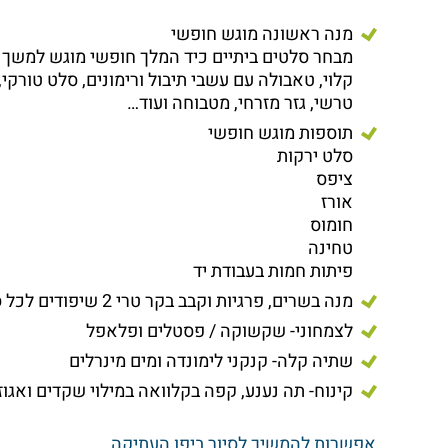
מנה ראשונה מוגש חופשי
מבחר סלטים ביתיים כיד המלך חופשי מוגש למשך כ
קלוי, טאבולה עם עשבי תיבול ורימונים, סלט טורקי,
טרשי, גזר מזרחי, מטבוחה ועוד…
תוספות מוגש חופשי
סלט ירקות
ציפס
אורז
חומוס
טחינה
פיתות חמות בעבודת יד
מנה בשרים, פרגיות וקבב בקר טרי 2 שיפודים לכל סועד
לצמחוני- שקשוקה / פסטלים ופלאפל
שתיה קלה- קנקני לימונדה ומים מינרלים
קינוח- תה נענע, קפה בקלוואה במילוי שקדים ואגוז
אפשרות להמשיך לסיור ביפו העתיקה