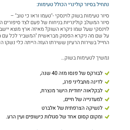
נתחיל בסיור קולינרי הכולל טעימות:
סיור טעימות בשוק לוינסקי -"טעמו וראו כי טוב" –
סיור המשלב קולינריות בניחוח של פעם לצד סיפורים הי
לוינסקי שעל שמו ניקרא השוק? מאיזה ארץ מוצא יישבו 
על שם מה ניקרא הפסוק מבראשית "המשביר לכל עם האר
החייל בשירות הרעיון ששירתו העזה הייתה כלי נשקו הע
נמשיך לטעימות בשוק…
לבורקס של פנסו מזה 40 שנה,
לדינה מתבליני פרג,
לבקלאוה יחודית הישר מנצרת,
למעדנייה של חיים,
לנשיקה הצרפתית של אלברט
ומקום קסום אחד של סגולות כישופים ועין הרע.