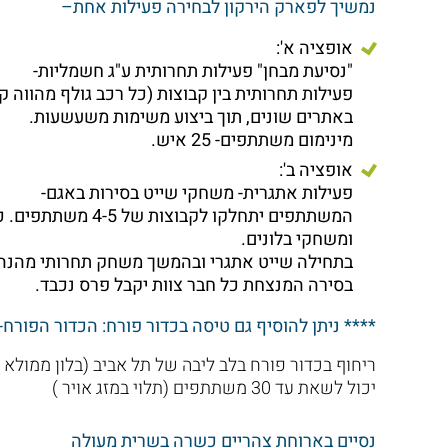
נמשיך לפארק הירקון לבחירה פעילות אחת–
אופציה א':
"נסיעת מבחן" פעילות תחרותית ע"ג חשמליות-
פעילות תחרותית בין קבוצות (כל רכב גולף מהווה קב
באתרים שונים, תוך ביצוע משימות משעשעות.
מינימום משתתפים- 25 איש.
אופציה ב':
פעילות אתגרית- משחקי שייט בסירות באגם-
המשתתפים יתחלקו לקבוצות של 4-5 משתתפים. כל קבוצה תקבל סירות פדלים לשייט
ומשחקי בלונים.
בתחילה שייט אתגרי ובהמשך משחק תחרותי מהנה ש
בסירה המנצחת כל חבר צוות יקבל פרס נכבד.
**** ניתן להוסיף גם טיסה בכדור פורח: הכדור הפורח- TLV BALLON
ריחוף בכדור פורח בלב ליבה של תל אביב (בלון ממולא בגז הליום המרחק ע
יכול לשאת עד 30 משתתפים (תלוי במזג אויר )
נסיים בארוחת צהריים כשרה בשרית מעולה