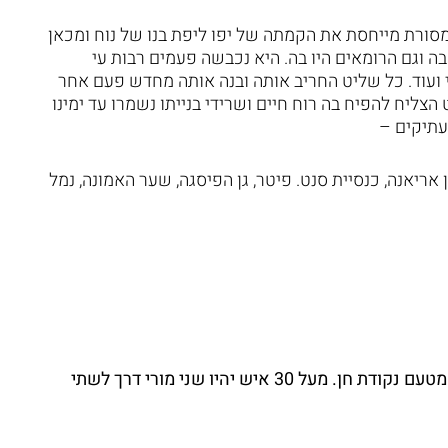
סורת מייחסת את הקמתה של יפו ליפת בנו של נוח ומכאן
בה וגם הרומאים היו בה. היא נכבשה פעמים רבות עי
י ועוד. כל שליט החריב אותה ובנה אותה מחדש פעם אחר
ליח להפיח בה רוח חיים ושרידי בנייתו נשמרו עד ימינו
 עתיקים –
 אריאנה, כנסיית סנט. פיטר, גן הפיסגה, שער האמונה, נמל
ליווי הטיול על ידי מורה דרך מוסמך משרד התיירות מטעם נקודת חן. מעל 30 איש יהיו שני מורי דרך לשתי