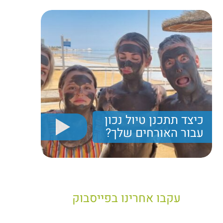
כיצד תתכנן טיול נכון
עבור האורחים שלך?
יריב חן, מציג את הקווים המנחים לבניית טיול נכון עבור
תיירים בישראל
עקבו אחרינו בפייסבוק