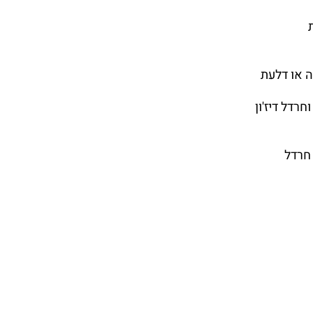
יה או דלעת
רדל דיז'ון
 חרדל