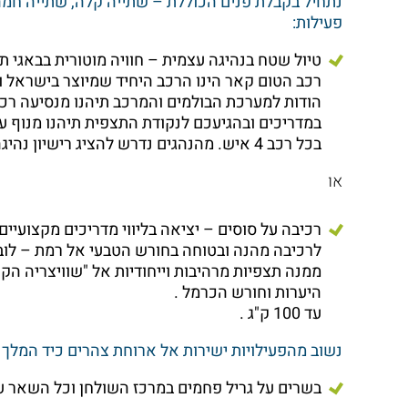
נתחיל בקבלת פנים הכוללת – שתייה קלה, שתייה חמה
פעילות:
טיול שטח בנהיגה עצמית – חוויה מוטורית בבאגי תו
רכב הטום קאר הינו הרכב היחיד שמיוצר בישראל 
הודות למערכת הבולמים והמרכב תיהנו מנסיעה רכה
במדריכים ובהגיעכם לנקודת התצפית תיהנו מנוף ע
בכל רכב 4 איש. מהנהגים נדרש להציג רישיון נהיגה במקום.
או
רכיבה על סוסים – יציאה בליווי מדריכים מקצועיים 
לרכיבה מהנה ובטוחה בחורש הטבעי אל רמת – לובי
ממנה תצפיות מרהיבות וייחודיות אל "שוויצריה הקט
היערות וחורש הכרמל .
עד 100 ק"ג .
נשוב מהפעילויות ישירות אל ארוחת צהרים כיד המלך :
בשרים על גריל פחמים במרכז השולחן וכל השאר על