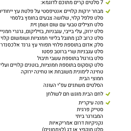
7 סלטים קרים מתוכם לדוגמא:
מבחר ירקות קלויים אנטיפסטי על פלטת עץ ייחודית
סלט פלפל קלוי, שלושה צבעים בחומץ בלסמי
סלט חצילים טבעי עם שום ושמן זית
סלט ירוק, עלי בייבי, עגבניות, בזיליקום, גרגרי חמני
סלט כרוב לבן מתובל בליווי חמוציות ושומשום קלוי
סלק אדום בתוספת פלחי תפוחי עץ גרנד אלכסנדר וח
סלט עגבניות שרי ברוטב פסטו
סלט בורגול בתוספת עשבי תיבול
סלט קוסקוס בתוספת חמוציות, בוטנים קלויים ועלי
טחינה לימונית משובחת או טחינה ירוקה
חמוצי הבית
הסלטים משתנים עפ"י העונה
לחם הבית מוגש חם לשולחן
מנה עיקרית
סטייק פרגית
המבורגר ביתי
נקניקיות דרום אמריקאיות
סלט מוקפץ או דג (לצמחונים)