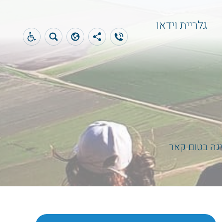
גלריית וידאו
יגה בטום קאר