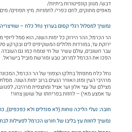
דבש/ מגוון קונפיטורות ביתיות/
מאפים מתוקים, לחם כפרי/ לחמניות. מיץ תפוזים/ מי
נמשיך למסלול רגלי קסום בערוץ נחל כלח – שוויצריה
הר הכרמל, ההר הירוק כל ימות השנה, הוא סמל ליופי 
ירוקת עד, במורדות תלולים המשקיפים לים ובקרקע סלעי
עבר חשובים, עולם עשיר של חי וצומח כמו גם העובדה שה
הפכו את הכרמל למרחב טבע ומורשת מוביל בישראל.
נחל כלח מתפתל בחלקו הצפוני של הר הכרמל, המכונה "
מרהיבי העין ומזג האוויר הנעים ברוב ימות השנה. מסלול
מצילם של עצי אלון וער אציל ומתצפית מרהיבה, לפגוש ת
עד אמצע מאי) – לחזות בפריחתו של שושן צחור!
חובה: נעלי הליכה נוחות (לא סנדלים ולא כפכפים), כובע, 1.5 ליטר מים ל
נמשיך לחוות עץ בליבו של חורש הכרמל לפעילות לבחי