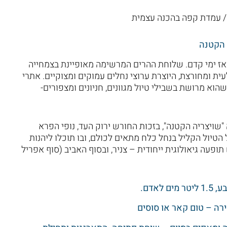
ם/ עמדת קפה בהכנה עצמית
 הקטנה
מאז ימי קדם. שלוחת ההרים המרשימה מאופיינת בצמחייה
ת ומחורצת, היוצרת ערוצי נחלים עמוקים ומצוקיים. אתרי
וא מרושת בשבילי טיול מגוונים, חניונים ומצפורים-
שויצריה הקטנה", בזכות החורש ירוק העד, נופי הפרא
 הטיול הקליל בנחל כלח מתאים לכולם, ובו תוכלו ליהנות
ופעה גיאולוגית ייחודית – צניר, ובסוף האביב (סוף אפריל
אדם.
רה – טום קאר או סוסים