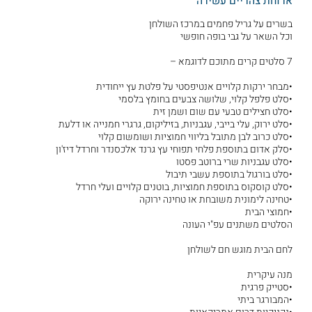
ארוחת צהריים עשירה
בשרים על גריל פחמים במרכז השולחן
וכל השאר על גבי בופה חופשי
7 סלטים קרים מתוכם לדוגמא –
•מבחר ירקות קלויים אנטיפסטי על פלטת עץ ייחודית
•סלט פלפל קלוי, שלושה צבעים בחומץ בלסמי
•סלט חצילים טבעי עם שום ושמן זית
•סלט ירוק, עלי בייבי, עגבניות, בזיליקום, גרגרי חמנייה או דלעת
•סלט כרוב לבן מתובל בליווי חמוציות ושומשום קלוי
•סלק אדום בתוספת פלחי תפוחי עץ גרנד אלכסנדר וחרדל דיז'ון
•סלט עגבניות שרי ברוטב פסטו
•סלט בורגול בתוספת עשבי תיבול
•סלט קוסקוס בתוספת חמוציות, בוטנים קלויים ועלי חרדל
•טחינה לימונית משובחת או טחינה ירוקה
•חמוצי הבית
הסלטים משתנים עפ"י העונה
לחם הבית מוגש חם לשולחן
מנה עיקרית
•סטייק פרגית
•המבורגר ביתי