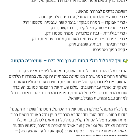
• נסעד כריך טעים וקפה. אפשרויות לבחירה במגוון מילויים.
רשימת כריכים לבחירה מראש :
• כריך טונה – סלט טונה מתובל, עגבנייה, מלפפון וחסה.
• כריך אבוקדו – ממרח אבוקדו, ביצה קשה, עגבנייה, מלפפון וירק.
• כריך סביח – טונה, חציל קלוי, ביצה קשה, וירק.
• כריך בולגרית – גבינה בולגרית , ממרח פסטו וירק.
• כריך צפתית – גבינה צפתית מעודנת, ממרח עגבניות, וירק.
• כריך חביתה – חביתה, שמנת, וירק.
• קפה הפוך/אספרסו
נמשיך למסלול רגלי קסום בערוץ נחל כלח – שוויצריה הקטנה
הר הכרמל, ההר הירוק כל ימות השנה, הוא סמל ליופי מאז ימי קדם.
שלוחת ההרים המרשימה מאופיינת בצמחייה ירוקת עד, במורדות תלולים
המשקיפים לים ובקרקע סלעית ומחורצת, היוצרת ערוצי נחלים עמוקים
ומצוקיים. אתרי עבר חשובים, עולם עשיר של חי וצומח כמו גם העובדה
שהוא מרושת בשבילי טיול מגוונים, חניונים ומצפורים- הפכו את הכרמל
למרחב טבע ומורשת מוביל בישראל.
נחל כלח מתפתל בחלקו הצפוני של הר הכרמל, המכונה "שויצריה הקטנה",
בזכות החורש ירוק העד, נופי הפרא מרהיבי העין ומזג האוויר הנעים ברוב
ימות השנה. מסלול הטיול הקליל בנחל כלח מתאים לכולם, ובו תוכלו
ליהנות מצילם של עצי אלון וער אציל ומתצפית מרהיבה, לפגוש תופעה
גיאולוגית ייחודית – צניר, ובסוף האביב (סוף אפריל עד אמצע מאי) –