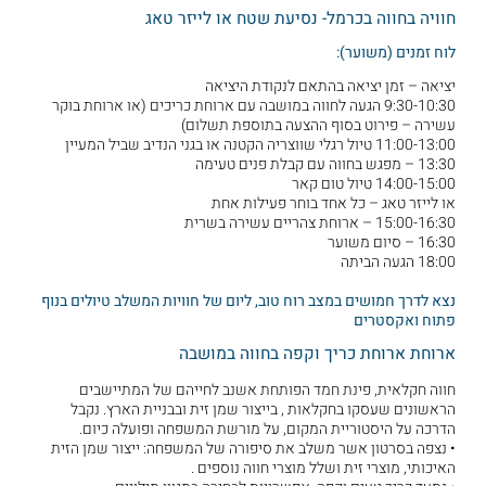
חוויה בחווה בכרמל- נסיעת שטח או לייזר טאג
לוח זמנים (משוער):
יציאה – זמן יציאה בהתאם לנקודת היציאה
9:30-10:30 הגעה לחווה במושבה עם ארוחת כריכים (או ארוחת בוקר
עשירה – פירוט בסוף ההצעה בתוספת תשלום)
11:00-13:00 טיול רגלי שווצריה הקטנה או בגני הנדיב שביל המעיין
13:30 – מפגש בחווה עם קבלת פנים טעימה
14:00-15:00 טיול טום קאר
או לייזר טאג – כל אחד בוחר פעילות אחת
15:00-16:30 – ארוחת צהריים עשירה בשרית
16:30 – סיום משוער
18:00 הגעה הביתה
נצא לדרך חמושים במצב רוח טוב, ליום של חוויות המשלב טיולים בנוף
פתוח ואקסטרים
ארוחת ארוחת כריך וקפה בחווה במושבה
חווה חקלאית, פינת חמד הפותחת אשנב לחייהם של המתיישבים
הראשונים שעסקו בחקלאות , בייצור שמן זית ובבניית הארץ. נקבל
הדרכה על היסטוריית המקום, על מורשת המשפחה ופועלה כיום.
• נצפה בסרטון אשר משלב את סיפורה של המשפחה: ייצור שמן הזית
האיכותי, מוצרי זית ושלל מוצרי חווה נוספים .