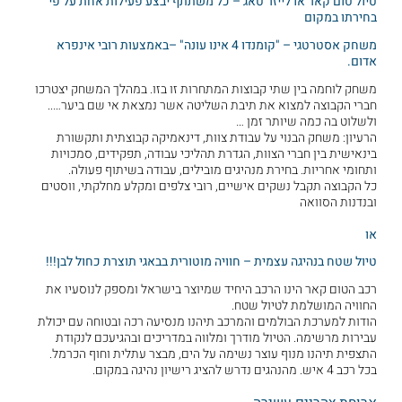
טיול טום קאר או לייזר טאג – כל משתתף יבצע פעילות אחת על פי
בחירתו במקום
משחק אסטרטגי – "קומנדו 4 אינו עונה" –באמצעות רובי אינפרא
אדום.
משחק לוחמה בין שתי קבוצות המתחרות זו בזו. במהלך המשחק יצטרכו
חברי הקבוצה למצוא את תיבת השליטה אשר נמצאת אי שם ביער…..
ולשלוט בה כמה שיותר זמן …
הרעיון: משחק הבנוי על עבודת צוות, דינאמיקה קבוצתית ותקשורת
בינאישית בין חברי הצוות, הגדרת תהליכי עבודה, תפקידים, סמכויות
ותחומי אחריות. בחירת מנהיגים מובילים, עבודה בשיתוף פעולה.
כל הקבוצה תקבל נשקים אישיים, רובי צלפים ומקלע מחלקתי, ווסטים
ובנדנות הסוואה
או
טיול שטח בנהיגה עצמית – חוויה מוטורית בבאגי תוצרת כחול לבן!!!
רכב הטום קאר הינו הרכב היחיד שמיוצר בישראל ומספק לנוסעיו את
החוויה המושלמת לטיול שטח.
הודות למערכת הבולמים והמרכב תיהנו מנסיעה רכה ובטוחה עם יכולת
עבירות מרשימה. הטיול מודרך ומלווה במדריכים ובהגיעכם לנקודת
התצפית תיהנו מנוף עוצר נשימה על הים, מבצר עתלית וחוף הכרמל.
בכל רכב 4 איש. מהנהגים נדרש להציג רישיון נהיגה במקום.