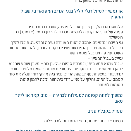
לחזות בפריחתו של שושן צחור!
או נמשיך לטיול רגלי קליל בגני הנדיב המפוארים/ שביל
המעיין
על חוטם הכרמל, בין זכרון יעקב לבנימינה, שוכנת רמת הנדיב.
פנינה של טבע המוקדשת להנצחת זכרו של הברון בנימין (אדמונד) דה
רוטשילד
גני הזיכרון מזמינים אתכם ליהנות מאווירה נעימה ומרגיעה. תוכלו להלך
בשבילים הנמתחים בין הגנים שמעוצבים בקפידה ובחן, ולהתבשם מניחוח
משכר של פרחים בכל עונות השנה.
נטייל בשביל המעיין –
שביל שהוא מסע בזמן, ובמרכזו סיפורו של עין צור – מעיין שופע שהביא
לכאן מתיישבים רבים בתקופות היסטוריות שונות. כשאנו מלוּוים בחורש
ים־תיכוני ובתצפיות נוף לבקעת הנדיב, נכיר בית מרחץ רומי ונגלה את סוד
קסמם של המים, נחלוף על פני שרידי בית חווה ונזכה להמון פינות
קסומות למנוחה.
נמשיך לחווה קסומה לפעילות לבחירה – טום קאר או לייזר
טאג
נתחיל בקבלת פנים
בסיום – שיחת פתיחה, התארגנות ותחילת פעילות