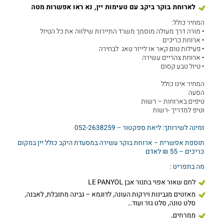
לארוחת בוקר ביקב עם טעימות יין, נא ראו אפשרות מטה
המחיר כולל:
• מורה דרך מעולה מוסמך משרד התיירות שילווה את כל הטיול
• ארוחת כריכים
• פעילות טום קאר או לייזר טאג לבחירה
• ארוחת צהריים עשירה
• טיול טבע קסום
המחיר אינו כולל
הסעה
טיפים בארוחות – רשות
וטיפ למדריך -רשות
זמינה לשירותך: ליאת ספקטור – 052-2638259
תוספת אפשרית – ארוחת בוקר עשירה במסעדת היקב כולל יין במקום
כריכים – 55 ₪ לאדם
מה בתפריט :
לחם שאור אפוי בתנור אבן LE PANYOL
מאזטים מגבינות וירקות העונה, לדוגמא – גבינה מתובלת, לאבנה,
סלט טונה, סלט גזר ועוד…
ממרחים,