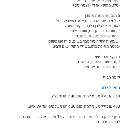
•נקניקיות דרום אמריקאיות
•סלט מוקפץ או דג (לצמחונים)
5 תוספות חמות מתוכן
•פלחי תפוחי אדמה בגריל עם עשבי תיבול
•אורז– אורז לבן בלקט ירקות העונה
•קישואים בשמן זית, שום ופלפל
•במיה ברוטב עגבניות פיקנטי
•שעועית ירוקה מוקפצת בשום, סויה ושומשום
•בטטה מתוקה ברוטב צ'ילי מתוק, שום ודבש
משקאות חופשי
•קנקני שתייה: מים, תפוזים
•קפה שחור, תה צמחים
קינוח הבית
מחיר לאדם:
360 ₪ כולל מע"מ למינימום 40 איש ומעלה.
400 ₪ כולל מע"מ למינימום 30 איש משלמים ועד 39 איש.
ניתן לארגן טיול דומה גם לקבוצות של 15 איש ומעלה. בבקשה פנו
לקבלת פרטים.