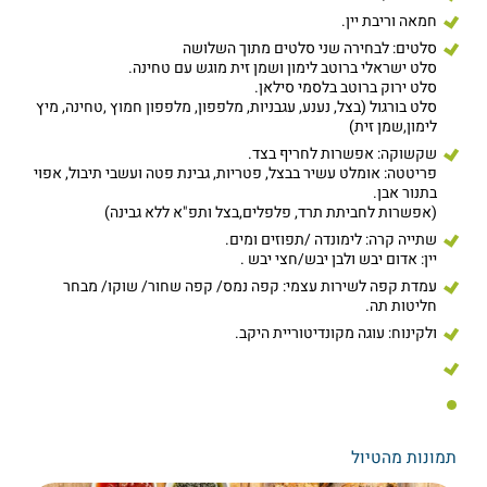
חמאה וריבת יין.
סלטים: לבחירה שני סלטים מתוך השלושה
סלט ישראלי ברוטב לימון ושמן זית מוגש עם טחינה.
סלט ירוק ברוטב בלסמי סילאן.
סלט בורגול (בצל, נענע, עגבניות, מלפפון, מלפפון חמוץ ,טחינה, מיץ
לימון,שמן זית)
שקשוקה: אפשרות לחריף בצד.
פריטטה: אומלט עשיר בבצל, פטריות, גבינת פטה ועשבי תיבול, אפוי
בתנור אבן.
(אפשרות לחביתת תרד, פלפלים,בצל ותפ"א ללא גבינה)
שתייה קרה: לימונדה /תפוזים ומים.
יין: אדום יבש ולבן יבש/חצי יבש .
עמדת קפה לשירות עצמי: קפה נמס/ קפה שחור/ שוקו/ מבחר
חליטות תה.
ולקינוח: עוגה מקונדיטוריית היקב.
תמונות מהטיול