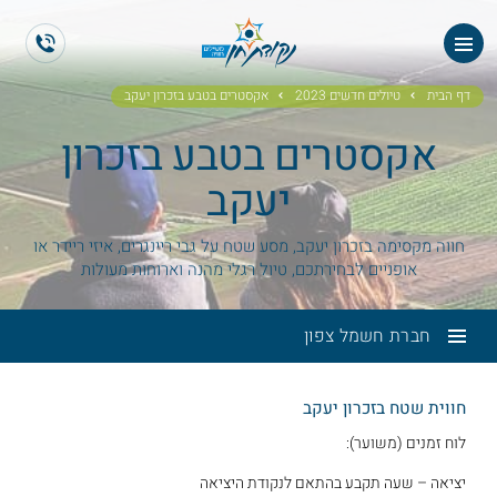
ES
EN
דף הבית
טיולים חדשים 2023
אקסטרים בטבע בזכרון יעקב
אקסטרים בטבע בזכרון
יעקב
חווה מקסימה בזכרון יעקב, מסע שטח על גבי ריינגרים, איזי ריידר או
אופניים לבחירתכם, טיול רגלי מהנה וארוחות מעולות
חברת חשמל צפון
חווית שטח בזכרון יעקב
לוח זמנים (משוער):
יציאה – שעה תקבע בהתאם לנקודת היציאה