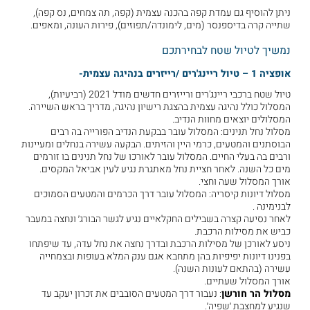
ניתן להוסיף גם עמדת קפה בהכנה עצמית (קפה, תה צמחים, נס קפה),
שתייה קרה בדיספנסר (מים, לימונדה/תפוזים), פירות העונה, ומאפים.
נמשיך לטיול שטח לבחירתכם
אופציה 1 – טיול ריינג'רים /רייזרים בנהיגה עצמית-
טיול שטח ברכבי ריינג'רים ורייזרים חדשים מודל 2021 (רביעיות),
המסלול כולל נהיגה עצמית בהצגת רישיון נהיגה, מדריך בראש השיירה.
המסלולים יוצאים מחוות הנדיב.
מסלול נחל תנינים: המסלול עובר בבקעת הנדיב הפורייה בה רבים
הבוסתנים והמטעים, כרמי היין והזיתים. הבקעה עשירה בנחלים ומעיינות
ורבים בה בעלי החיים. המסלול עובר לאורכו של נחל תנינים בו זורמים
מים כל השנה. לאחר חציית נחל מאתגרת נגיע לעין אביאל המקסים.
אורך המסלול שעה וחצי.
מסלול דיונות קיסריה: המסלול עובר דרך הכרמים והמטעים הסמוכים
לבנימינה .
לאחר נסיעה קצרה בשבילים החקלאיים נגיע לגשר הבורג׳ ונחצה במעבר
כביש את מסילות הרכבת.
ניסע לאורכן של מסילות הרכבת ובדרך נחצה את נחל עדה, עד שיפתחו
בפנינו דיונות יפיפיות בהן מתחבא אגם ענק המלא בעופות ובצמחייה
עשירה (בהתאם לעונות השנה).
אורך המסלול שעתיים.
מסלול הר חורשן
: נעבור דרך המטעים הסובבים את זכרון יעקב עד
שנגיע למחצבת ׳שפיה׳.