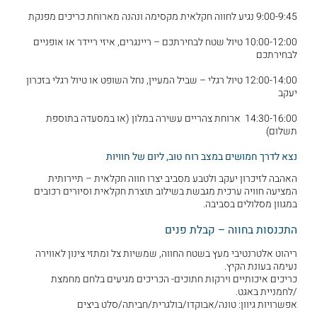
9:00-9:45 נגיע לחווה חקלאית מקסימה ונהנה מארוחת כריכים מפנקת
10:00-12:00 טיול שטח לבחירתכם – ריינגרים, איזי ריידר או אופניים
לבחירתכם
12:00-14:00 טיול רגלי – שביל המעיין, נחל השופט או טיול רגלי בזכרון
יעקב
14:30-16:00 ארוחת צהריים עשירה במלון (או במסעדה בתוספת
תשלום)
נצא לדרך חמושים במצב רוח טוב, ליום של חוויות
האהבה לזיכרון יעקב ולטבע מסביב יצרו חווה חקלאית – תיירותית
המציעה חוויה ערכית מגבשת בשילוב תוצרת חקלאית וסיורים רכובים
במגוון מסלולים בסביבה.
התכנסות בחווה – קבלת פנים
ריהוט אלטרנטיבי מעץ בשטח החווה, שמשיות צל ומתזי צינון לאווירה
נעימה בעונת הקיץ.
כריכים איכותיים וירקות חתוכים- הכריכים מגיעים בלחם מחמצת
/לחמניית באגט.
אפשרויות גיוון: טונה/אבוקדו/בולגרית/חביתה/סלט ביצים