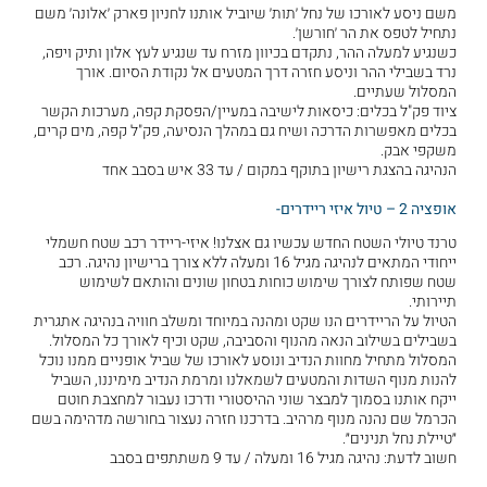
משם ניסע לאורכו של נחל ׳תות׳ שיוביל אותנו לחניון פארק ׳אלונה׳ משם
נתחיל לטפס את הר ׳חורשן׳.
כשנגיע למעלה ההר, נתקדם בכיוון מזרח עד שנגיע לעץ אלון ותיק ויפה,
נרד בשבילי ההר וניסע חזרה דרך המטעים אל נקודת הסיום. אורך
המסלול שעתיים.
ציוד פק"ל בכלים: כיסאות לישיבה במעיין/הפסקת קפה, מערכות הקשר
בכלים מאפשרות הדרכה ושיח גם במהלך הנסיעה, פק"ל קפה, מים קרים,
משקפי אבק.
הנהיגה בהצגת רישיון בתוקף במקום / עד 33 איש בסבב אחד
אופציה 2 – טיול איזי ריידרים-
טרנד טיולי השטח החדש עכשיו גם אצלנו! איזי-ריידר רכב שטח חשמלי
ייחודי המתאים לנהיגה מגיל 16 ומעלה ללא צורך ברישיון נהיגה. רכב
שטח שפותח לצורך שימוש כוחות בטחון שונים והותאם לשימוש
תיירותי.
הטיול על הריידרים הנו שקט ומהנה במיוחד ומשלב חוויה בנהיגה אתגרית
בשבילים בשילוב הנאה מהנוף והסביבה, שקט וכיף לאורך כל המסלול.
המסלול מתחיל מחוות הנדיב ונוסע לאורכו של שביל אופניים ממנו נוכל
להנות מנוף השדות והמטעים לשמאלנו ומרמת הנדיב מימיננו, השביל
ייקח אותנו בסמוך למבצר שוני ההיסטורי ודרכו נעבור למחצבת חוטם
הכרמל שם נהנה מנוף מרהיב. בדרכנו חזרה נעצור בחורשה מדהימה בשם
״טיילת נחל תנינים״.
חשוב לדעת: נהיגה מגיל 16 ומעלה / עד 9 משתתפים בסבב