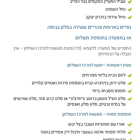
שביל המעיין המקסים בגני הנדיב
נחל השופט
טיול עירוני בזכרון יעקב
נסיים בארוחת צהריים עשירה במלון בבופה
או במסעדה בתוספת תשלום
התפריט של מסעדה לדוגמא: (כל המנות מוגשות למרכז השולחן – אין
הגבלה על הכמויות)
מנות ראשונות –יוגשו למרכז השולחן:
לחם הבית בליווי ממרחים
סלט ירוק בויניגרט הבית בתוספת פירות ואגוזים קלויים
חומוס מסבחה ביתי
סלט חציל מטוגן ברוטב צ'ימיצ'ורי או סלט כרוב וגזר, סלט שורשים
על בסיס נבטים, סלט סלק ואגסים.
תוספות חמות – מוגשות למרכז השולחן:
אורז עם חמוציות ושבבי בצל יבש
פלחי תפוחי אדמה בעשבי תיבול ויין אפויים בתנור
ירקות קלויים