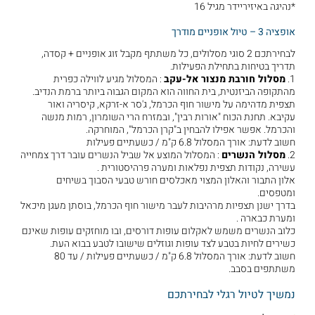
*נהיגה באיזיריידר מגיל 16
אופציה 3 – טיול אופניים מודרך
לבחירתכם 2 סוגי מסלולים, כל משתתף מקבל זוג אופניים + קסדה,
תדריך בטיחות בתחילת הפעילות.
1.
מסלול חורבת מנצור אל-עקב
: המסלול מגיע לווילה כפרית
מהתקופה הביזנטית, בית החווה הוא המקום הגבוה ביותר ברמת הנדיב.
תצפית מדהימה על מישור חוף הכרמל, ג'סר א-זרקא, קיסריה ואור
עקיבא. תחנת הכוח "אורות רבין", ובמזרח הרי השומרון, רמות מנשה
והכרמל. אפשר אפילו להבחין ב"קרן הכרמל", המוחרקה.
חשוב לדעת: אורך המסלול 6.8 ק"מ / כשעתיים פעילות
2.
מסלול הנשרים
: המסלול המוצע אל שביל הנשרים עובר דרך צמחייה
עשירה, נקודות תצפית נפלאות ומערה פרהיסטורית .
אלון התבור והאלון המצוי מאכלסים חורש טבעי הסבוך בשיחים
ומטפסים.
בדרך ישנן תצפיות מרהיבות לעבר מישור חוף הכרמל, בוסתן מעגן מיכאל
ומערת כבארה .
כלוב הנשרים משמש לאקלום עופות דורסים, ובו מוחזקים עופות שאינם
כשירים לחיות בטבע לצד עופות וגוזלים שישובו לטבע בבוא העת.
חשוב לדעת: אורך המסלול 6.8 ק"מ / כשעתיים פעילות / עד 80
משתתפים בסבב.
נמשיך לטיול רגלי לבחירתכם