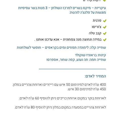
עיקריות – מיקס בשרים למרכז השולחן – 3 מנות בשר עסיסיות
מוגשות על פלנצ'ה לוהטת:
פרגית
צ'וריסו
קבב טלה
במידה ונחוצה מנה צמחונית – אנא עדכנו אותנו .
שתייה קלה: לימונדה תפוזים ומים בקראפים – חופשי לשולחנות
קינוח: בראוניז שוקולד
שתייה חמה: תה נענע, קפה שחור, אספרסו
______________________________________
המחיר לאדם:
400 ש"ח לאדם למינימום 50 איש עם רייזרים וארוחת צהריים במלון.
450 ש"ח למינימום 30 איש.
לארוחת בוקר במקום ארוחת כריכים ניתן להוסיף 60 ש"ח לאדם.
לארוחת צהריים במסעדה במקום במלון ניתן להוסיף 80 ש"ח לאדם.