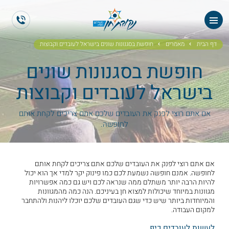
ראשי
ES
EN
אודותנו
דף הבית
מאמרים
חופשת בסגנונות שונים בישראל לעובדים וקבוצות
חופשת בסגנונות שונים
טיולי תיירים
בישראל לעובדים וקבוצות
הטיולים שלנו
אם אתם רוצי לפנק את העובדים שלכם אתם צריכים לקחת אותם
גלריית תמונות
לחופשה.
גלריית וידאו
אם אתם רוצי לפנק את העובדים שלכם אתם צריכים לקחת אותם
לחופשה. אמנם חופשה נשמעת לכם כמו פינוק יקר למדי אך הוא יכול
ממליצים
להיות הרבה יותר משתלם ממה שנראה לכם ויש גם כמה אפשרויות
מגוונות במיוחד שיכולות למצוא חן בעיניכם. הנה כמה מהמגוונות
והמיוחדות ביותר שיש כדי שגם העובדים שלכם יוכלו ליהנות ולהתחבר
צור קשר
למקום העבודה.
לעשות לעובדים כיף