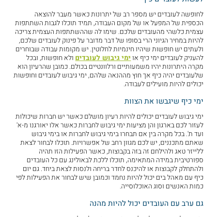
לחופשה לעובדים יש מספר רב של יתרונות כאשר מעבר להוצאה
הכספית של המפעל או של מקום העבודה, תמיד תוכלו לגבות השתתפות
עצמית כלשהי מהעובדים שלכם. שימו לה שההשתתפות העצמית צריכה
להיות במחיר הגיוני הרי בסופו של דבר מדובר על פינוק לעובדים שלכם,
ולעתים יש חופשות שיהיו חינמיות לחלוטין. יש מקומות עבודה שבוחרים
להעניק לעובדים ימי כיף או
ימי גיבוש לעובדים
ולא חופשות, ובכל
מקרה היתרונות יהיו משמעותיים ורלוונטיים בכולם. כמובן שהרעיון הוא
שלעובדים יהיה כיף אך חוץ מההנאה שלהם, ימי גיבוש לעובדים וחופשות
יכולים להיות מועילים לעבודה.
ימי כיף שיגבשו את הצוות
ימי גיבוש לעובדים יכולים להיות רעיון מושלם כאשר יש חברות שיכולות
לעזור לכם בארגון והן מציעות ימי גיבוש לחברות כאשר אלו יאורגנו מ-א'
ועד ת'. בכל מקרה בין אם תבחרו בימי גיבוש לחברות או בימי גיבוש
שאתם מתכננים, יש לכם מגוון רחב של אפשרויות. תוכלו לבחור לצאת
ללייזר טאג ולהילחם זה בזה בקבוצות, כאשר הפעילות הזו תהיה
ספורטיבית במידה המתאימה, תוכלו ללכת לבאולינג עם כל העובדים
ולהתחלק לקבוצות או להיכנס לחדר בריחה ולנסות לצאת ביחד. גם יום
כיף עם מאהל בים יכול להיות נחמד וכמובן שיש לבחור את הפעילות לפי
כמות האנשים וסוג האוכלוסייה.
גם ערב עם העובדים יכול להיות מהנה