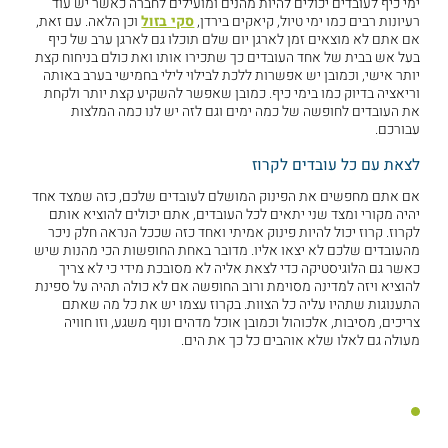
ימי כיף לעובדים יכולים להיות מהנים ומועילים לחברה כאשר יש עוד
רעיונות רבים כמו ימי טיול, קיאקים בירדן,
סקי בזול
וכן הלאה. עם זאת,
אם אתם לא מוצאים זמן לארגן יום שלם תוכלו גם לארגן ערב של כיף
בעל אש בבית של אחד העובדים כך שתכירו אותו ואת כולם בניחוח קצת
יותר אישי, וכמובן יש אפשרות ללכת לבילוי לילי בחמישי בערב באותה
וריאציה בדיוק כמו בימי כיף. כמובן שאפשר להשקיע קצת יותר ולקחת
את העובדים לחופשה של כמה ימים וגם לזה יש לנו כמה המלצות
עבורכם.
לצאת עם כל עובדים לקרוז
אם אתם מחפשים את הפינוק המושלם לעובדים שלכם, כזה שמצד אחד
יהיה מקורי ומצד שני יתאים לכל העובדים, אתם יכולים להוציא אותם
לקרוז. קרוז יכול להיות פינוק אמיתי ואחד כזה שככל הנראה חלק ניכר
מהעובדים שלכם לא יצאו אליו. מדובר באחת החופשות הכי מהנות שיש
כאשר גם הלוגיסטיקה כדי לצאת אליה לא מסובכת מידי כי לא צריך
להוציא ויזה למדינה מסוימת ורוב החופשה אם לא כולה תהיה על ספינת
התענוגות שתהיו עליה כל הצוות. בקרוז עצמו יש את כל מה שאתם
צריכים, מסיבות, אלכוהול וכמובן אוכל מדהים ונוף משגע, וזו חוויה
מעולה גם לאלו שלא אוהבים כל כך את הים.