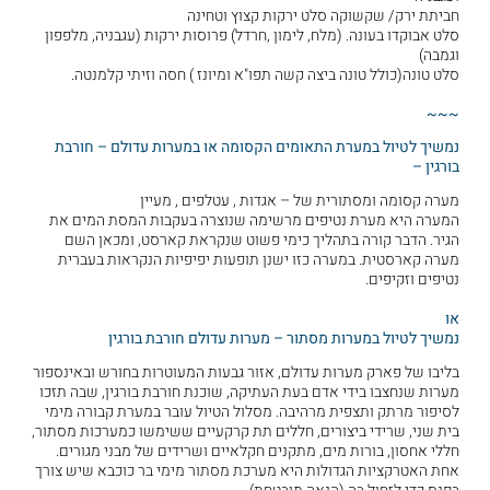
חביתת ירק/ שקשוקה סלט ירקות קצוץ וטחינה
סלט אבוקדו בעונה. (מלח, לימון ,חרדל) פרוסות ירקות (עגבניה, מלפפון
וגמבה)
סלט טונה(כולל טונה ביצה קשה תפו"א ומיונז ) חסה וזיתי קלמנטה.
~~~
נמשיך לטיול במערת התאומים הקסומה או במערות עדולם – חורבת
בורגין –
מערה קסומה ומסתורית של – אגדות , עטלפים , מעיין
המערה היא מערת נטיפים מרשימה שנוצרה בעקבות המסת המים את
הגיר. הדבר קורה בתהליך כימי פשוט שנקראת קארסט, ומכאן השם
מערה קארסטית. במערה כזו ישנן תופעות יפיפיות הנקראות בעברית
נטיפים וזקיפים.
או
נמשיך לטיול במערות מסתור – מערות עדולם חורבת בורגין
בליבו של פארק מערות עדולם, אזור גבעות המעוטרות בחורש ובאינספור
מערות שנחצבו בידי אדם בעת העתיקה, שוכנת חורבת בורגין, שבה תזכו
לסיפור מרתק ותצפית מרהיבה. מסלול הטיול עובר במערת קבורה מימי
בית שני, שרידי ביצורים, חללים תת קרקעיים ששימשו כמערכות מסתור,
חללי אחסון, בורות מים, מתקנים חקלאיים ושרידים של מבני מגורים.
אחת האטרקציות הגדולות היא מערכת מסתור מימי בר כוכבא שיש צורך