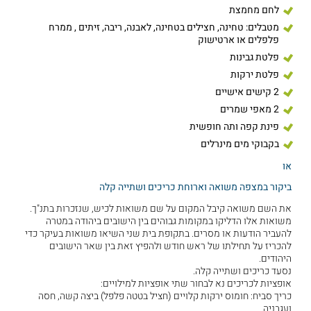
לחם מחמצת
מטבלים: טחינה, חצילים בטחינה, לאבנה, ריבה, זיתים , ממרח
פלפלים או ארטישוק
פלטת גבינות
פלטת ירקות
2 קישים אישיים
2 מאפי שמרים
פינת קפה ותה חופשית
בקבוקי מים מינרלים
או
ביקור במצפה משואה וארוחת כריכים ושתייה קלה
את השם משואה קיבל המקום על שם משואות לכיש, שנזכרות בתנ"ך.
משואות אלו הדליקו במקומות גבוהים בין הישובים ביהודה במטרה
להעביר הודעות או מסרים. בתקופת בית שני השיאו משואות בעיקר כדי
להכריז על תחילתו של ראש חודש ולהפיץ זאת בין שאר הישובים
היהודים.
נסעד כריכים ושתייה קלה.
אופציות לכריכים נא לבחור שתי אופציות למילויים:
כריך סביח: חומוס ירקות קלויים (חציל בטטה פלפל) ביצה קשה, חסה
ועגבניה