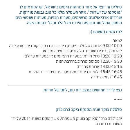
טיולינו זה יוצא אל אחד המחוזות היפים בישראל, יש הקוראים לו
"טוסקנה של ישראל". אזור השפלה מלא כל טוב: גבעות מוריקות,
שרידים ארכיאולוגים מרשימים, מערות חבויות, מעיינות שופעי מים
וכמובן אוכל טוב ובשפע ואירוח מכל הלב והכל- בטווח נגיעה.
לוח זמנים (משוער):
יציאה
9:00-10:00 ארוחת סלסלת פיקניק ביקב כרם ברק וביקור ביקב או עצירה
לארוחת כריכים ושתייה קלה וביקור במצפה משואה
10:20-12:20 טיול חוויתי במערת התאומים או במערות עדולם
12:30-13:30 פסיפס מרהיב בחירבת חנות
14:00-15:15 ארוחת צהריים
15:45-16:45 ולסיום ביקור בתל עזקה עם סיפור דוד וגוליית
16:45 תחילת חזרה
נצא לדרך חמושים במצב רוח טוב, ליום של חוויות
~~~
סלסלת בוקר זוגית מפנקת ביקב כרם ברק
יקב ״כרם ברק״ הוא יקב בוטיק משפחתי, אשר הוקם בשנת 2011 על ידי
משפחת רוזנברג.