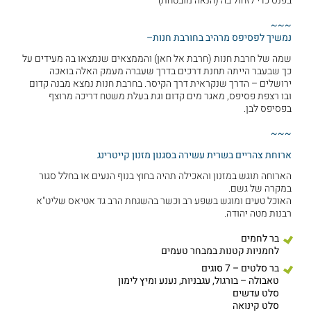
בפנס כדי לזחול בה (הנאה מובטחת)
~~~
נמשיך לפסיפס מרהיב בחורבת חנות–
שמה של חרבת חנות (חרבת אל חאן) והממצאים שנמצאו בה מעידים על
כך שבעבר הייתה תחנת דרכים בדרך שעברה מעמק האלה בואכה
ירושלים – הדרך שנקראית דרך הקיסר. בחרבת חנות נמצא מבנה קדום
ובו רצפת פסיפס, מאגר מים קדום וגת בעלת משטח דריכה מרוצף
בפסיפס לבן.
~~~
ארוחת צהריים בשרית עשירה בסגנון מזנון קייטרינג
הארוחה תוגש במזנון והאכילה תהיה בחוץ בנוף הנעים או בחלל סגור
במקרה של גשם.
האוכל טעים ומוגש בשפע רב וכשר בהשגחת הרב גד אטיאס שליט"א
רבנות מטה יהודה.
בר לחמים
לחמניות קטנות במבחר טעמים
בר סלטים – 7 סוגים
טאבולה – בורגול, עגבניות, נענע ומיץ לימון
סלט עדשים
סלט קינואה