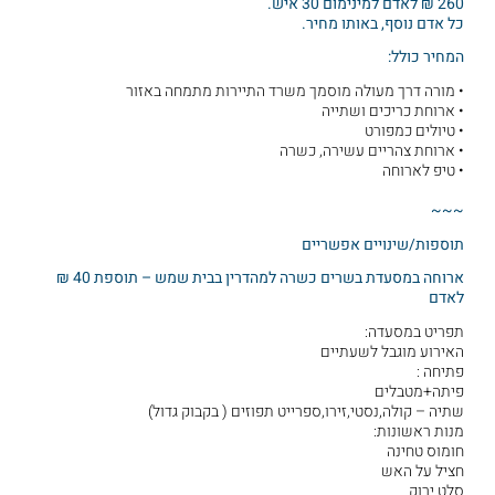
260 ₪ לאדם למינימום 30 איש.
כל אדם נוסף, באותו מחיר.
המחיר כולל:
• מורה דרך מעולה מוסמך משרד התיירות מתמחה באזור
• ארוחת כריכים ושתייה
• טיולים כמפורט
• ארוחת צהריים עשירה, כשרה
• טיפ לארוחה
~~~
תוספות/שינויים אפשריים
ארוחה במסעדת בשרים כשרה למהדרין בבית שמש – תוספת 40 ₪
לאדם
תפריט במסעדה:
האירוע מוגבל לשעתיים
פתיחה :
פיתה+מטבלים
שתיה – קולה,נסטי,זירו,ספרייט תפוזים ( בקבוק גדול)
מנות ראשונות:
חומוס טחינה
חציל על האש
סלט ירוק