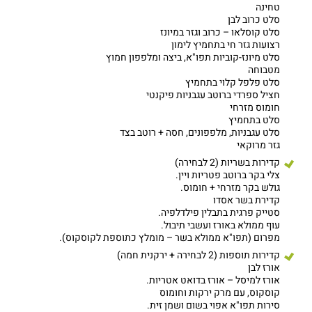
טחינה
סלט כרוב לבן
סלט קוסלאו – כרוב וגזר במיונז
רצועות גזר חי בתחמיץ לימון
סלט מיונז-קוביות תפו"א, ביצה ומלפפון חמוץ
מטבוחה
סלט פלפל קלוי בתחמיץ
חציל ספרדי ברוטב עגבניות פיקנטי
חומוס מזרחי
סלט בתחמיץ
סלט עגבניות, מלפפונים, חסה + רוטב בצד
גזר מרוקאי
קדירות בשריות (2 לבחירה)
צלי בקר ברוטב פטריות ויין.
גולש בקר מזרחי + חומוס.
קדירת בשר אסדו
סטייק פרגית בתבלין פילדלפיה.
עוף ממולא באורז ועשבי תיבול.
מפרום (תפו"א ממולא בשר – מומלץ כתוספת לקוסקוס).
קדירות תוספות (2 לבחירה + ירקנית חמה)
אורז לבן
אורז למיסל – אורז בדואט אטריות.
קוסקוס, עם מרק ירקות וחומוס
סירות תפו"א אפוי בשום ושמן זית.