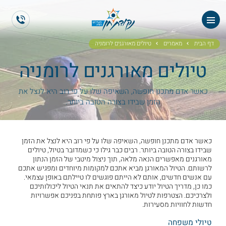
ראשי
ES
EN
אודותנו
דף הבית
מאמרים
טיולים מאורגנים לרומניה
טיולים מאורגנים לרומניה
טיולי תיירים
הטיולים שלנו
כאשר אדם מתכנן חופשה, השאיפה שלו על פי רוב היא לנצל את
הזמן שבידו בצורה הטובה ביותר.
גלריית תמונות
כאשר אדם מתכנן חופשה, השאיפה שלו על פי רוב היא לנצל את הזמן
גלריית וידאו
שבידו בצורה הטובה ביותר. רבים כבר גילו כי כשמדובר בטיול, טיולים
מאורגנים מאפשרים הנאה מלאה, תוך ניצול מיטבי של הזמן הנתון
לרשותם. הטיול המאורגן מביא אתכם למקומות מיוחדים ומפגיש אתכם
ממליצים
עם אנשים חדשים, אותם לא הייתם פוגשים לו טיילתם באופן עצמאי.
כמו כן, מדריך הטיול יודע כיצד להתאים את תנאי הטיול ליכולותיכם
ולצרכיכם. הצטרפות לטיול מאורגן בארץ פותחת בפניכם אפשרויות
צור קשר
חדשות לחוויות מסעירות.
טיולי משפחה