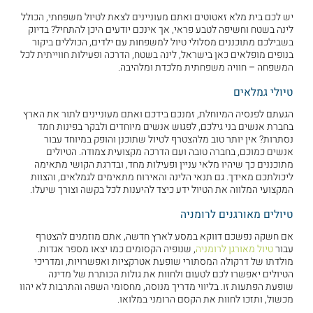
יש לכם בית מלא זאטוטים ואתם מעוניינים לצאת לטיול משפחתי, הכולל
לינה בשטח וחשיפה לטבע פראי, אך אינכם יודעים היכן להתחיל? בדיוק
בשבילכם מתוכננים מסלולי טיול למשפחות עם ילדים, הכוללים ביקור
בנופים מופלאים כאן בישראל, לינה בשטח, הדרכה ופעילות חווייתית לכל
המשפחה – חוויה משפחתית מלכדת ומלהיבה.
טיולי גמלאים
הגעתם לפנסיה המיוחלת, זמנכם בידכם ואתם מעוניינים לתור את הארץ
בחברת אנשים בני גילכם, לפגוש אנשים מיוחדים ולבקר בפינות חמד
נסתרות? אין יותר טוב מלהצטרף לטיול שתוכנן והופק במיוחד עבור
אנשים כמוכם, בחברה טובה ועם הדרכה מקצועית צמודה. הטיולים
מתוכננים כך שיהיו מלאי עניין ופעילות מחד, ובדרגת הקושי מתאימה
ליכולתכם מאידך. גם תנאי הלינה והאירוח מתאימים לגמלאים, והצוות
המקצועי המלווה את הטיול ידע כיצד להיענות לכל בקשה וצורך שיעלו.
טיולים מאורגנים לרומניה
אם חשקה נפשכם דווקא במסע לארץ חדשה, אתם מוזמנים להצטרף
עבור
טיול מאורגן לרומניה
, שנופיה הקסומים כמו יצאו מספר אגדות.
מולדתו של דרקולה המסתורי שופעת אטרקציות ואפשרויות, ומדריכי
הטיולים יאפשרו לכם לטעום ולחוות את גולות הכותרת של מדינה
שופעת הפתעות זו. בליווי מדריך מנוסה, מחסומי השפה והתרבות לא יהוו
מכשול, ותזכו לחוות את הקסם הרומני במלואו.