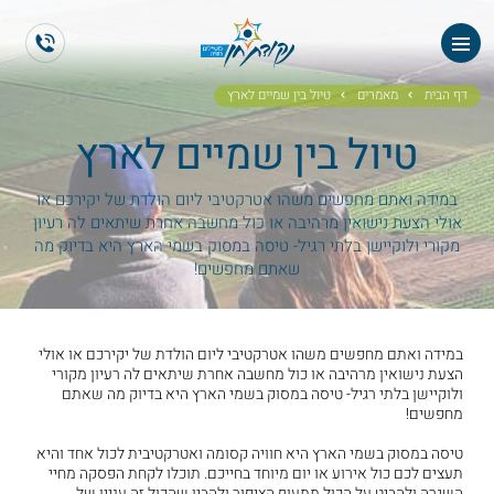
ראשי
ES
EN
אודותנו
דף הבית
מאמרים
טיול בין שמיים לארץ
טיול בין שמיים לארץ
טיולי תיירים
הטיולים שלנו
במידה ואתם מחפשים משהו אטרקטיבי ליום הולדת של יקירכם או
אולי הצעת נישואין מרהיבה או כול מחשבה אחרת שיתאים לה רעיון
מקורי ולוקיישן בלתי רגיל- טיסה במסוק בשמי הארץ היא בדיוק מה
גלריית תמונות
שאתם מחפשים!
גלריית וידאו
במידה ואתם מחפשים משהו אטרקטיבי ליום הולדת של יקירכם או אולי
הצעת נישואין מרהיבה או כול מחשבה אחרת שיתאים לה רעיון מקורי
ממליצים
ולוקיישן בלתי רגיל- טיסה במסוק בשמי הארץ היא בדיוק מה שאתם
מחפשים!
צור קשר
טיסה במסוק בשמי הארץ היא חוויה קסומה ואטרקטיבית לכול אחד והיא
תעצים לכם כול אירוע או יום מיוחד בחייכם. תוכלו לקחת הפסקה מחיי
השגרה ולהביט על הכול ממעוף הציפור ולהבין שהכול זה עניין של