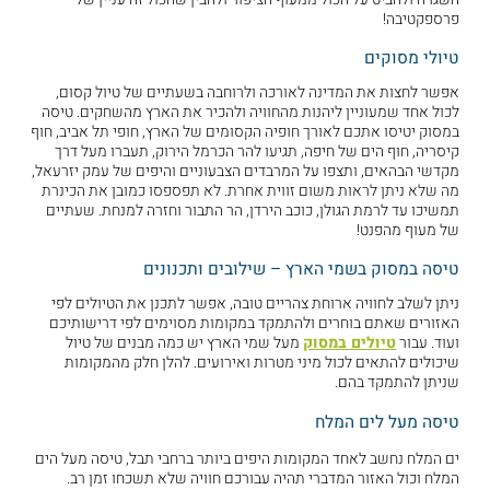
פרספקטיבה!
טיולי מסוקים
אפשר לחצות את המדינה לאורכה ולרוחבה בשעתיים של טיול קסום,
לכול אחד שמעוניין ליהנות מהחוויה ולהכיר את הארץ מהשחקים. טיסה
במסוק יטיסו אתכם לאורך חופיה הקסומים של הארץ, חופי תל אביב, חוף
קיסריה, חוף הים של חיפה, תגיעו להר הכרמל הירוק, תעברו מעל דרך
מקדשי הבהאים, ותצפו על המרבדים הצבעוניים והיפים של עמק יזרעאל,
מה שלא ניתן לראות משום זווית אחרת. לא תפספסו כמובן את הכינרת
תמשיכו עד לרמת הגולן, כוכב הירדן, הר התבור וחזרה למנחת. שעתיים
של מעוף מהפנט!
טיסה במסוק בשמי הארץ – שילובים ותכנונים
ניתן לשלב לחוויה ארוחת צהריים טובה, אפשר לתכנן את הטיולים לפי
האזורים שאתם בוחרים ולהתמקד במקומות מסוימים לפי דרישותיכם
ועוד. עבור
טיולים במסוק
מעל שמי הארץ יש כמה מבנים של טיול
שיכולים להתאים לכול מיני מטרות ואירועים. להלן חלק מהמקומות
שניתן להתמקד בהם.
טיסה מעל לים המלח
ים המלח נחשב לאחד המקומות היפים ביותר ברחבי תבל, טיסה מעל הים
המלח וכול האזור המדברי תהיה עבורכם חוויה שלא תשכחו זמן רב.