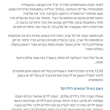
לאחר הצגת המשתתפים המדריך יוביל את הקבוצה במשעוליה
וסמטאותיה של יפו העתיקה. במהלך ההליכה בסמטאות הציוריות נשמע
מעט מסיפורי ההיסטוריה הרחוקה והקרובה. נכיר את שליטיה
המפורסמים שהטביעו חותמם על העיר. מחמוד אבו נבוט שהשליט סדר
ופחד באמצעות נבוטו, נפוליאון שכבש את העיר והחריבה בכעס רב,
אנדרומדה היפה שנקשרה אל סלע בלב ים ועוד ועוד סיפורים ואגדות.
מגן הפסגה נצפה אל תל אביב המודרנית ונשמע אודות היציאה מהחומות
והתפתחות תל אביב, נבקר בכנסיית פטרוס הקדוש ונכיר סיפור מרתק
שתחילתו ביהודי אדוק ושומר מצוות וסופו בקדוש נוצרי ראשון במעלה
בעולם הנוצרי.
גם על נמל העיר העתיקה לא נפסח, בשעריו באו שועי עולם וראשי
אומה…
12:00 סיורנו יסתיים לאחר כשעתיים בנמל יפו ומשם אתם חופשיים
לחזור למגדל השעון או ליהנות מארוחת צהרים בנמל יפו או בשוק
הפשפשים.
האם הטיול מתאים לילדים?
שאלה טובה! תלוי בילדים שלכם…ישנם ילדים שמאוד נהנים וישנם
שפחות. לא מדובר בסיור מיוחד שנותן דגש לילדים, מבחינתנו כאשר
ישנם ילדים המדריך ינסה לעניין גם את הילדים ולדבר אליהם בגובה
העיניים. יחד עם זאת חשוב להבין כי הסיור פתוח לקהל הרחב ומגיעים