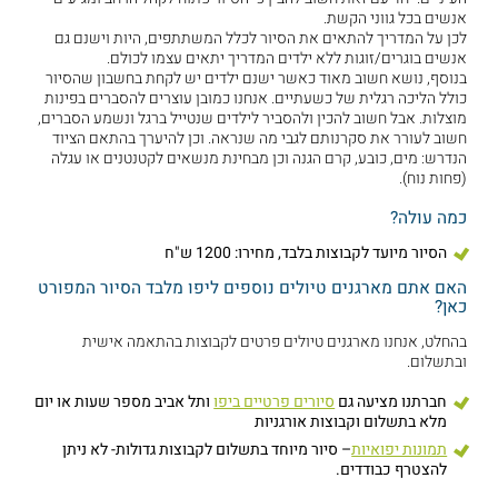
אנשים בכל גווני הקשת.
לכן על המדריך להתאים את הסיור לכלל המשתתפים, היות וישנם גם
אנשים בוגרים/זוגות ללא ילדים המדריך יתאים עצמו לכולם.
בנוסף, נושא חשוב מאוד כאשר ישנם ילדים יש לקחת בחשבון שהסיור
כולל הליכה רגלית של כשעתיים. אנחנו כמובן עוצרים להסברים בפינות
מוצלות. אבל חשוב להכין ולהסביר לילדים שנטייל ברגל ונשמע הסברים,
חשוב לעורר את סקרנותם לגבי מה שנראה. וכן להיערך בהתאם הציוד
הנדרש: מים, כובע, קרם הגנה וכן מבחינת מנשאים לקטנטנים או עגלה
(פחות נוח).
כמה עולה?
הסיור מיועד לקבוצות בלבד, מחירו: 1200 ש"ח
האם אתם מארגנים טיולים נוספים ליפו מלבד הסיור המפורט
כאן?
בהחלט, אנחנו מארגנים טיולים פרטים לקבוצות בהתאמה אישית
ובתשלום.
חברתנו מציעה גם
סיורים פרטיים ביפו
ותל אביב מספר שעות או יום
מלא בתשלום וקבוצות אורגניות
תמונות יפואיות
– סיור מיוחד בתשלום לקבוצות גדולות- לא ניתן
להצטרף כבודדים.