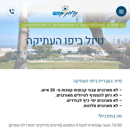
ראשי
ES
EN
אודותנו
דף הבית
טיולים בימי קורונה
סיורים מודרכים
טיול ביפו העתיקה
טיול ביפו העתיקה
טיולי תיירים
הטיולים שלנו
סיור פרטי ביפו העתיקה- ממגדל השעון נעלה לתצפית מגן הפסגה,
נלך בין סמטאות העיר המקושטות באומנות ונכיר את עברה של העיר.
גלריית תמונות
סיור בעברית ביפו העתיקה
גלריית וידאו
– לא מארגנים עבור קבוצות קטנות מ- 20 איש.
– לא ניתן להצטרף לטיולים מאורגנים.
ממליצים
– לא מארגנים ימי כיף לבודדים.
– לא מארגנים מלונות.
צור קשר
מה בתוכנית?
10:00 הגעה עצמאית לנקודת המפגש (פרטים מדויקים ימסרו לנרשמים)