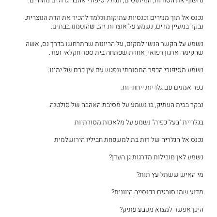
נחשוף את הסודות, המיתוסים, ונגולל סיפורי אהבה גדולים מהחיים.
נכנס אל תוך מנזרים וכנסיות עתיקות ונלמד להכיר את הדת הנוצרית.
נבקר במעיין מרים, נשמע על אוצרות זהב שהוטמנו בבתים.
נשמע על הקשר הנשי למקום, על הריונות שהתרחשו בדרך נס, אשה
שהקימה ארגון רפואי, אחרת שפתחה בית ספר חקלאי ועוד.
נשמע מסיפורי הכפר המסורתי ונפגש עם עין כרם של ימינו:
כפר אמנים עם גלריות ייחודיות.
נבקר בבית העתיק, בו נשמע על מסיבת האהבה של סולטנה.
בגלריית "בעל כפיה" נשמע על מלאכות מסורתיות
נכנס אל הגלריה של רות בת למשפחת חביליו הירושלמית
נשמע לאן מובילות מדרגות גן העדן?
מי האיש ששתל עץ תות?
מדוע שמו סורגים בכנסייה היוונית?
היכן אפשר למצוא מטבע עתיק?