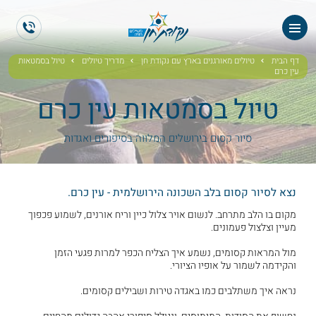
ראשי
ES
EN
אודותנו
דף הבית
טיולים מאורגנים בארץ עם נקודת חן
מדריך טיולים
טיול בסמטאות
עין כרם
טיולי תיירים
טיול בסמטאות עין כרם
הטיולים שלנו
סיור קסום בירושלים המלווה בסיפורים ואגדות
גלריית תמונות
נצא לסיור קסום בלב השכונה הירושלמית - עין כרם.
גלריית וידאו
מקום בו הלב מתרחב. לנשום אויר צלול כיין וריח אורנים, לשמוע פכפוך
מעיין וצלצול פעמונים.
ממליצים
מול המראות קסומים, נשמע איך הצליח הכפר למרות פגעי הזמן
והקידמה לשמור על אופיו הציורי.
צור קשר
נראה איך משתלבים כמו באגדה טירות ושבילים קסומים.