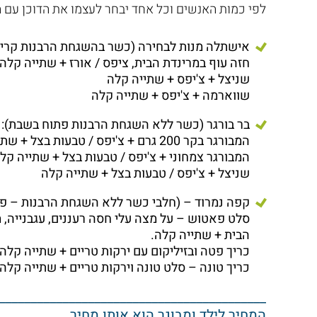
לפי כמות האנשים וכל אחד יבחר לעצמו את הדוכן עם ה
אישתלה מנות לבחירה (כשר בהשגחת הרבנות קריי
חזה עוף במרינדת הבית, ציפס / אורז + שתייה קלה
שניצל + צ'יפס + שתייה קלה
שווארמה + צ'יפס + שתייה קלה
בר בורגר (כשר ללא השגחת הרבנות פתוח בשבת):
המבורגר בקר 200 גרם + צ'יפס / טבעות בצל + שתייה קלה
המבורגר צמחוני + צ'יפס / טבעות בצל + שתייה קל
שניצל + צ'יפס / טבעות בצל + שתייה קלה
קפה נמרוד – (חלבי כשר ללא השגחת הרבנות – פ
סלט פאטוש – על מצה עלי חסה רעננים, עגבנייה, מל
הבית + שתייה קלה.
כריך פטה ובזיליקום עם ירקות טריים + שתייה קלה.
כריך טונה – סלט טונה וירקות טריים + שתייה קלה
__________________________________________
המחיר לילד ומבוגר הוא אותו מחיר.