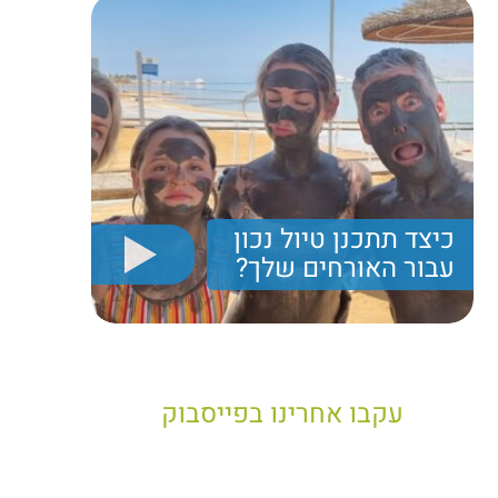
כיצד תתכנן טיול נכון
עבור האורחים שלך?
יריב חן, מציג את הקווים המנחים לבניית טיול נכון עבור
תיירים בישראל
עקבו אחרינו בפייסבוק