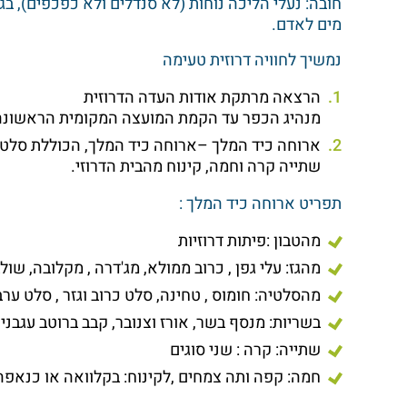
מים לאדם.
נמשיך לחוויה דרוזית טעימה
הרצאה מרתקת אודות העדה הדרוזית
מנהיג הכפר עד הקמת המועצה המקומית הראשונה
ארוחה כיד המלך –ארוחה כיד המלך, הכוללת סלטים 
שתייה קרה וחמה, קינוח מהבית הדרוזי.
תפריט ארוחה כיד המלך :
מהטבון :פיתות דרוזיות
מהגז: עלי גפן , כרוב ממולא, מג'דרה , מקלובה, שול
מהסלטיה: חומוס , טחינה, סלט כרוב וגזר , סלט ערבי
בשריות: מנסף בשר, אורז וצנובר, קבב ברוטב עגבניו
שתייה: קרה : שני סוגים
חמה: קפה ותה צמחים ,לקינוח: בקלוואה או כנאפה