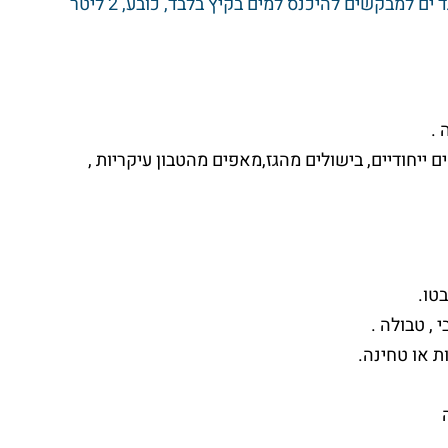
חובה: נעלי הליכה נוחות (לא סנדלים ולא כפכפים), בגד ים למבקשים להיכנס למים בקיץ בלבד, כובע, 2 ליטר
 .
ייחודיים, בישולים מהגז,מאפים מהטבון עיקריות ,
בטו.
 , טבולה .
ת או טחינה.