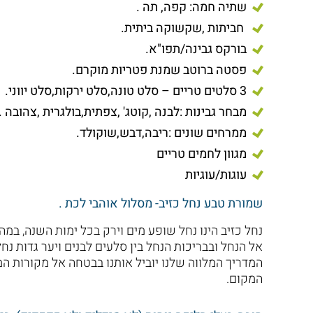
שתיה חמה: קפה, תה .
חביתות ,שקשוקה ביתית.
בורקס גבינה/תפו"א.
פסטה ברוטב שמנת פטריות מוקרם.
3 סלטים טריים – סלט טונה,סלט ירקות,סלט יווני.
מבחר גבינות :לבנה ,קוטג' ,צפתית,בולגרית ,צהובה .
ממרחים שונים :ריבה,דבש,שוקולד.
מגוון לחמים טריים
עוגות/עוגיות
שמורת טבע נחל כזיב- מסלול אוהבי לכת .
נחל כזיב הינו נחל שופע מים וירק בכל ימות השנה, במ
אל הנחל ובבריכות הנחל בין סלעים לבנים ויער גדות נ
המדריך המלווה שלנו יוביל אותנו בבטחה אל מקורות המ
המקום.