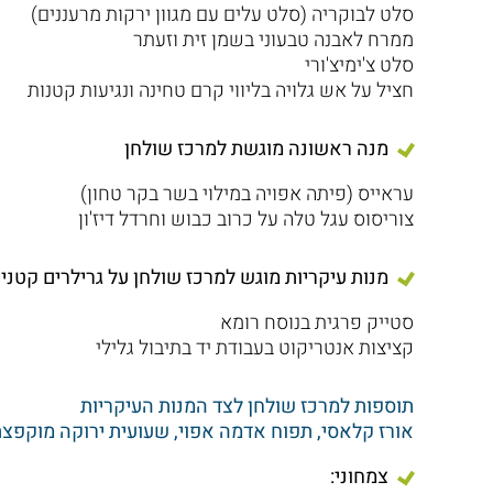
סלט לבוקריה (סלט עלים עם מגוון ירקות מרעננים)
ממרח לאבנה טבעוני בשמן זית וזעתר
סלט צ'ימיצ'ורי
חציל על אש גלויה בליווי קרם טחינה ונגיעות קטנות
מנה ראשונה מוגשת למרכז שולחן
עראייס (פיתה אפויה במילוי בשר בקר טחון)
צוריסוס עגל טלה על כרוב כבוש וחרדל דיז'ון
מנות עיקריות מוגש למרכז שולחן על גרילרים קטני
סטייק פרגית בנוסח רומא
קציצות אנטריקוט בעבודת יד בתיבול גלילי
תוספות למרכז שולחן לצד המנות העיקריות
אורז קלאסי, תפוח אדמה אפוי, שעועית ירוקה מוקפצת
צמחוני: