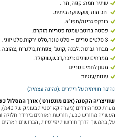
שתיה חמה: קפה, תה .
חביתות ,שקשוקה ביתית.
בורקס גבינה/תפו"א.
פסטה ברוטב שמנת פטריות מוקרם.
3 סלטים טריים – סלט טונה,סלט ירקות,סלט יווני.
מבחר גבינות :לבנה ,קוטג' ,צפתית,בולגרית ,צהובה .
ממרחים שונים :ריבה,דבש,שוקולד.
מגוון לחמים טריים
עוגות/עוגיות
נהיגה חוויתית על רייזרים :(נהיגה עצמית)
שוויצריה הקטנה (אגם מונפורט ) אורך המסלול כ
מערת כ
העשויה מחורש טבעי, חורשת האורנים בירידה תלולה 
על, בהמשך הדרך חורשות יפייפיות , הברושים הארזים ה