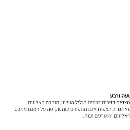
שעה ורבע
פר הורדים (מערה קארסטית בעומק של 40מ), תצפית כפרים דרוזים בגליל העליון, מנהרת האלונים
ומאתגרת, תצפית אגם מונפורט שמשקיפה על האגם ממבט
אלונים והאורנים ועוד…