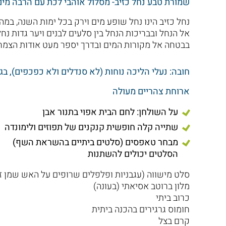
שמורת טבע נחל כזיב- מסלול אוהבי לכת עם הרבה מים
נחל כזיב הינו נחל שופע מים וירק בכל ימות השנה, במ
אל הנחל ובבריכות הנחל בין סלעים לבנים ויער גדות נח
בבטחה אל מקורות המים ובדרך יספר מעט אודות הצמחי
חובה: נעלי הליכה נוחות (לא סנדלים ולא כפכפים), בגד ים למבקש
ארוחת צהריים מעולה
על השולחן: לחם הבית אפוי בתנור אבן
שתייה קלה חופשית קנקנים של תפוזים ולימונדה
מבחר טאפסים (סלטים ביתיים בהשראת השף)
הסלטים יכולים להשתנות
סלט מישווה (עגבניות ופלפלים שרופים על האש שמן זי
מלון ברוטב אסיאתי (בעונה)
כרוב ביתי
חומוס גרגירים בהכנה ביתית
קרם בצל