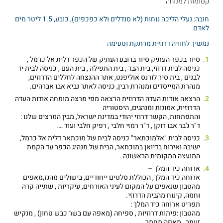
קסומות למנוחה.
חובה: נעלי הליכה נוחות (לא סנדלים ולא כפכפים), כובע, 1.5 ליטר מים
לאדם.
נמשיך לחוויה דרוזית מרתקת וטעימה
סיור בכפר העתיק סיור ברובע העתיק של הכפר דלית אל כרמל ,
כניסה לבית דרוזי, בית הבד , בית התפילה , בית העם , כניסה לבית יד
לבנים , בית סיר לורנס אוליפנט, אתר ההנצחה לחללים הדרוזים,
מנהרת המייסדים ומנהרת רבין, כניסה לאתר נביא אבו אברהים.
הרצאה אודות העדה הדרוזית הרצאה מפי מרצה מומחה אודות העדה
הדרוזית, אמונות ומנהגים, היסטוריה
והתפתחות, הקשר דרוזי יהודי במדינת ישראל, מבין המרצים שלנו :
ד"ר ג'בר אבו רוקן , ד"ר רמזי חלבי , רפיק חלבי ועוד ….
כניסה לבית "אלמוכתאר" כניסה לבית של מוכתאר דלית אל כרמל,
ישיבה ואירוח בדיואן במוכתאר, הבית של מנהיג הכפר עד הקמת
המועצה המקומית הראשונה .
ארוחה כיד המלך –
ארוחה כיד המלך, הכוללת סלטים ייחודיים, בישולים מהגז,מאפים
מהטבון שנאפים על המקום לעיני האורחים, עיקריות , שתייה קרה
וחמה, קינוח מהבית הדרוזי.
תפריט ארוחה כיד המלך :
מהטבון :פיתות דרוזיות , ספיחה (מאפה עם בשר כבש טחון) , מנקיש
זעתר , מאפה מחמר