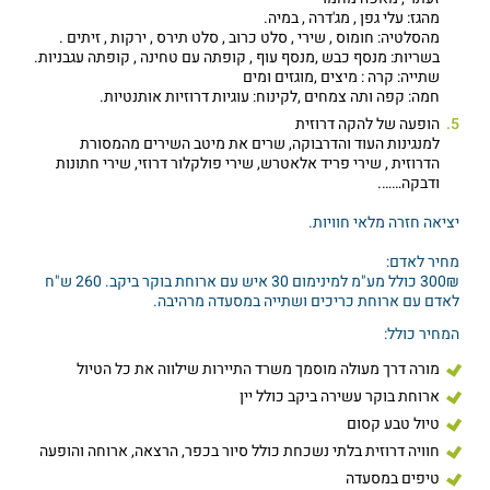
מהגז: עלי גפן , מג'דרה , במיה.
מהסלטיה: חומוס , שירי , סלט כרוב , סלט תירס , ירקות , זיתים .
בשריות: מנסף כבש ,מנסף עוף , קופתה עם טחינה , קופתה עגבניות.
שתייה: קרה : מיצים ,מוגזים ומים
חמה: קפה ותה צמחים ,לקינוח: עוגיות דרוזיות אותנטיות.
הופעה של להקה דרוזית
למנגינות העוד והדרבוקה, שרים את מיטב השירים מהמסורת
הדרוזית , שירי פריד אלאטרש, שירי פולקלור דרוזי, שירי חתונות
ודבקה…….
יציאה חזרה מלאי חוויות.
מחיר לאדם:
300₪ כולל מע"מ למינימום 30 איש עם ארוחת בוקר ביקב. 260 ש"ח
לאדם עם ארוחת כריכים ושתייה במסעדה מרהיבה.
המחיר כולל:
מורה דרך מעולה מוסמך משרד התיירות שילווה את כל הטיול
ארוחת בוקר עשירה ביקב כולל יין
טיול טבע קסום
חוויה דרוזית בלתי נשכחת כולל סיור בכפר, הרצאה, ארוחה והופעה
טיפים במסעדה