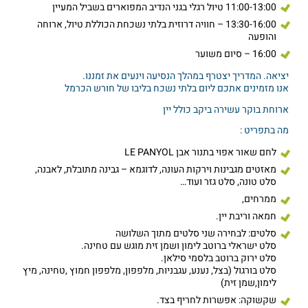
11:00-13:00 טיול רגלי בגני הנדיב המפוארים בשביל המעיין
13:30-16:00 – חוויה דרוזית בלתי נשכחת הכוללת טיול, ארוחה
והופעה
16:00 – סיום משוער
יציאה. המדריך יצטרף במהלך הנסיעה וינעים את זמננו.
אנו מזמינים אתכם ליום בלתי נשכח בליבו של חורש הכרמל
ארוחת בוקר עשירה ביקב כולל יין
מה בתפריט :
לחם שאור אפוי בתנור אבן LE PANYOL
מאזטים מגבינות וירקות העונה, לדוגמא – גבינה מתובלת, לאבנה,
סלט טונה, סלט גזר ועוד…
ממרחים,
חמאה וריבת יין.
סלטים: לבחירה שני סלטים מתוך השלושה
סלט ישראלי ברוטב לימון ושמן זית מוגש עם טחינה.
סלט ירוק ברוטב בלסמי סילאן.
סלט בורגול (בצל, נענע, עגבניות, מלפפון, מלפפון חמוץ ,טחינה, מיץ
לימון,שמן זית)
שקשוקה: אפשרות לחריף בצד.