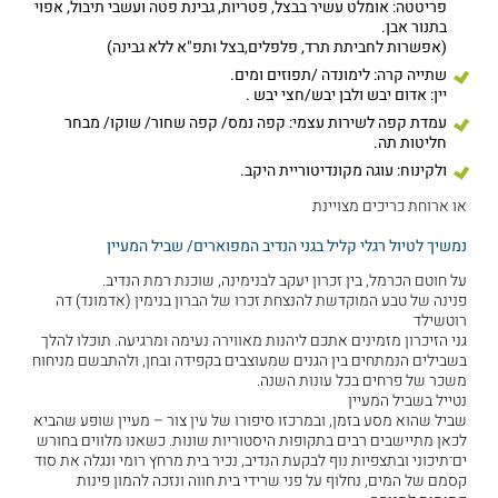
פריטטה: אומלט עשיר בבצל, פטריות, גבינת פטה ועשבי תיבול, אפוי
בתנור אבן.
(אפשרות לחביתת תרד, פלפלים,בצל ותפ"א ללא גבינה)
שתייה קרה: לימונדה /תפוזים ומים.
יין: אדום יבש ולבן יבש/חצי יבש .
עמדת קפה לשירות עצמי: קפה נמס/ קפה שחור/ שוקו/ מבחר
חליטות תה.
ולקינוח: עוגה מקונדיטוריית היקב.
או ארוחת כריכים מצויינת
נמשיך לטיול רגלי קליל בגני הנדיב המפוארים/ שביל המעיין
על חוטם הכרמל, בין זכרון יעקב לבנימינה, שוכנת רמת הנדיב.
פנינה של טבע המוקדשת להנצחת זכרו של הברון בנימין (אדמונד) דה
רוטשילד
גני הזיכרון מזמינים אתכם ליהנות מאווירה נעימה ומרגיעה. תוכלו להלך
בשבילים הנמתחים בין הגנים שמעוצבים בקפידה ובחן, ולהתבשם מניחוח
משכר של פרחים בכל עונות השנה.
נטייל בשביל המעיין
שביל שהוא מסע בזמן, ובמרכזו סיפורו של עין צור – מעיין שופע שהביא
לכאן מתיישבים רבים בתקופות היסטוריות שונות. כשאנו מלוּוים בחורש
ים־תיכוני ובתצפיות נוף לבקעת הנדיב, נכיר בית מרחץ רומי ונגלה את סוד
קסמם של המים, נחלוף על פני שרידי בית חווה ונזכה להמון פינות