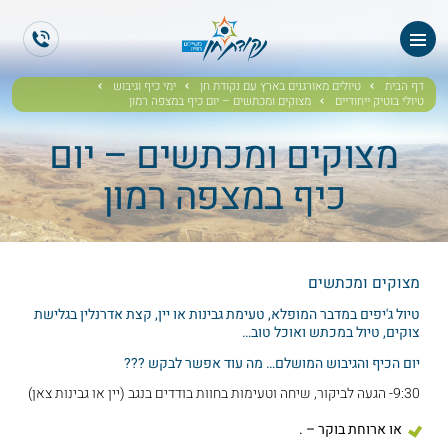
ראשי
ES
EN
אודותנו
דף הבית
טיולים מאורגנים בארץ עם נקודת חן
ימי כיף וגיבוש
טיולי בוטיק ייחודיים
מצוקים ומכתשים – יום כיף במצפה רמון
טיולי תיירים
מצוקים ומכתשים – יום
כיף במצפה רמון
הטיולים שלנו
גלריית תמונות
מצוקים ומכתשים
גלריית וידאו
טיול ג'יפים במדבר המופלא, טעימת גבינות או יין, קצת אדרנלין בגלישת
צוקים, טיול במכתש ואוכל טוב…
ממליצים
יום הכיף והגיבוש המושלם… מה עוד אפשר לבקש ???
9:30- הגעה לביקור, שיחה וטעימות בחוות בודדים בנגב (יין או גבינות צאן)
צור קשר
או ארוחת בוקר – .