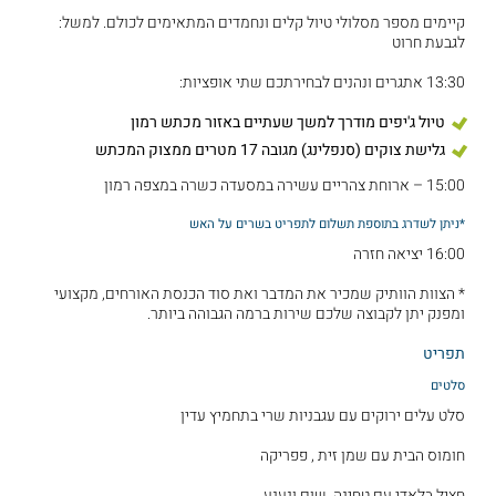
קיימים מספר מסלולי טיול קלים ונחמדים המתאימים לכולם. למשל:
לגבעת חרוט
13:30 אתגרים ונהנים לבחירתכם שתי אופציות:
טיול ג'יפים מודרך למשך שעתיים באזור מכתש רמון
גלישת צוקים (סנפלינג) מגובה 17 מטרים ממצוק המכתש
15:00 – ארוחת צהריים עשירה במסעדה כשרה במצפה רמון
*ניתן לשדרג בתוספת תשלום לתפריט בשרים על האש
16:00 יציאה חזרה
* הצוות הוותיק שמכיר את המדבר ואת סוד הכנסת האורחים, מקצועי
ומפנק יתן לקבוצה שלכם שירות ברמה הגבוהה ביותר.
תפריט
סלטים
סלט עלים ירוקים עם עגבניות שרי בתחמיץ עדין
חומוס הבית עם שמן זית , פפריקה
חציל בלאדי עם טחינה ,שום ונענע