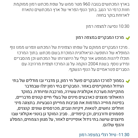
בארץ המכתשים בגובה 960 מטר ממש על שפת מכתש רמון ממוקמת
חוות כרמי הר הנגב. בתוך הנוף הפראי של ארץ המכתשים נתארח
לארוחת בוקר בחווה
10:30 נסיעה למצפה רמון
מרכז המבקרים במצפה רמון
. מרכז המבקרים ממוקם על שפתו הצפונית של המכתש ונפרש ממנו נוף
המופלא של התופעה הגיאולוגית המוכרת בשם מכתש. בתוך המרכז
תוכלו ליהנות ממופע אור קולי על היווצרותו של המכתש וכן מהסברים
ומידע נוסף. בשנת 2004 הוקמה על גג המרכז תצפית מרהיבה עם
הסברים פנוראמיים על הנוף הנשקף.
בסמוך למרכז המבקרים פועל חי רמון, גן מדברי ובו מודלים של בתי
הגידול המתקיימים באזור. המבקרים בחי רמון יגלו שבמדבר
מתקיימת מערכת אקולוגית עשירה, מורכבת ומיוחדת. במוקד
הזואולוגי מוצגים כארבעים מינים של בעלי חיים קטנים מדבריים,
בפינות מחייה המדמות את סביבות מחייתן הטבעיות. בתצוגה מיני
זוחלים: נחשים, לטאות, זיקיות וצבים, מכרסמים שונים: קוצנים,
פסמונים ודורבנים, וכן קיפודים, . סביב המוקד גן בוטני-אקולוגי שבו
מיוצגים שישה בתי גידול אופייניים לאזור, על מגוון הצמחים, המסלע
והנוף שלהם.
11:30- טיול רגלי במצפה רמון