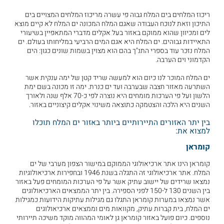
ריכוז המלחים בים המלח גבוה פי עשרה מריכוז המלחים המצויים בים
התיכון וזאת לנוכח העבודה שאגם המלח המכונה ים המלח לא קיים מוצא
לים ומכיוון שהוא ממוקם באזור בעל אקלים מדברי המתאפיין בשיעורי
התאיידות גבוהים. ים המלח היא אגם המים הרביעי במליחותו בעולם. ים
המלח נזכר עוד בספרי התנ"ך בהם הוא מצוין בשמות שונים כגון: הים
הקדמוני וים הערבה.
ים המלח המוכר לנו כיום הוא למעשה שריד קטן של ימה ענקית אשר
השתרעה מאזור חצבה שבערבה ועד ים כנרת. ימה זו מכונה בשם ימת
הלשון ועל פי הערכות מומחים היא נוצרה לפי כ-70 אלף שנה ולאורך
השנים היא הלכה והצטמקה כתוצאה משינוי אקלים קיצוניים באזור.
בין יתר האזורים התיירותיים ביותר באזור ים המלח תוכלו
למצוא את:
קומראן
קומראן הינו אתר ארכיאולוגי הממוקם במישור הצפון מערבי של ים
המלח. אתר ארכיאולוגי זה התגלה בשנת 1946 ובחפירות ארכיאולוגיות
נמצאו שרידים של יישוב עתיק אשר על פי הערכות המומחים פעל באזור
בין השנים 130 ל-150 לפני הספירה. בין יתר הממצאים הארכיאולוגים
אשר נמצאו במערות קומראן התגלו גם מגילות עתיקות הידועות כמגילות
ים המלח, בית קברות עתיק, מקוואות מים וממצאים ארכיאולוגים
נוספים. כיום פועל באזור קומראן גן לאומי המהווה מוקד משיכה תיירותי