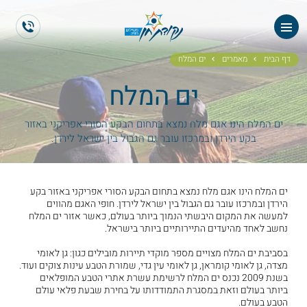
ראשי
ES
EN
אודותנו
דף הבית
מאמרים
ים המלח
ים המלח
טיולי תיירים
הטיולים שלנו
ים המלח הינו אגם מלח נמצא בתחום הבקע הסורי אפריקני באזור
בקע הירדן ובמרכזו עובר גם הגבול בין ישראל לירדן.
גלריית תמונות
ים המלח הינו אגם מלח נמצא בתחום הבקע הסורי אפריקני באזור בקע
גלריית וידאו
הירדן ובמרכזו עובר גם הגבול בין ישראל לירדן. חופי האגם מהווים
למעשה את המקום היבשתי הנמוך ביותר בעולם, כאשר אזור ים המלח
נחשב לאחד מהיעדים התיירותיים ביותר בישראל.
ממליצים
בסביבת ים המלח מצויים מספר מוקדי תיירות מובילים כגון: גן לאומי
מצדה, גן לאומי קומראן, גן לאומי עין גדי, שמורת הטבע עינות צוקים ועוד.
צור קשר
בשנת 2009 נכנס ים המלח לרשימת עשרת אתרי הטבע המופלאים
ביותר בעולם וזאת במסגרת התמודדותו על בחירת שבעת פלאי עולם
הטבע בעולם.