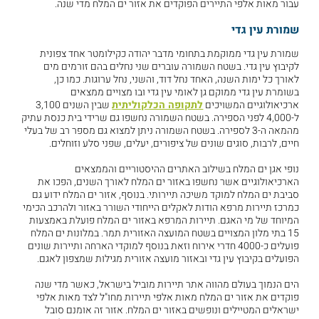
עבור מאות אלפי התיירים הפוקדים את אזור ים המלח מדי שנה.
שמורת עין גדי
שמורת עין גדי ממוקמת בתחומי מדבר יהודה כקילומטר אחד צפונית
לקיבוץ עין גדי. בשטח השמורה עוברים שני נחלים בהם זורמים מים
לאורך כל ימות השנה, האחד נחל דוד, והשני, נחל ערוגות. כמו כן,
בשומרת עין גדי ממוקם גן לאומי עין גדי ובו מצויים ממצאים
ארכיאולוגיים המשויכים
לתקופה הכלקוליתית
שבין השנים 3,100
ל-4,000 לפני הספירה. בשטח השמורה נחשפו גם שרידי בית כנסת עתיק
מהמאה ה-3 לספירה. בשטח השמורה ניתן למצוא גם מספר רב של בעלי
חיים, לרבות, סוגים שונים של ציפורים, יעלים, שפני סלע וזוחלים.
נופי אגן ים המלח בשילוב האתרים ההיסטוריים והממצאים
הארכיאולוגיים אשר נחשפו באזור ים המלח לאורך השנים, הפכו את
סביבת ים המלח למוקד משיכה תיירותי. בנוסף, אזור ים המלח ידוע גם
כמרכז תיירות מרפא הודות לאקלים הייחודי השורר באזור ולהרכב הכימי
המיוחד של מי האגם. תיירות המרפא באזור ים המלח פועלת באמצעות
15 בתי מלון המצויים בשטח המועצה האזורית תמר. במלונות ים המלח
פועלים כ-4000 חדרי אירוח וזאת בנוסף למוקדי הארחה ותיירות שונים
הפועלים בקיבוץ עין גדי ובאזור מועצה אזורית מגילות שמצפון לאגם.
הים הנמוך בעולם מהווה אתר תיירות מוביל בישראל, כאשר מדי שנה
פוקדים את אזור ים המלח מאות אלפי תיירות מחו"ל לצד מאות אלפי
ישראלים המטיילים ונופשים באזור ים המלח. אזור זה אומנם סובל