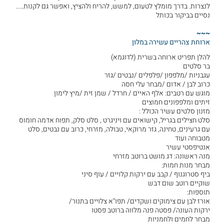
לנצרות. בדרך מומלץ לטעום, למשש, להריח ולהציץ, ואפשר גם לקנות…..
נסיים בביקור בכותל
~~~
ארוחת צהריים עשירה במלון
להלן תפריט ארוחה בשרית (לדוגמא)
בר סלטים
עגבניות /מלפפון /פלפלים /נבטים /גזר
כרוב לבן / אדום /מבחר עלי חסה
מוגש עם רטבים: אלף האיים / חרדל / שמן זית /מיץ לימון
זיתים ומלפפונים חמוצים
מזנון סלטים עשיר הכולל :
סלט חצילים בגריל, קישואים עם ויניגרט , סלט סלק, תפוח אדמה חומוס
עם גרעינים, טחינה, גזר מרוקאי, טבולה, מזרחי, כרוב עם נבטים, סלט
מטבוחה ועוד
אנטיפסטי עשיר
מנה ראשונה: דג מושט ברוטב מזרחי
מבחר מנות חמות:
ביף סטרוגנוף / קבב עם ירקות קלויים / עוף סיני
שוקיים רוטב שום דבש
תוספות:
אורז לבן עם צימוקים ושקדים/ תפו"א צלויים בתנור/
ירקות העונה/ פסטה פנה מלווה ברוטב פסטו
מבחר לחמים ולחמניות