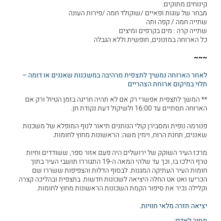
קינוחים מתוקים:
מבחר של עוגות ופאיים /שוקולד חמה /פירות העונה
שתייה חמה / קפה ותה
שתייה קרה : מים בקרפים ומיצים
כל הארוחה במזנונים, חופשית וללא הגבלה
~~~
לאחר הארוחה נמשיך לתצפית מרהיבה במשכנות שאננים או דומה –
תלוי במיקום ארוחת הצהריים
** המשך לתצפית אפשרי רק אם לא תהיה חריגה בזמן הטיול ורק אם
הארוחה תסתיים עד 16:00 ולשיקול דעת נקודת חן.
פנורמה נופית ומסבירן קולי הנותנים תיאור לנוף המופלא של משכנות
שאננים, תחנת הרוח, וימין משה: הראשונות מחוץ לחומות.
מרכז העיר השוקק של ירושלים היה פעם אזור ספר, ששודדים וחיות
טרף הילכו בו, וכך עד שלהי המאה ה-19 התגוררו תושבי העיר בתוך
חומות העיר העתיקה המגנות. לבסוף הדלות והצפיפות ששררו שם
הכריעו ואט אט החלה היציאה לשכונות חדשות. בתצפית ובהליכה קצרה
וקלילה נכיר את סיפור הקמת השכונות הראשונות מחוץ לחומות.
יציאה חזרה מלאי חוויות.
מחיר לאדם: