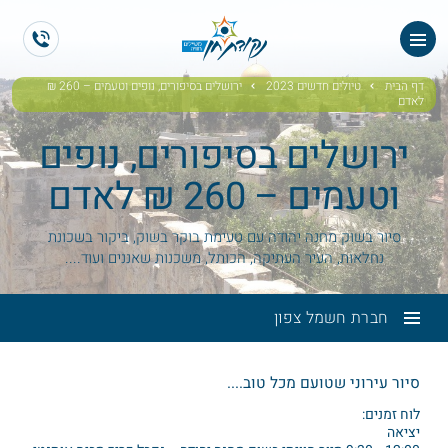
ES
EN
דף הבית
טיולים חדשים 2023
ירושלים בסיפורים, נופים וטעמים – 260 ₪
לאדם
ירושלים בסיפורים, נופים
וטעמים – 260 ₪ לאדם
סיור בשוק מחנה יהודה עם טעימת בוקר בשוק, ביקור בשכונת
נחלאות, העיר העתיקה, הכותל, משכנות שאננים ועוד....
חברת חשמל צפון
סיור עירוני שטועם מכל טוב....
לוח זמנים:
יציאה