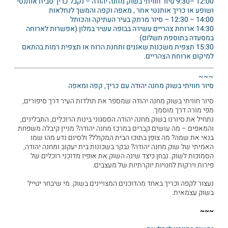
12:00 –9:30 סיור חוויתי בשוק מחנה יהודה – נקבל כריך סביח אותנטי
ושופע או כריך אותנטי אחר , מאפה וקפה והמשך לנחלאות
14:00 – 12:30 – סיור מרתק בעיר העתיקה והכותל
14:30 ארוחת צהריים עשירה בבופה עשיר במלון (אפשרות לארוחה
במסעדה בתוספת תשלום)
15:30 תצפית משכנות שאננים ותחנת הרוח או תצפית רמות בהתאם
למיקום ארוחת הצהריים.
~~~
סיור חוויתי בשוק מחנה יהודה עם כריך, קפה ומאפה
סיור חוויתי בשוק מחנה יהודה שמספר את תולדות העיר דרך סיפורים,
מפי מורה דרך מוסמך.
נתחיל את סיורנו בשוק מחנה יהודה הססגוני בינות הרוכלים, התבלינים,
והמאפים – מה עושים קברים במרכז מחנה יהודה? מניין קיבלה משפחת
בנאי את שמה? מה צופן בתוכו הבית המקולל? ולסיום נדע מהו שמו
האמיתי של שוק מחנה יהודה? נבקר בשכונות בית יעקוב ומחנה יהודה,
הסמוכות לשוק. נבחן כיצד שינה השוק את אופיו מדוכני רוכלים של
פירות וירקות לחנויות יוקרתיות של מעצבים.
נעצור לקפה וכריך באחד מהדוכנים המצויינים בשוק. מי שיבחר יטייל
בשוק עצמאית.
~~~