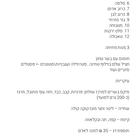
6. סלסה
7. כרוב אדום
8. כרוב לבן
9. גזר מזרחי
10. מטבוחה
11. סלט ירקות
12. טאבולה
3 מנות פתיחה
חומוס עם בשר טחון
חציל שלם בזילוף טחינה , פטרוזילה ועגבניות\מטוגנים -= פסטלים
סיגרים ועוד
עיקריות:
מיקס בשרים למרכז שולחן: פרגיות, קבב, כבד, חזה עוף מתובל, מרגז
(כ-200 גרם לסועד)
שתייה – ליטר וחצי מוגז קוקה קולה
קינוח – קפה, תה ובקלאווה
תוספת דג – 35 ₪ למנה לאדם