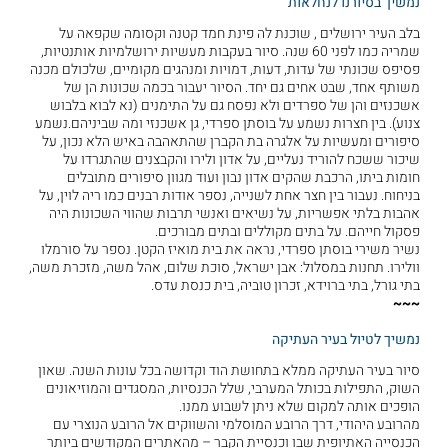
נמשיך בסיורנו לנחלאות
בלב העיר ירושלים , שוכנת לה פינת חמד קטנה וקסומה שקפאה על
שמריה כמו לפני 60 שנה. סיור בעקבות מעשיות ירושלמיות אותנטיות,
פסיפס שכונתי של עדות, דעות, דמויות ומנהגים מקומיים, שלכולם מכנה
משותף אחד, שבט אחים גם יחד. הסיור יעבור בכמה שכונות הן של
אשכנזים והן של ספרדים ולא נפסח גם על התימנים (נא לבוא בלבוש
צנוע). בין חצרות נשמע על בוסתן ספרדי, גן אשכנזי ומה שביניהם.נשמע
סיפורים ומעשיות על אלגרה בת הקברן שהתאהבה באיש הלא נכון, על
שיכור ששכח להוריד נעליים, על אדון ולירו והקבצנים שהתגרדו על
חומות ביתו, הרכבת שהקים אדון נבון ועוד מגוון סיפורים מתובלים
בניחוח. נעבור בין חצר אחת לשנייה, נספר אודות רבנים כמו ריה לוין, על
אהבות בלתי אפשריות, על נשיאים ואנשי תרבות שהווי השכונות היה
פסקול חייהם. על בתים מקוללים ובתים מבורכים.
נשיר משירי בוסתן ספרדי, נראה את בית מואיז הקטן. נספר על סורמלו
וולירו. תחנות במסלול: אבן ישראל, סוכת שלום, אהל משה, מזכרת משה,
בתי גורל, בתי ברוידא, זכרון טוביה, בית כנסת עדס.
~~~
נמשיך לטיול בעיר העתיקה
סיור בעיר העתיקה ממלא בתחושת הוד וקדושה בכל עונות השנה. שאון
השוק, התפילות בכותל המערבי, שלל הכנסיות, המסגדים והמוזיאונים
הופכים אותה למקום שלא ניתן לשבוע ממנו.
מהרובע היהודי, דרך הרובע המוסלמי והשווקים אל הרובע הנוצרי עם
הכנסייה האתיופית שבו וכנסיית הקבר – מהאתרים המקודשים ביותר