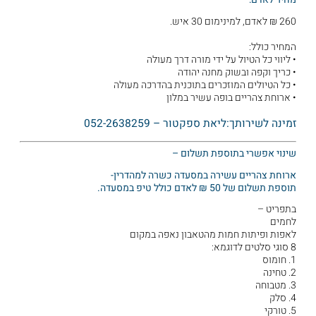
260 ₪ לאדם, למינימום 30 איש.
המחיר כולל:
• ליווי כל הטיול על ידי מורה דרך מעולה
• כריך וקפה ובשוק מחנה יהודה
• כל הטיולים המוזכרים בתוכנית בהדרכה מעולה
• ארוחת צהריים בופה עשיר במלון
זמינה לשירותך:ליאת ספקטור – 052-2638259
שינוי אפשרי בתוספת תשלום –
ארוחת צהריים עשירה במסעדה כשרה למהדרין-
תוספת תשלום של 50 ₪ לאדם כולל טיפ במסעדה.
בתפריט –
לחמים
לאפות ופיתות חמות מהטאבון נאפה במקום
8 סוגי סלטים לדוגמא:
1. חומוס
2. טחינה
3. מטבוחה
4. סלק
5. טורקי