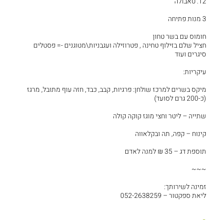
12. טאבולה
3 מנות פתיחה
חומוס עם בשר טחון
חציל שלם בזילוף טחינה , פטרוזילה ועגבניות\מטוגנים -= פסטלים
סיגרים ועוד
עיקריות:
מיקס בשרים למרכז שולחן: פרגיות, קבב, כבד, חזה עוף מתובל, מרגז
(כ-200 גרם לסועד)
שתייה – ליטר וחצי מוגז קוקה קולה
קינוח – קפה, תה ובקלאווה
תוספת דג – 35 ₪ למנה לאדם
~~~
זמינה לשירותך:
ליאת ספקטור – 052-2638259