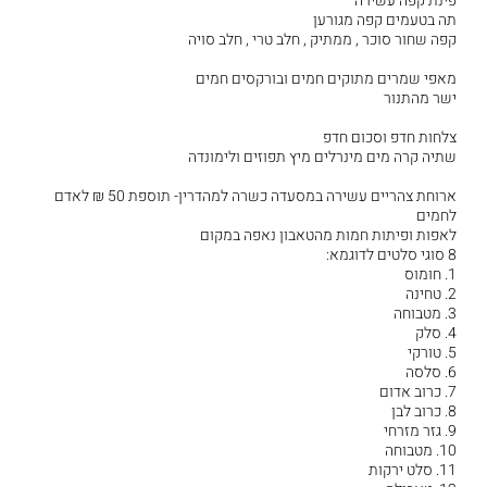
פינת קפה עשירה
תה בטעמים קפה מגורען
קפה שחור סוכר , ממתיק , חלב טרי , חלב סויה
מאפי שמרים מתוקים חמים ובורקסים חמים
ישר מהתנור
צלחות חדפ וסכום חדפ
שתיה קרה מים מינרלים מיץ תפוזים ולימונדה
ארוחת צהריים עשירה במסעדה כשרה למהדרין- תוספת 50 ₪ לאדם
לחמים
לאפות ופיתות חמות מהטאבון נאפה במקום
8 סוגי סלטים לדוגמא:
1. חומוס
2. טחינה
3. מטבוחה
4. סלק
5. טורקי
6. סלסה
7. כרוב אדום
8. כרוב לבן
9. גזר מזרחי
10. מטבוחה
11. סלט ירקות