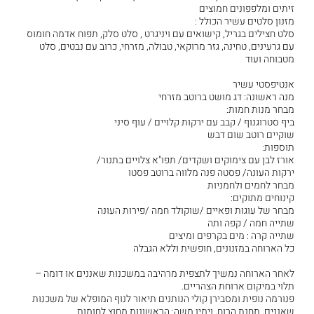
זיתים ומלפפונים חמוצים
מזנון סלטים עשיר הכולל :
סלט חצילים בגריל, קישואים עם ויניגרט , סלט סלק, תפוח אדמה חומוס
עם גרעינים, טחינה, גזר מרוקאי, טבולה, מזרחי, כרוב עם נבטים, סלט
מטבוחה ועוד
אנטיפסטי עשיר
מנה ראשונה: דג מושט ברוטב מזרחי
מבחר מנות חמות:
ביף סטרוגנוף / קבב עם ירקות קלויים / עוף סיני
שוקיים רוטב שום דבש
תוספות:
אורז לבן עם צימוקים ושקדים/ תפו"א צלויים בתנור/
ירקות העונה/ פסטה פנה מלווה ברוטב פסטו
מבחר לחמים ולחמניות
קינוחים מתוקים:
מבחר של עוגות ופאיים /שוקולד חמה /פירות העונה
שתייה חמה / קפה ותה
שתייה קרה : מים בקרפים ומיצים
כל הארוחה במזנונים, חופשית וללא הגבלה
לאחר הארוחה נמשיך לתצפית מרהיבה במשכנות שאננים או דומה –
תלוי במיקום ארוחת הצהריים.
פנורמה נופית ומסבירן קולי הנותנים תיאור לנוף המופלא של משכנות
שאננים, תחנת הרוח, וימין משה: הראשונות מחוץ לחומות.