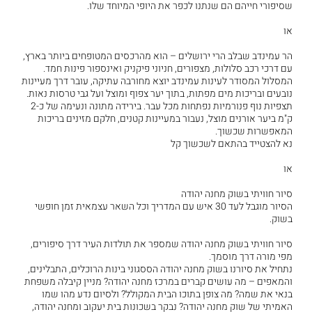
שסיפורי חייהם הם שנתנו לכפר את היופי המיוחד שלו.
או
הר עמינדב שבלב הרי ירושלים – הוא מהרכסים המטופחים ביותר בארץ,
עם דרכי רכב סלולות, מצפורים, חניוני פיקניק ואינספור פינות חמד.
המסלול המסודר לעינות עמינדב יוצא מחורבה עתיקה, עובר דרך מעיינות
נובעים ובריכות מים מפתות, בתוך יער צפוף ומוצל ועל גבי טרסות נאות.
תצפיות נוף פנורמיות נפתחות מכל עבר. בירידה מתונה ונעימה של כ-2
ק"מ ביער אורנים מוצל, נעבור במעיינות קטנים, חלקם מזינים בריכות
המאפשרות שכשוך.
נא להצטייד בהתאם לשכשוך קל
או
סיור חוויתי בשוק מחנה יהודה
הסיור מוגבל לעד 30 איש עם המדריך וכל השאר עצמאית זמן חופשי
בשוק.
סיור חוויתי בשוק מחנה יהודה שמספר את תולדות העיר דרך סיפורים,
מפי מורה דרך מוסמך.
נתחיל את סיורנו בשוק מחנה יהודה הססגוני בינות הרוכלים, התבלינים,
והמאפים – מה עושים קברים במרכז מחנה יהודה? מניין קיבלה משפחת
בנאי את שמה? מה צופן בתוכו הבית המקולל? ולסיום נדע מהו שמו
האמיתי של שוק מחנה יהודה? נבקר בשכונות בית יעקוב ומחנה יהודה,