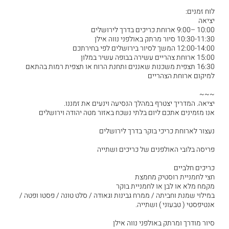
לוח זמנים:
יציאה
10:00 –9:00 ארוחת כריכים בדרך לירושלים
10:30-11:30 סיור מרתק באולפני נווה אילן
12:00-14:00 המשך לסיור בירושלים לפי בחירתכם
15:00 ארוחת צהריים עשירה בבופה עשיר במלון
16:30 תצפית משכנות שאננים ותחנת הרוח או תצפית רמות בהתאם
למיקום ארוחת הצהריים
~~~
יציאה. המדריך יצטרף במהלך הנסיעה וינעים את זמננו.
אנו מזמינים אתכם ליום בלתי נשכח באזור מטה יהודה וירושלים
נעצור לארוחת כריכי בוקר בדרך לירושלים
פריסה בלובי האולפנים של כריכים ושתייה
כריכים חלביים
חצי לחמניית רוסטיק מחמצת
מקמח מלא או לבן או לחמניית בוקר
במילוי שמנת וחביתה / ממרח גבינות וגאודה / סלט טונה / פסטו ופטה /
אנטיפסטי ( טבעוני ) ושתייה.
סיור מודרך ומרתק באולפני נווה אילן