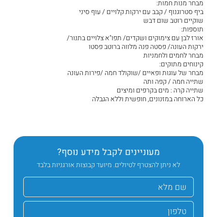
מבחר מנות חמות:
ביף סטרוגנוף / קבב עם ירקות קלויים / עוף סיני
שוקיים רוטב שום דבש
תוספות:
אורז לבן עם צימוקים ושקדים/ תפו"א צלויים בתנור/
ירקות העונה/ פסטה פנה מלווה ברוטב פסטו
מבחר לחמים ולחמניות
קינוחים מתוקים:
מבחר של עוגות ופאיים /שוקולד חמה /פירות העונה
שתייה חמה / קפה ותה
שתייה קרה : מים בקרפים ומיצים
כל הארוחה במזנונים, חופשית וללא הגבלה
מעוניינים לקבל מידע נוסף?
לא ניתן להצטרף לטיולים. מיועד קבוצות אורגניות בלבד