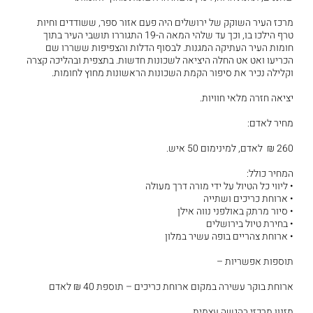
מרכז העיר השוקק של ירושלים היה פעם אזור ספר, ששודדים וחיות
טרף הילכו בו, וכך עד שלהי המאה ה-19 התגוררו תושבי העיר בתוך
חומות העיר העתיקה המגנות. לבסוף הדלות והצפיפות ששררו שם
הכריעו ואט אט החלה היציאה לשכונות חדשות. בתצפית ובהליכה קצרה
וקלילה נכיר את סיפור הקמת השכונות הראשונות מחוץ לחומות.
יציאה חזרה מלאי חוויות.
מחיר לאדם:
260 ₪ לאדם, למינימום 50 איש.
המחיר כולל:
• ליווי כל הטיול על ידי מורה דרך מעולה
• ארוחת כריכים ושתייה
• סיור מרתק באולפני נווה אילן
• בחירת טיול בירושלים
• ארוחת צהריים בופה עשיר במלון
תוספות אפשריות –
ארוחת בוקר עשירה במקום ארוחת כריכים – תוספת 40 ₪ לאדם
מזנון מרכזי בהגשה עצמית