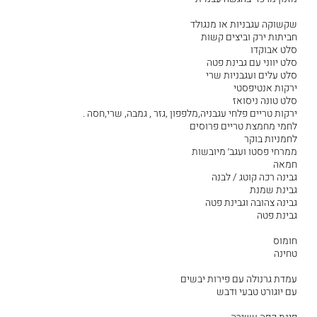
שקשוקה עגבניות או מנגולד
חביתות ירק וביצים קשות
סלט אבוקדו
סלט יווני עם גבינת פטה
סלט עלים ועגבניות שרי
ירקות אנטיפסטי
סלט טונה ניסואז
ירקות טריים פלחי עגבניה,מלפפון ,גזר , גמבה, שרי,חסה .
לחמי מחמצת טריים פרוסים
לחמניות בוקר
ממרחי פסטו ועגב׳ מיובשות
חמאה
גבינה רכה קוטג / לבנה
גבינת שמנת
גבינה צהובה וגבינת פטה
גבינת פטה
חומוס
טחינה
עמדת גרנולה עם פירות יבשים
עם יוגורט טבעי ודבש