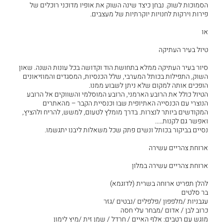
הסמוכות לשוק. נבחן כיצד שינה השוק את אופיו מדוכני רוכלים של
פירות וירקות לחנויות יוקרתיות של מעצבים.
או
טיול בעיר העתיקה
סיור בעיר העתיקה ממלא בתחושת הוד וקדושה בכל עונות השנה. שאון
השוק, התפילות בכותל המערבי, שלל הכנסיות, המסגדים והמוזיאונים
הופכים אותה למקום שלא ניתן לשבוע ממנו.
הטיול כולל את הרובע הארמני, הרובע המוסלמי והשווקים אל הרובע
הנוצרי עם הכנסייה האתיופית שבו וכנסיית הקבר – מהאתרים
המקודשים ביותר לנצרות. בדרך מומלץ לטעום, למשש, להריח ולהציץ,
ואפשר גם לקנות…..
נסיים בביקור בכותל ונשים פתק שכל משאלות ליבנו יתגשמו.
ארוחת צהריים עשירה
ארוחת צהריים עשירה במלון
להלן תפריט ארוחה בשרית (לדוגמא)
בר סלטים
עגבניות /מלפפון /פלפלים /נבטים /גזר
כרוב לבן / אדום /מבחר עלי חסה
מוגש עם רטבים: אלף האיים / חרדל / שמן זית /מיץ לימון