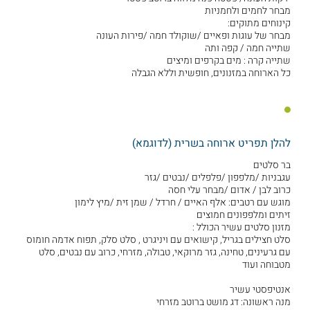
מבחר לחמים ולחמניות
קינוחים מתוקים:
מבחר של עוגות ופאיים /שוקולד חמה /פירות העונה
שתייה חמה / קפה ותה
שתייה קרה : מים בקרפים ומיצים
כל הארוחה במזנונים, חופשית וללא הגבלה
להלן תפריט ארוחה בשרית (לדוגמא)
בר סלטים
עגבניות /מלפפון /פלפלים /נבטים /גזר
כרוב לבן / אדום /מבחר עלי חסה
מוגש עם רטבים: אלף האיים / חרדל / שמן זית /מיץ לימון
זיתים ומלפפונים חמוצים
מזנון סלטים עשיר הכולל :
סלט חצילים בגריל, קישואים עם ויניגרט , סלט סלק, תפוח אדמה חומוס
עם גרעינים, טחינה, גזר מרוקאי, טבולה, מזרחי, כרוב עם נבטים, סלט
מטבוחה ועוד
אנטיפסטי עשיר
מנה ראשונה: דג מושט ברוטב מזרחי