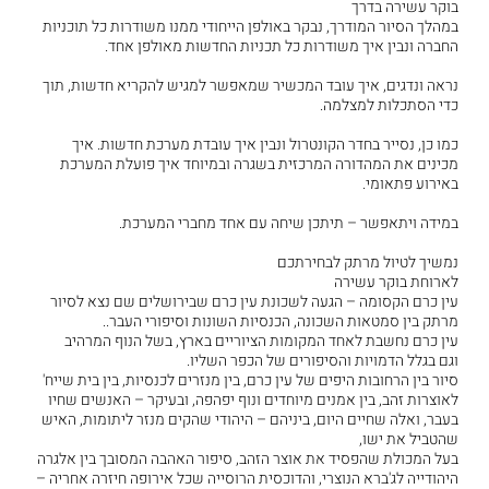
בוקר עשירה בדרך
במהלך הסיור המודרך, נבקר באולפן הייחודי ממנו משודרות כל תוכניות
החברה ונבין איך משודרות כל תכניות החדשות מאולפן אחד.
נראה ונדגים, איך עובד המכשיר שמאפשר למגיש להקריא חדשות, תוך
כדי הסתכלות למצלמה.
כמו כן, נסייר בחדר הקונטרול ונבין איך עובדת מערכת חדשות. איך
מכינים את המהדורה המרכזית בשגרה ובמיוחד איך פועלת המערכת
באירוע פתאומי.
במידה ויתאפשר – תיתכן שיחה עם אחד מחברי המערכת.
נמשיך לטיול מרתק לבחירתכם
לארוחת בוקר עשירה
עין כרם הקסומה – הגעה לשכונת עין כרם שבירושלים שם נצא לסיור
מרתק בין סמטאות השכונה, הכנסיות השונות וסיפורי העבר..
עין כרם נחשבת לאחד המקומות הציוריים בארץ, בשל הנוף המרהיב
וגם בגלל הדמויות והסיפורים של הכפר השליו.
סיור בין הרחובות היפים של עין כרם, בין מנזרים לכנסיות, בין בית שייח'
לאוצרות זהב, בין אמנים מיוחדים ונוף יפהפה, ובעיקר – האנשים שחיו
בעבר, ואלה שחיים היום, ביניהם – היהודי שהקים מנזר ליתומות, האיש
שהטביל את ישו,
בעל המכולת שהפסיד את אוצר הזהב, סיפור האהבה המסובך בין אלגרה
היהודייה לג'ברא הנוצרי, והדוכסית הרוסייה שכל אירופה חיזרה אחריה –