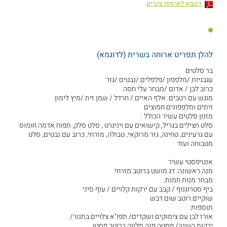
דוגמא לארוחת צהרים
להלן תפריט ארוחה בשרית (לדוגמא)
בר סלטים
עגבניות /מלפפון /פלפלים /נבטים /גזר
כרוב לבן / אדום /מבחר עלי חסה
מוגש עם רטבים: אלף האיים / חרדל / שמן זית /מיץ לימון
זיתים ומלפפונים חמוצים
מזנון סלטים עשיר הכולל :
סלט חצילים בגריל, קישואים עם ויניגרט , סלט סלק, תפוח אדמה חומוס
עם גרעינים, טחינה, גזר מרוקאי, טבולה, מזרחי, כרוב עם נבטים, סלט
מטבוחה ועוד
אנטיפסטי עשיר
מנה ראשונה: דג מושט ברוטב מזרחי
מבחר מנות חמות:
ביף סטרוגנוף / קבב עם ירקות קלויים / עוף סיני
שוקיים רוטב שום דבש
תוספות:
אורז לבן עם צימוקים ושקדים/ תפו"א צלויים בתנור/
ירקות העונה/ פסטה פנה מלווה ברוטב פסטו