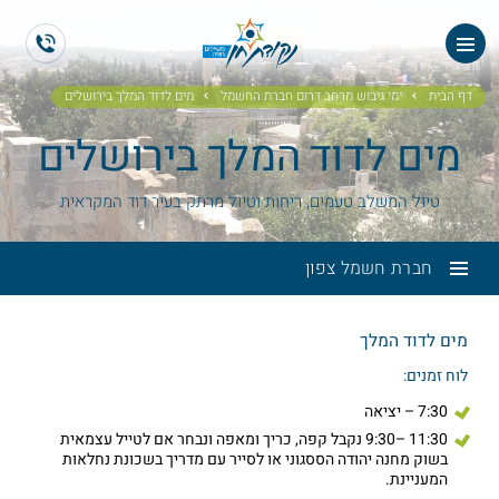
ES
EN
דף הבית
ימי גיבוש מרחב דרום חברת החשמל
מים לדוד המלך בירושלים
מים לדוד המלך בירושלים
טיול המשלב טעמים, ריחות וטיול מרתק בעיר דוד המקראית
חברת חשמל צפון
מים לדוד המלך
לוח זמנים:
7:30 – יציאה
11:30 –9:30 נקבל קפה, כריך ומאפה ונבחר אם לטייל עצמאית
בשוק מחנה יהודה הססגוני או לסייר עם מדריך בשכונת נחלאות
המעניינת.