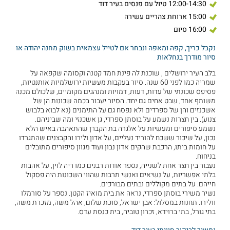
12:00-14:30 טיול עם פנסים בעיר דוד
15:00 ארוחת צהריים עשירה
16:00 סיום
נקבל כריך, קפה ומאפה ונבחר אם לטייל עצמאית בשוק מחנה יהודה או
סיור מודרך בנחלאות
בלב העיר ירושלים , שוכנת לה פינת חמד קטנה וקסומה שקפאה על
שמריה כמו לפני 60 שנה. סיור בעקבות מעשיות ירושלמיות אותנטיות,
פסיפס שכונתי של עדות, דעות, דמויות ומנהגים מקומיים, שלכולם מכנה
משותף אחד, שבט אחים גם יחד. הסיור יעבור בכמה שכונות הן של
אשכנזים והן של ספרדים ולא נפסח גם על התימנים (נא לבוא בלבוש
צנוע). בין חצרות נשמע על בוסתן ספרדי, גן אשכנזי ומה שביניהם.
נשמע סיפורים ומעשיות על אלגרה בת הקברן שהתאהבה באיש הלא
נכון, על שיכור ששכח להוריד נעליים, על אדון ולירו והקבצנים שהתגרדו
על חומות ביתו, הרכבת שהקים אדון נבון ועוד מגוון סיפורים מתובלים
בניחוח.
נעבור בין חצר אחת לשנייה, נספר אודות רבנים כמו ריה לוין, על אהבות
בלתי אפשריות, על נשיאים ואנשי תרבות שהווי השכונות היה פסקול
חייהם. על בתים מקוללים ובתים מבורכים.
נשיר משירי בוסתן ספרדי, נראה את בית מואיז הקטן. נספר על סורמלו
וולירו. תחנות במסלול: אבן ישראל, סוכת שלום, אהל משה, מזכרת משה,
בתי גורל, בתי ברוידא, זכרון טוביה, בית כנסת עדס.