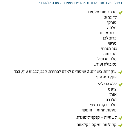
בשלב זה נסעד ארוחת צהריים עשירה כשרה למהדרין
מבחר סוגי סלטים
לדוגמא:
טורקי
סלסה
כרוב אדום
כרוב לבן
טרשי
גזר מזרחי
מטבוחה
סלק מבושל
טאבולה ועוד..
עיקריות: בשרים: 2 שיפודים לאדם לבחירה: קבב, לבבות עוף, כבד
עוף, חזה עוף
ללא הגבלה:
ציפס
אורז
מג'דרה
סלט ירקות קצוץ
פיתות חמות – חופשי
לשתייה – קנקני לימונדה.
קפה/תה ומיקס בקלאווה.