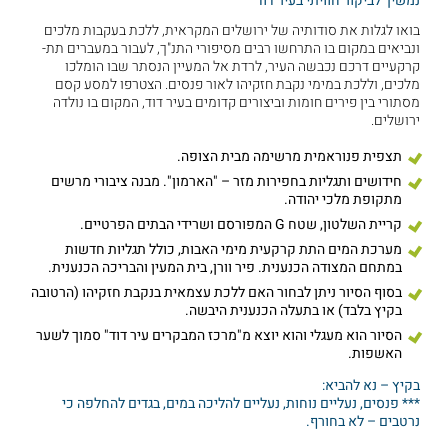
נמשיך לביקור חוויתי בעיר דוד
בואו לגלות את סודותיה של ירושלים המקראית, ללכת בעקבות מלכים
ונביאים במקום בו התרחשו רבים מסיפורי התנ"ך, לעבור במעברים תת-
קרקעיים דרכם נכבשה העיר, לרדת אל המעיין הנסתר שבו הומלכו
מלכים, וללכת במימי נקבת חזקיהו לאור פנסים. הצטרפו למסע קסם
מסתורי בין פירים חומות וביצורים קדומים בעיר דוד, המקום בו נולדה
ירושלים.
תצפית פנוראמית מרשימה מבית הצופה.
חידושים ותגליות בחפירות מזר – "הארמון". מבנה ציבורי מרשים
מתקופת מלכי יהודה.
קריית השלטון, שטח G המפורסם ושרידי הבתים הפרטיים.
מערכת המים התת קרקעית מימי האבות, כולל תגליות חדשות
במתחם המצודה הכנענית. פיר וורן, בית המעין והבריכה הכנענית.
בסוף הסיור ניתן לבחור האם ללכת עצמאית בנקבת חזקיהו (הרטובה
בקיץ בלבד) או בתעלה הכנענית היבשה.
הסיור הוא מעגלי והוא יוצא מ"מרכז המבקרים עיר דוד" סמוך לשער
האשפות.
בקיץ – נא להביא:
*** פנסים, נעליים נוחות, נעליים להליכה במים, בגדים להחלפה כי
נרטבים – לא בחורף.