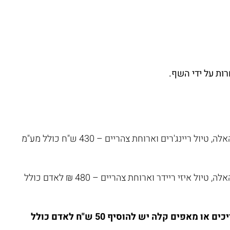
רות על ידי השף.
עם כריכים, ביקור במבשלת בירה או קפה או יקב עמק האלה, טיול ריינג'רים וארוחת צהריים – 430 ש"ח כולל מע"מ
עם כריכים, ביקור במבשלת בירה או קפה או יקב עמק האלה, טיול איזי ריידר וארוחת צהריים – 480 ₪ לאדם כולל
עם פיקניק ארוחת בוקר במחלבה במקום ארוחת כריכים או מאפים קלה יש להוסיף 50 ש"ח לאדם כולל