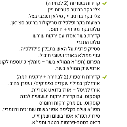
קדירות בשריות (2 לבחירה)
צלי בקר ברוטב פטריות ויין.
צלי בקר ברוטב יין, סילאן ושבבי בצל.
רצועות בקר ופלפלים טריקולור ברוטב סצ'ואן.
גולש בקר מזרחי + חומוס.
קדירת בשר אסדו עם ירקות שורש
גולש הונגרי
סטייק פרגית על האש בתבלין פילדלפיה.
עוף ממולא באורז ועשבי תיבול.
מפרום (תפו"א ממולא בשר – מומלץ כתוספת לקוס
ארטישוק ממולא בשר.
קדירות תוספות (2 לבחירה + ירקנית חמה)
אורז לבן במילוי שקדים וצימוקים/ זעפרן צהוב.
אורז למיסל – אורז בדואט אטריות.
קוסקוס. עם קדירת ירקות ושעועית לבנה
קוסקוס, עם מרק ירקות וחומוס
תפו"א שלם בקליפה אפוי בשום שמן זית ורוזמרין.
סירות תפו"א אפוי בשום ושמן זית.
דואט בטטה-פרוסות בטטה ותפו"א.