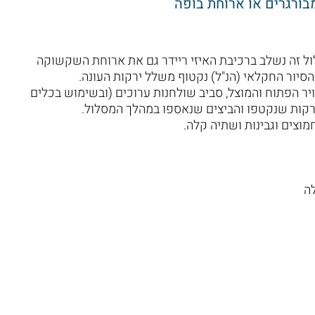
ורגרים או ארוחת בופה
וקה הייחודי שלנו, Farm to Table, במסלול זה נשלב ברכיבת האיזי ריידר גם את ארוחת השקשוקה
הסיור החקלאי (הנ"ל) נקטוף משלל ירקות העונה.
יר הפתוח והמוצל, סביב שולחנות ערוכים (ובשימוש בכלים
ירקות שנקטפו והביצים שנאספו במהלך המסלול.
מוצים וגבינות ושתיה קלה.
לה