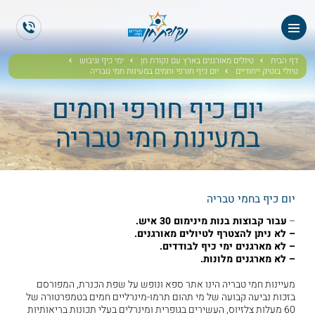
ראשי
ES
EN
אודותנו
דף הבית
טיולים מאורגנים בארץ עם נקודת חן
ימי כיף וגיבוש
טיולי בוטיק ייחודיים
יום כיף חורפי וחמים במעינות חמי טבריה
טיולי תיירים
יום כיף חורפי וחמים
במעינות חמי טבריה
הטיולים שלנו
גלריית תמונות
יום כיף בחמי טבריה
גלריית וידאו
–
עבור קבוצות בנות מינימום 30 איש.
– לא ניתן להצטרף לטיולים מאורגנים.
ממליצים
– לא מארגנים ימי כיף לבודדים.
– לא מארגנים מלונות.
צור קשר
מעיינות חמי טבריה הינו אתר ספא ונופש על שפת הכנרת, המפורסם
בזכות נביעה קבועה של מי תהום תרמו-מינרליים חמים בטמפרטורה של
60 מעלות צלזיוס, העשירים בגופרית ומינרלים בעלי תכונות בריאותיות