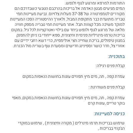
התורמות למרפא ומרגוע לגוף ולנפש.
המים מגיעים מבטן האדמה אל בריכות בהרכבם הטבעי כשבדרכם הם
מקוררים לטמפרטורה של 37-38 מעלות צלזיוס. נביעת מעיינות חמי
טבריה מתועדת כבר מתקופת המבול, ולאורך ההיסטוריה הפכו המעיינות
למוקד משיכה מכל קצוות תבל. אתר מעיינות חמי טבריה מספק חוויה
מלאה של מרוגע לגוף ולנפש ביחד עם בילוי ואטרקציות לכל גיל. במקום
בריכות טרמו-מינרליות פנימית וחיצונית, ספא ייחודי בו ניתן להתפנק
במגוון טיפולים, בריכת שחייה חצי אולימפית, כרי דשא רחבי ידיים עם
אזורי צל, חדר כושר וספינינג חדישים ומסעדת שף בשרית מול הכנרת.
בתוכנית:
קבלת פנים רגילה:
עמדת קפה , תה, מים מיץ תפוזים עוגות בחושות הנאפות במקום
קבלת פנים משודרגת :
עמדת קפה , תה, מים מיץ תפוזים עוגות בחושות הנאפות במקום, מאפי
בוקר טריים ,עוגות קרם
כניסה למעיינות:
שימוש בבריכות תרמו מינרלים ( מקורה וחיצונית ) , שימוש במוקדי
הג'קוזי בבריכות ,