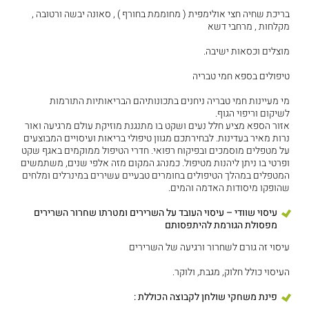
בריכת שחיה חצי אולימפית ( מחוממת בחורף ) , סאונה יבשה ורטובה ,
מקלחות , מרחבי דשא
מוצלים וכסאות ישיבה.
טיפולים בספא חמי טבריה
מי מעיינות חמי טבריה ניחנים בתכונותיהם הבריאותיות התורמות
לשיקום וריפוי הגוף.
אזור הספא מציע חלל נעים ושקט בו מתנגנת מוזיקת עולם מרגיעה ואור
נרות מאיר בעדינות. לבחירתכם מגוון טיפולי בריאות ועיסויים המבוצעים
על מטפלים מוסמכים ובפיקוח רפואי. חדרי הטיפול ממוקמים באגף שקט
ופרטי בו ניתן ליהנות מטיפול. כמנהג המקום מזה אלפי שנים, משתמשים
המטפלים במהלך הטיפולים בחומרים טבעיים עשירים במינרלים ומלחים
שהופקו מיסודות האדמה והמים.
עיסוי שוודי – עיסוי העובד על השרירים ומטרתו שחרור השרירים
מפסולת הגורמת להיתפסותם
עיסוי זה גורם לשחרור ורגיעה של השרירים
העיסוי כולל חלוק, מגבת, ולוקר.
פינת משחקי שולחן לקבוצה הכוללת :