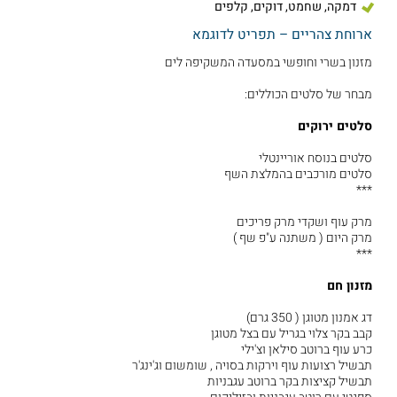
דמקה, שחמט, דוקים, קלפים
ארוחת צהריים – תפריט לדוגמא
מזנון בשרי וחופשי במסעדה המשקיפה לים
מבחר של סלטים הכוללים:
סלטים ירוקים
סלטים בנוסח אוריינטלי
סלטים מורכבים בהמלצת השף
***
מרק עוף ושקדי מרק פריכים
מרק היום ( משתנה ע"פ שף )
***
מזנון חם
דג אמנון מטוגן ( 350 גרם)
קבב בקר צלוי בגריל עם בצל מטוגן
כרע עוף ברוטב סילאן וצ'ילי
תבשיל רצועות עוף וירקות בסויה , שומשום וג'ינג'ר
תבשיל קציצות בקר ברוטב עגבניות