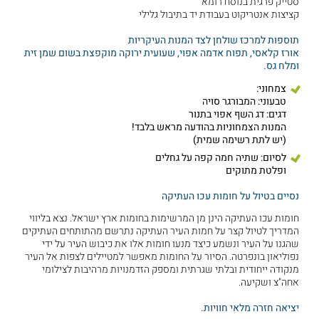
סטייק פרגית בנוסח רומא
קציצות אנטריקוט בעבודת יד בתיבול גלילי
תוספות למרכז שולחן לצד המנות העיקריות
אורז קלאסי, תפוח אדמה אפוי, שעועית ירוקה מוקפצת בשום שמן זית
ומלח גס.
צמחוני:
טבעוני: המבורגר סויה
דגים: דג השף אפוי בתנור
המנות הצמחוניות בהודעה מראש בלבד!
(יש לתת רשימה שמית)
לסיום: שתיה חמה קפה על גחלים
ופלטת מתוקים
נסיים בטיול על חומות עכו העתיקה
חומות עכו העתיקה הינן מן המרשימות בחומות ארץ ישראל. נצא בליווי
המדריך לטיול קצר על חמות העיר העתיקה נתרשם מהתותחים העתיקים
שהגנו על העיר ונשמע כיצד מנעו חומות אלו את כיבוש העיר על ידי
נפוליאון בונפרטה. הסיור על החומות מאפשר למטיילים לצפות אל העיר
מנקודה ייחודית ובלתי שגרתית ומספק הזדמנויות מרהיבות לצילומי
אחה"צ ושקיעה.
יציאה חזרה מלאי חוויות.