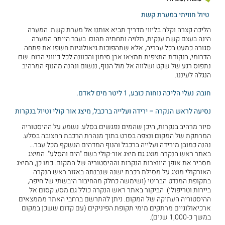
טיול חוויתי במערת קשת
הליכה קצרה וקלה בליווי מדריך תביא אותנו אל מערת קשת. המערה
הינה בעצם קשת ענקית, תלויה ותחתיה תהום. בעבר הייתה המערה
סגורה כמעט בכל עבריה, אלא שתהפוכות גיאולוגיות חשפו את פתחה
הדרומי, בנקודת התצפית תמצאו אבן סימון והכוונה לכל כיווני הרוח. שם
נתפוס רגע של שקט ושלווה אל מול הנוף, ננשום ונהנה מהנוף המרהיב
הנגלה לעיננו.
חובה: נעלי הליכה נוחות כובע, 1 ליטר מים לאדם.
נסיעה לראש הנקרה – ירידה ועלייה ברכבל, מיצג אור קולי וטיול בנקרות
סיור מרהיב בנקרות, היכן שהמים נפגשים בסלע. נשמע על ההיסטוריה
המרתקת של המקום ונצפה בסרט בתוך מנהרת הרכבת החצובה בסלע.
נהנה כמובן מירידה ועלייה ברכבל והנוף המדהים הנשקף מכל עבר…
באתר ראש הנקרה מוצג גם מיצג אור-קולי בשם "הים והסלע". המיצג
מסביר את אופן היווצרות הנקרות וההיסטוריה של המקום. כמו כן, המיצג
האורקולי מוצג על מסילת רכבת ישנה שנבנתה באזור ראש הנקרה
בתקופת המנדט הבריטי (ושימשה כחלק מהחיבור היבשתי של חיפה,
ביירות וטריפולי). הביקור באתר ראש הנקרה כולל גם מסע קסום אל
ההיסטוריה העתיקה של המקום. ניתן להתרשם ברחבי האתר מממצאים
ארכיאולוגיים מרתקים מימי תקופת הפיניקים (עם קדום ששכן במקום
במשך כ-1,000 שנים).