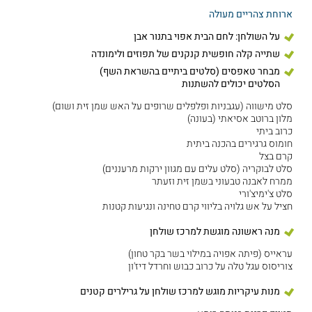
ארוחת צהריים מעולה
על השולחן: לחם הבית אפוי בתנור אבן
שתייה קלה חופשית קנקנים של תפוזים ולימונדה
מבחר טאפסים (סלטים ביתיים בהשראת השף)
הסלטים יכולים להשתנות
סלט מישווה (עגבניות ופלפלים שרופים על האש שמן זית ושום)
מלון ברוטב אסיאתי (בעונה)
כרוב ביתי
חומוס גרגירים בהכנה ביתית
קרם בצל
סלט לבוקריה (סלט עלים עם מגוון ירקות מרעננים)
ממרח לאבנה טבעוני בשמן זית וזעתר
סלט צ'ימיצ'ורי
חציל על אש גלויה בליווי קרם טחינה ונגיעות קטנות
מנה ראשונה מוגשת למרכז שולחן
עראייס (פיתה אפויה במילוי בשר בקר טחון)
צוריסוס עגל טלה על כרוב כבוש וחרדל דיז'ון
מנות עיקריות מוגש למרכז שולחן על גרילרים קטנים