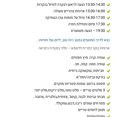
13:30-14:30 הגעה לראש הנקרה לטיול בנקרות
15:00-16:00 ארוחת צהריים מעולה
16:30-17:30 טיול על חומות עכו העתיקה
17:30 סיום ותחילת חזרה
19:30 – הגעה משוערת
נצא לדרך חמושים במצב רוח טוב, ליום של חוויות…
ארוחת בוקר כפרית לדוגמא – תלוי בנקודת היציאה
שתיה קרה: מיץ תפוזים
שתיה חמה: קפה, תה .
חביתות ,שקשוקה ביתית.
בורקס גבינה/תפו"א.
פסטה ברוטב שמנת פטריות מוקרם.
3 סלטים טריים – סלט טונה,סלט ירקות,סלט יווני.
מבחר גבינות :לבנה ,קוטג' ,צפתית,בולגרית ,צהובה .
ממרחים שונים :ריבה,דבש,שוקולד.
מגוון לחמים טריים
עוגות/עוגיות