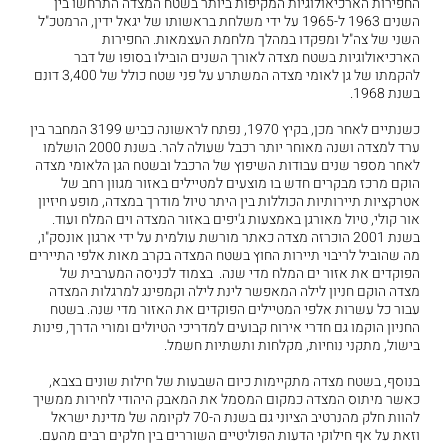
החפירות הארכיאולוגיות המקיפות ביותר בשטח המצדה התרחשו בין
השנים 1963 ל-1965 על ידי משלחת בראשותו של יגאל ידין, הרמטכ"ל
השני של צה"ל ומפקדו במהלך מלחמת העצמאות. החפירות
הארכיאולוגיות בשטח מצדה לאורך השנים הובילו בסופו של דבר
להקמתו של גן לאומי מצדה המשתרע על פני שטח כולל של 3,400 דונם
בשנת 1968.
כשנתיים לאחר מכן, בקיץ 1970, נפתח לראשונה כביש 3199 המחבר בין
ערד למצדה ושנה מאוחר יותר רכבל שעולה להר. בשנת 2000 הושלמו
לאחר מספר שנים עבודות השיפוץ של הרכבל ובשטח הגן הלאומי מצדה
הוקם מרכז מבקרים חדש בו מוצעים למטיילים באזור מגוון רחב של
אטרקציות תיירותיות הכוללות בין היתר טיול מודרך במצדה, מופע חיזיון
אור קולי, טיול מאורגן באמצעות ג'יפים באזור המצדה וים המלח ועוד.
בשנת 2001 הוכרזה מצדה כאתר מורשת עולמית על ידי ארגון אונסק"ו,
מה שהוביל לריבוי תיירות החוץ בשטח המצדה בקרב מאות אלפי התיירים
הפוקדים את אזור ים המלח מדי שנה. בצמוד לכניסה המערבית של
מצדה הוקם חניון לילה המאפשר לינת לילה וקמפינג למרגלות המצדה
עבור כל עשרות אלפי המטיילים הפוקדים את האזור מדי שנה. בשטח
החניון הוקמו גם חדרי אירוח קבועים למדריכי הטיולים ומורי הדרך, פינות
בישול, מתקני נוחיות, מקלחות ותשתיות חשמל.
בנוסף, בשטח מצדה מתקיימות כיום השבעות של חילות שונים בצבא,
כאשר מיתוס המצדה כמקום המסמל את המאבק היהודי לחירות ממשיך
להוות חלק מהנרטיב הציוני גם בשנת ה-70 לקיומה של מדינת ישראל
וזאת על אף חילוקי הדעות הפוליטיים השוררים בין חלקים רבים מהעם.