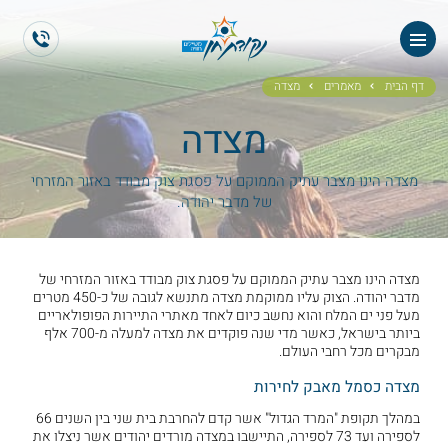
ראשי
ES
EN
אודותנו
דף הבית
מאמרים
מצדה
מצדה
טיולי תיירים
הטיולים שלנו
מצדה הינו מצבר עתיק הממוקם על פסגת צוק מבודד באזור המזרחי
של מדבר יהודה.
גלריית תמונות
מצדה הינו מצבר עתיק הממוקם על פסגת צוק מבודד באזור המזרחי של
גלריית וידאו
מדבר יהודה. הצוק עליו ממוקמת מצדה מתנשא לגובה של כ-450 מטרים
מעל פני ים המלח והוא נחשב כיום לאחד מאתרי התיירות הפופולאריים
ביותר בישראל, כאשר מדי שנה פוקדים את מצדה למעלה מ-700 אלף
ממליצים
מבקרים מכל רחבי העולם.
מצדה כסמל מאבק לחירות
צור קשר
במהלך תקופת "המרד הגדול" אשר קדם להחרבת בית שני בין השנים 66
לספירה ועד 73 לספירה, התיישבו במצדה מורדים יהודים אשר ניצלו את