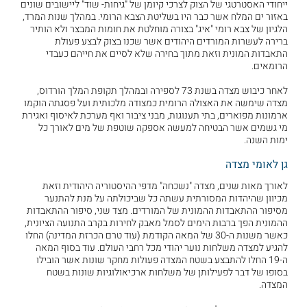
ייחודי האסטרטגי של הצוק לצרכי קיומן של "גיחות- שוד" ליישובים שונים
באזור ים המלח אשר כבר היו בשליטת הצבא הרומי. במהלך שנות המרד,
הלגיון של צבא רומי "איג" בצורה מוחלטת את חומות המבצר ולא הותיר
ברירה לעשרות המורדים היהודים אשר שכנו בצוק לבצע פעולת
התאבדות המונית וזאת מתוך בחירה שלא לסיים את חייהם כעבדי
הרומאים.
לאחר כיבוש מצדה בשנת 73 לספירה ובמהלך תקופת המלך הורדוס,
מצדה שימשה את האצולה הרומית כמצודה מלכותית ועל פסגתה הוקמו
ארמונות מפוארים, בתי תענוגות, מבני ציבור ואף מערכת לאיסוף ואגירת
מי גשמים אשר הבטיחה למעשה אספקה שוטפת של מים לאורך כל
ימות השנה.
גן לאומי מצדה
לאורך מאות שנים, מצדה "נשכחה" מדפי ההיסטוריה היהודית וזאת
מכיוון שהיהדות המסורתית עשתה כל שביכולתה על מנת להתנער
מסיפור ההתאבדות ההמונית של המורדים. מצד שני, סיפור ההתאבדות
ההמונית הפך ברבות הימים לסמל מאבק לחירות בקרב התנועה הציונית,
כאשר משנות ה-30 של המאה הקודמת (עוד טרם הכרזת המדינה) החלו
להגיע למצדה משלחות נוער יהודי מכל רחבי העולם. עוד בסוף המאה
ה-19 החלו להתבצע בשטח המצדה פעולות מחקר שונות אשר הובילו
בסופו של דבר לפעילותן של משלחות ארכיאולוגיות שונות בשטח
המצדה.