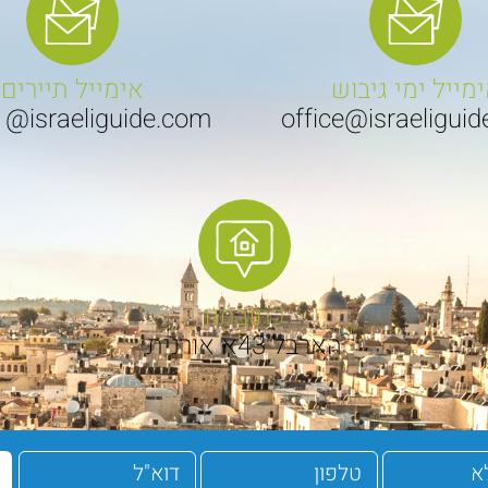
מייל ימי גיבוש
אימייל תיירים
1@israeliguide.com
office@israeligui
כתובתנו
הארבל 43א אורנית