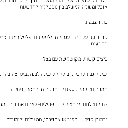
בלב הטבע הירוק של רמות מנשה , בתוך מרכז תרבות ע
אוכל ומשקה המשלב בין נוסטלגיה לחדשנות
בוקר צבעוני
טרי ורענן על הבר: עגבניות מלפפונים פלפל במגוון צבע
הפתעות
ביצים קשות מקושקשת עם בצל
גבינת: גבינת הבית , בולגרית, גבינה לבנה גבינה צהובה סוגים 2 לאבנה עם שמן זית וזעתר גבינ
ממרחים: זיתים, טפנדים, מרקחות חמאה , טחינה
לחמים: לחם מחמצת לחם פועלים- לאחם אחיד חם מהתנ
וכמובן קפה – הפוך או אספרסו, תה עלים ולימונדה