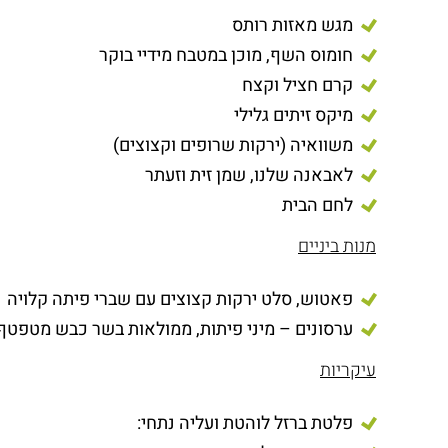
מגש מאזות רותס
חומוס השף, מוכן במטבח מידיי בוקר
קרם חציל וקצח
מיקס זיתים גלילי
משוואיה (ירקות שרופים וקצוצים)
לאבאנה שלנו, שמן זית וזעתר
לחם הבית
מנות ביניים
פאטוש, סלט ירקות קצוצים עם שברי פיתה קלויה
ערסונים – מיני פיתות, ממולאות בשר כבש מטפטף
עיקריות
פלטת ברזל לוהטת ועליה נתחי: