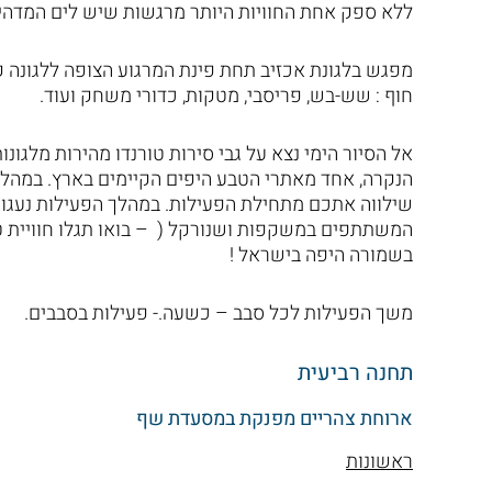
ללא ספק אחת החוויות היותר מרגשות שיש לים המדהים
מפגש בלגונת אכזיב תחת פינת המרגוע הצופה ללגונה ק
חוף : שש-בש, פריסבי, מטקות, כדורי משחק ועוד.
אל הסיור הימי נצא על גבי סירות טורנדו מהירות מלגו
הנקרה, אחד מאתרי הטבע היפים הקיימים בארץ. במהל
שילווה אתכם מתחילת הפעילות. במהלך הפעילות נעגון
המשתתפים במשקפות ושנורקל ( – בואו תגלו חוויית ט
בשמורה היפה בישראל !
משך הפעילות לכל סבב – כשעה.- פעילות בסבבים.
תחנה רביעית
ארוחת צהריים מפנקת במסעדת שף
ראשונות