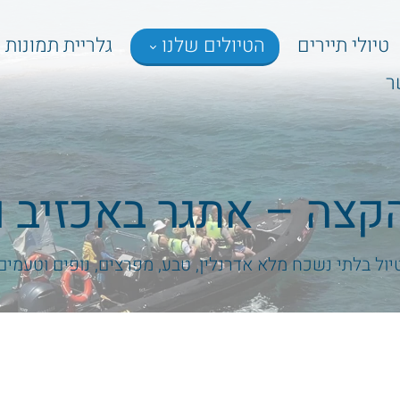
טיולי תיירים
הטיולים שלנו
גלריית תמונות
ר
קצה – אתגר באכזיב ו
יול בלתי נשכח מלא אדרנלין, טבע, מפרצים, נופים וטעמים