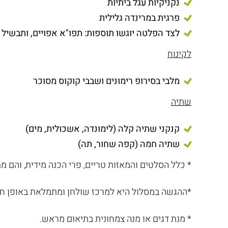
נקניקיות עגל ביתיות
פרגית במרינדה גלילית
לצד הפלטה יוגשו תוספות: תפו"א אפויים, ותבשיל 
לקינוח
מלבי בסירופ רימונים ושבבי קוקוס מסוכר
שתיה
קנקני שתיה קלה (לימונדה, אשכולית, מים)
שתיה חמה (קפה שחור, תה)
* כלל הסלטים והמאזות טריים, פרי הכנה מידית, והם מת
*ההגשה במסלול היא למרכז שולחן ומתמלאת באופן ח
* מנת דגים או מנה צמחונית בתיאום מראש.