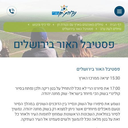
ראשי
ES
EN
אודותנו
דף הבית
טיולים מאורגנים בארץ עם נקודת חן
ימי כיף וגיבוש
טיולים לעת ערב
פסטיבל האור בירושלים
טיולי תיירים
פסטיבל האור בירושלים
הטיולים שלנו
גלריית תמונות
פסטיבל האור בירושלים
15:30 יציאה ממרכז הארץ
גלריית וידאו
17:00 את סיורנו הרי לא נוכל להתחיל על בטן ריקה ולכן נפתח בסיור
קולינרי בשוק הכי מיוחד בישראל- שוק מחנה יהודה.
ממליצים
נשמע את סיפורו של השוק ונסייר בין הדוכנים השונים. במהלך הסיור
נטעם מאכלים מיוחדים אשר ניתן למצוא רק בשוק מחנה יהודה. נמשיך
צור קשר
לסיור בנחלאות, השכונות הראשונות שמחוץ לחומות העיר ולאחר כל
זאת על בטן מלאה נוכל להמשך ולשים פעמינו אל העיר העתיקה.