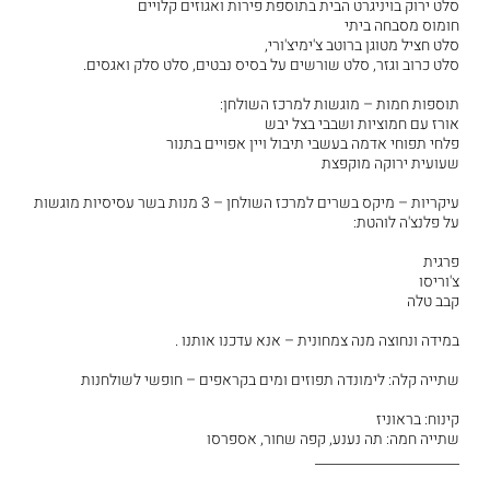
סלט ירוק בויניגרט הבית בתוספת פירות ואגוזים קלויים
חומוס מסבחה ביתי
סלט חציל מטוגן ברוטב צ'ימיצ'ורי,
סלט כרוב וגזר, סלט שורשים על בסיס נבטים, סלט סלק ואגסים.
תוספות חמות – מוגשות למרכז השולחן:
אורז עם חמוציות ושבבי בצל יבש
פלחי תפוחי אדמה בעשבי תיבול ויין אפויים בתנור
שעועית ירוקה מוקפצת
עיקריות – מיקס בשרים למרכז השולחן – 3 מנות בשר עסיסיות מוגשות
על פלנצ'ה לוהטת:
פרגית
צ'וריסו
קבב טלה
במידה ונחוצה מנה צמחונית – אנא עדכנו אותנו .
שתייה קלה: לימונדה תפוזים ומים בקראפים – חופשי לשולחנות
קינוח: בראוניז
שתייה חמה: תה נענע, קפה שחור, אספרסו
______________________