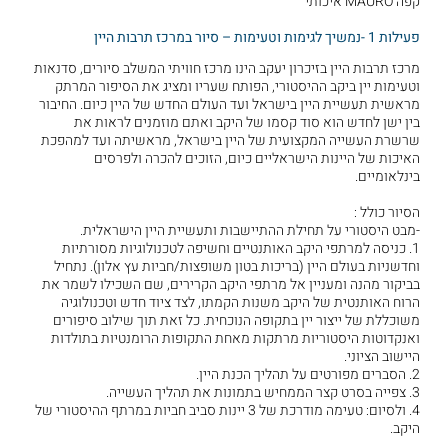
קפה MAURO איכותי
פעילות 1 -נמשיך לגימות וטעימות – סיור במרכז תרבות היין
מרכז תרבות היין בזיכרון יעקב הינו מרכז חוויתי המשלב סיורים, סדנאות
וטעימות יין ביקב ההיסטורי, הפותח שעריו ומציג את הסיפור המרתק
מראשית תעשיית היין בישראל ועד העולם החדש של היין כיום. החיבור
בין ישן לחדש הוא סוד קסמו של היקב ואתם מוזמנים לראות את
שרשרת העשייה המקצועית של היין בישראל, מראשיתה ועד למהפכת
האיכות של היינות הישראליים כיום, הזוכים להכרה ולפרסים
בינלאומיים.
הסיור כולל :
-מבט היסטורי על תחילת ההתיישבות ותעשיית היין הישראלית.
1. כניסה למרתפי היקב האותנטיים וחשיפה לטכנולוגיות מסורתיות
וחדשניות בעולם היין (בריכות בטון משופצות/חביות עץ אלון). נתחיל
בביקור מהנה ומעניין אל מרתפי היקב הקרירים, שם השכילו לשמר את
הרוח האותנטית של היקב משנות הקמתו, לצד ציוד חדש וטכנולוגיה
משוכללת של ייצור יין בתקופה הנוכחית. כל זאת תוך שילוב סיפורים
ואנקדוטות היסטוריות מרתקות מאחת התקופות הרומנטיות בתולדות
היישוב הציוני.
2. הסברים מפורטים על תהליך הכנת היין.
3. צפייה בסרט קצר הממחיש בתמונות את תהליך העשייה.
4. ולסיום: טעימה מודרכת של 3 יינות סביב חביות במרתף ההיסטורי של
היקב.