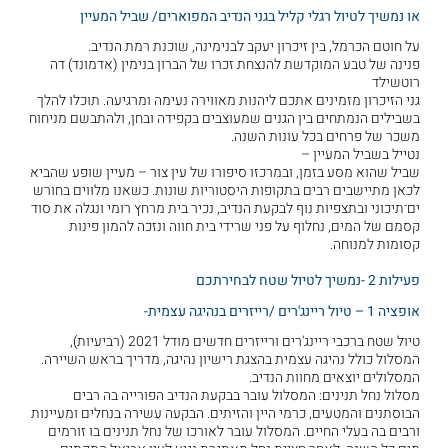
או נמשיך לטיול רגלי קליל בגני הנדיב המפוארים/ שביל המעיין
על חוטם הכרמל, בין זיכרון יעקב לבנימינה, שוכנת רמת הנדיב.
פנינה של טבע המוקדשת להנצחת זכרו של הברון בנימין (אדמונד) דה
רוטשילד
גני הזיכרון מזמינים אתכם ליהנות מאווירה נעימה ומרגיעה. תוכלו להלך
בשבילים הנמתחים בין הגנים שמעוצבים בקפידה ובחן, ולהתבשם מניחוח
משכר של פרחים בכל עונות השנה.
נטייל בשביל המעיין –
שביל שהוא מסע בזמן, ובמרכזו סיפורו של עין צור – מעיין שופע שהביא
לכאן מתיישבים רבים בתקופות היסטוריות שונות. כשאנו מלוּוים בחורש
ים־תיכוני ובתצפיות נוף לבקעת הנדיב, נכיר בית מרחץ רומי ונגלה את סוד
קסמם של המים, נחלוף על פני שרידי בית חווה ונזכה להמון פינות
קסומות למנוחה.
פעילות 2 -נמשיך לטיול שטח לבחירתכם
אופציה 1 – טיול ריינג'רים /רייזרים בנהיגה עצמית-
טיול שטח ברכבי ריינג'רים ורייזרים חדשים מודל 2021 (רביעיות),
המסלול כולל נהיגה עצמית בהצגת רישיון נהיגה, מדריך בראש השיירה.
המסלולים יוצאים מחוות הנדיב.
מסלול נחל תנינים: המסלול עובר בבקעת הנדיב הפורייה בה רבים
הבוסתנים והמטעים, כרמי היין והזיתים. הבקעה עשירה בנחלים ומעיינות
ורבים בה בעלי החיים. המסלול עובר לאורכו של נחל תנינים בו זורמים