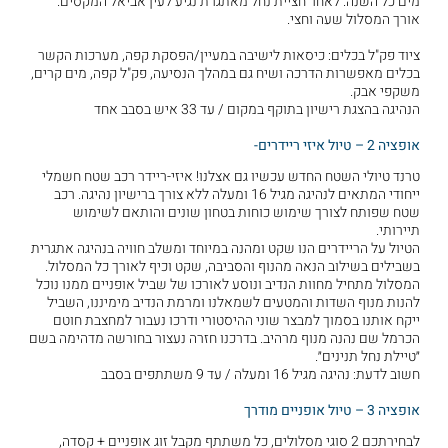
מים כל השנה. לאחר חציית נחל מאתגרת נגיע לעין אביאל המקסים.
אורך המסלול שעה וחצי.
ציוד פק"ל בכלים: כיסאות לישיבה במעיין/הפסקת קפה, מערכות הקשר
בכלים מאפשרות הדרכה ושיח גם במהלך הנסיעה, פק"ל קפה, מים קרים,
משקפי אבק.
הנהיגה בהצגת רישיון בתוקף במקום / עד 33 איש בסבב אחד
אופציה 2 – טיול איזי ריידרים-
טרנד טיולי השטח החדש עכשיו גם אצלנו! איזי-ריידר רכב שטח חשמלי
ייחודי המתאים לנהיגה מגיל 16 ומעלה ללא צורך ברישיון נהיגה. רכב
שטח שפותח לצורך שימוש כוחות בטחון שונים והותאם לשימוש
תיירותי.
הטיול על הריידרים הנו שקט ומהנה במיוחד ומשלב חוויה בנהיגה אתגרית
בשבילים בשילוב הנאה מהנוף והסביבה, שקט וכיף לאורך כל המסלול.
המסלול מתחיל מחוות הנדיב ונוסע לאורכו של שביל אופניים ממנו נוכל
להנות מנוף השדות והמטעים לשמאלנו ומרמת הנדיב מימיננו, השביל
ייקח אותנו בסמוך למבצר שוני ההיסטורי ודרכו נעבור למחצבת חוטם
הכרמל שם נהנה מנוף מרהיב. בדרכנו חזרה נעצור בחורשה מדהימה בשם
״טיילת נחל תנינים״.
חשוב לדעת: נהיגה מגיל 16 ומעלה / עד 9 משתתפים בסבב
אופציה 3 – טיול אופניים מודרך
לבחירתכם 2 סוגי מסלולים, כל משתתף מקבל זוג אופניים + קסדה,