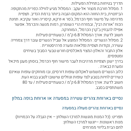
תדריך בטיחות בתחילת הפעילות.
1. מסלול חורבת מנצור אל-עקב : המסלול מגיע לווילה כפרית מהתקופה
הביזנטית, בית החווה הוא המקום הגבוה ביותר ברמת הנדיב. תצפית
מדהימה על מישור חוף הכרמל, ג'סר א-זרקא, קיסריה ואור עקיבא. תחנת
הכוח "אורות רבין", ובמזרח הרי השומרון, רמות מנשה והכרמל. אפשר
אפילו להבחין ב"קרן הכרמל", המוחרקה.
חשוב לדעת: אורך המסלול 6.8 ק"מ / כשעתיים פעילות
2. מסלול הנשרים : המסלול המוצע אל שביל הנשרים עובר דרך צמחייה
עשירה, נקודות תצפית נפלאות ומערה פרהיסטורית .
אלון התבור והאלון המצוי מאכלסים חורש טבעי הסבוך בשיחים
ומטפסים.
בדרך ישנן תצפיות מרהיבות לעבר מישור חוף הכרמל, בוסתן מעגן מיכאל
ומערת כבארה .
כלוב הנשרים משמש לאקלום עופות דורסים, ובו מוחזקים עופות שאינם
כשירים לחיות בטבע לצד עופות וגוזלים שישובו לטבע בבוא העת.
חשוב לדעת: אורך המסלול 6.8 ק"מ / כשעתיים פעילות / עד 80
משתתפים בסבב.
נסיים בארוחת צהרים עשירה במסעדה או ארוחת בופה במלון
נסיים בארוחת צהרים מעולה במסעדה
תפריט: (כל המנות מוגשות למרכז השולחן – אין הגבלה על הכמויות)
מנות ראשונות –יוגשו למרכז השולחן:
לחם הבית בליווי ממרחים