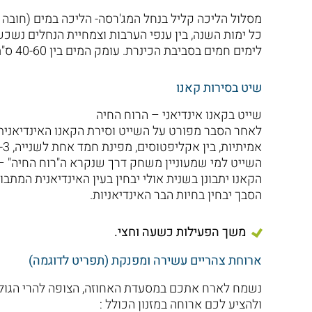
מסלול הליכה קליל בנחל המג'רסה- הליכה במים (חובה 
כל ימות השנה, בין ענפי הערבות וצמחיית הנחלים נש
לימים חמים בסביבת הכינרת. עומק המים בין 40-60 ס"מ .
שיט בסירות קאנו
שייט בקאנו אינדיאני – הרוח החיה
לאחר הסבר מפורט על השייט וסירת הקאנו האינדיאנית, 
השייט למי שמעוניין משחק דרך שנקרא ה"רוח החיה" –
הקאנו יתבונן בשנית אולי יבחין בעין האינדיאנית המתבו
הסבך יבחין בחיות הבר האינדיאניות.
משך הפעילות כשעה וחצי.
ארוחת צהריים עשירה ומפנקת (תפריט לדוגמה)
נשמח לארח אתכם במסעדת האחוזה, הצופה להרי הגולן
ולהציע לכם ארוחה במזנון הכולל :