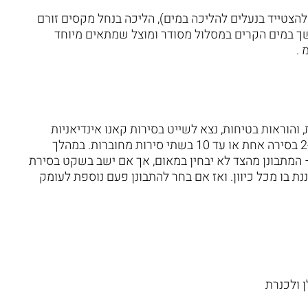
להצטייד בנעלים להליכה במים), הליכה בנחל מקסים זורם
כשך במים הקרים במסלול מסודר ומוצל שמתאים מיוחד
והוראות בטיחות, נצא לשייט בסירות קאנו אינדיאניות
אמיתיות, בין אקליפטוסים, מפינת חמד אחת לשנייה, 2-3 בסירה אחת או עד 10 בשתי סירות מחוברות. במהלך
 המתבונן מהצד לא יבחין במאום, אך אם ישב בשקט בסירת
ננת בו מכל כיוון. ואז אם בחר להתבונן פעם נוספת לעומק
 ולכנרת