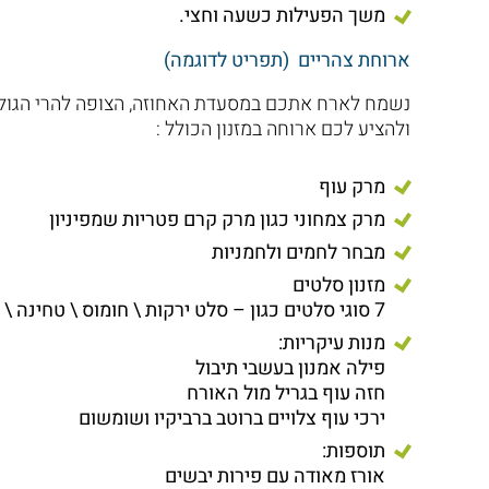
משך הפעילות כשעה וחצי.
ארוחת צהריים (תפריט לדוגמה)
נשמח לארח אתכם במסעדת האחוזה, הצופה להרי הגולן
ולהציע לכם ארוחה במזנון הכולל :
מרק עוף
מרק צמחוני כגון מרק קרם פטריות שמפיניון
מבחר לחמים ולחמניות
מזנון סלטים
7 סוגי סלטים כגון – סלט ירקות \ חומוס \ טחינה \ סלט כרוב \ סלט גזר \ חמוצים הבית ועוד
מנות עיקריות:
פילה אמנון בעשבי תיבול
חזה עוף בגריל מול האורח
ירכי עוף צלויים ברוטב ברביקיו ושומשום
תוספות:
אורז מאודה עם פירות יבשים