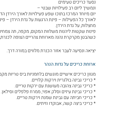
נסעד כריכים טעימים
ונמשיך ליום רב פעילויות שבטי –
יום מיוחד המרכז בתוכו שפע פעילויות לאורך הירדן הד
לאורך כל הפעילות – פינת הרגעות על גדת הירדן – פי
מחצלות, על גדת הירדן.
פינות שקטות ליהנות משלוות המקום, מקפה, תה צמחי
כשהבטן מקרקרת נהנה מארוחת צהריים הצופה לכנרת, 
יציאה ונסיעה לעבר אזור הכנרת מלווים במורה דרך.
ארוחת כריכים על גדות הנהר
מגוון כריכים אישיים מוגשים בלחמניות ביס טריות מקמח לבן ומלא. לב
* כריכי גבינה בולגרית וירקות קלויים.
* כריכי גבינה צהובה מעושנת עם ירקות טריים.
* כריכי גבינת עיזים וסלק אפוי, ממרח פלפלים וסילאן.
* כריכי חביתה עם גבינת שמנת וירקות טריים.
* כריכי ביצה קשה, אבוקדו וזיתים.