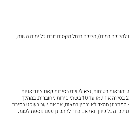
להליכה במים), הליכה בנחל מקסים זורם כל ימות השנה,
והוראות בטיחות, נצא לשייט בסירות קאנו אינדיאניות
אמיתיות, בין אקליפטוסים, מפינת חמד אחת לשנייה, 2-3 בסירה אחת או עד 10 בשתי סירות מחוברות. במהלך
 המתבונן מהצד לא יבחין במאום, אך אם ישב בשקט בסירת
ננת בו מכל כיוון. ואז אם בחר להתבונן פעם נוספת לעומק