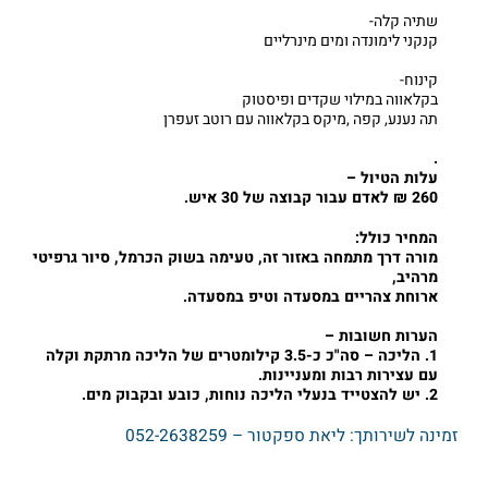
שתיה קלה-
קנקני לימונדה ומים מינרליים
קינוח-
בקלאווה במילוי שקדים ופיסטוק
תה נענע, קפה ,מיקס בקלאווה עם רוטב זעפרן
.
עלות הטיול –
260 ₪ לאדם עבור קבוצה של 30 איש.
המחיר כולל:
מורה דרך מתמחה באזור זה, טעימה בשוק הכרמל, סיור גרפיטי
מרהיב,
ארוחת צהריים במסעדה וטיפ במסעדה.
הערות חשובות –
1. הליכה – סה"כ כ-3.5 קילומטרים של הליכה מרתקת וקלה
עם עצירות רבות ומעניינות.
2. יש להצטייד בנעלי הליכה נוחות, כובע ובקבוק מים.
זמינה לשירותך: ליאת ספקטור – 052-2638259