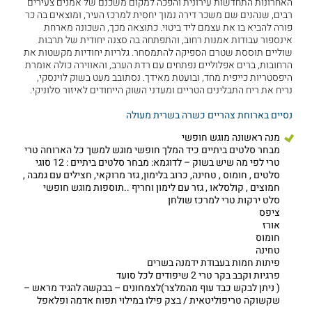
האחרונות התחדשות עירונית והפכה למקום משכנם של אמנים צעירים
רבים, שנהנים שם משכר דירה נמוך יחסית למרכז העיר, ומוצאים בה כר
פורה להביא בו את עצמם ליד ביטוי. כתוצאה מכך, השכונה מארחת
אינספור עבודות אמנות רחוב, והתפתחה בה סצנה יחודית של תרבות
שוליים תוססת שטרם הספיקה להתמסחר. גלריות יחודיות מקשטות את
הרחובות, ברים אפלוליים נפתחים עם רדת הערב, והאווירה כולה אומרת
היפסטריות כייפית מחד, ובועטת מאידך. נסתובב מעט בשוק לוינסקי,
נריח את ריח התבלינים הטריים ומעדני השוק הייחודים לאיזור סלוניקי.
נסיים בארוחת צהריים כשרה בשרית מעולה
מנה ראשונה מוגש חופשי
מבחר סלטים ביתיים כיד המלך חופשי מוגש למשך כל הארוחה טרי
טרי לפי מה שיש בשוק – לדוגמא: מבחר סלטים ביתיים : 12 סוגי
סלטים , חומוס , טחינה, כרוב בלימון, גזר מרוקאי, חצילים עם גמבה ,
חמוצים , קולסלאו , גזר עם לימון וחריף ..תוספות מוגש חופשי
סלט ירקות טרי למרכז שולחן
ציפס
אורז
חומוס
טחינה
פיתות חמות בעבודת ידמנה בשרים
פרגיות וקבב בקר טרי 2 שיפודים לכל סועד
( ניתן לבקש כבד עוף מהמלצר)לצמחונים – בבקשה להגיד מראש –
שקשוקה טריפוליטאית / בצק פילו במילוי תפוח אדמה ופלאפל