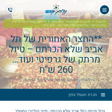
ES
EN
דף הבית
ימי גיבוש חברת חשמל מרחב צפון
**החצר האחורית של תל אביב
שלא הכרתם – טיול מרתק של גרפיטי ועוד… 260 ש"ח
**החצר האחורית של תל
אביב שלא הכרתם – טיול
מרתק של גרפיטי ועוד…
260 ש"ח
טיול מרתק המשלב טעימות, גרפיטי ועוד הפתעות......
חברת חשמל צפון
טיול מרתק בתל אביב שלא הכרתם - סיור קולינרי המשלב