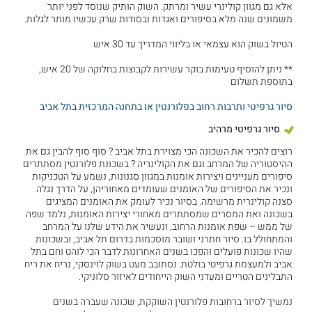
אלא גם מגוון קולינרי עשיר ומרתק. השוק הותיק שנוסד לפני יותר
משמונים שנה מלא בסיפורים ואגדות ובסודות שרק עכשיו מותר לגלות.
הטיול בשוק הוא עצמאי או בליווי המדריך עד 30 איש
** ניתן להוסיף טעימות בוקר עשירות לקבוצות בחלוקה של 20 איש,
בתוספת תשלום
סיור גרפיטי ותרבות רחוב בפלורנטין או בתחנה המרכזית בתל אביב
סיור גרפיטי מרהיב
רוצים להכיר את השכונה הכי מצוירת בתל אביב ? סוף סוף להבין גם את
ההיסטוריה של המרחב וגם את הקולינריה ? בשכונת פלורנטין מסתתרים
סיפורים מעניינים ויצירות אומנות במגוון סגנונות, נשמע על הטכניקות
ונכיר את הסיפורים של האומנים שעומדים מאחוריהן, על הדרך נגלה
סצנה קולינרית מרשימה. בסיור נכיר לעומק את האומנים המציגים
בשכונה ואת המסרים שמסתתרים מאחורי יצירות האומנות, נלמד שפה
של ממש – שפת אומנות הרחוב, ונעשיר את הידע שלנו על המרחב
והמתחולל בו. סיור חתרני ושובר מוסכמות בדרום תל אביב, ובשכונות
שהיו שכונות פועלים והפכו בשנים האחרונות לדבר הכי לוהט וחם בתל
אביב ולמעצמת גרפיטי בולטת. נסתובב מעט בשוק לוינסקי, נריח את ריח
התבלינים הטריים ומעדני השוק הייחודים לאיזור סלוניקי.
נמשיך לסיור ברחובות פלורנטין השוקקת, שכונה שעברה בשנים