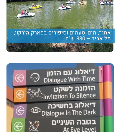
אתגר, מים, טעמים וסיפורים בפארק הירקון,
תל אביב – 330 ש"ח
יום כיף באגם פארק הירקון הכולל שיט, טיול ברכב ממונע
ועוד הפתעות
Price per person
330 ש"ח