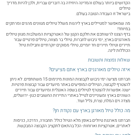
הקדושים ביותר בעולם והמדינה היחידה בה דוברים עברית, ולכן להיות מדריך
טיולים
בישראל זו העבודה הטובה בעולם.
מה שמאפשר למטיילים בארץ ליהנות משלל טיולים מגוונים מהנים ומרתקים
במיוחד!
בדף הצגנו לרשותכם את חלקם הקטן של האטרקציות המשלבות מגוון טיולים
מאורגנים בארץ, ימי גיבוש לחברות, טיולי בר מצווה, טיולים פרטיים עבור
תיירים וטיולי תיירים חד יומיים, טיולי מסוקים יוקרתיים וחבילות טיול
הכוללות לינה.
שאלות נפוצות ותשובות
איזה טיולים מאורגנים בארץ אתם מציעים?
חברתנו מציעה ימי גיבוש לקבוצות המונות מינימום 15 משתתפים. לא ניתן
להצטרף לקבוצה, הטיולים המופיעים באתר מיועדים עבור קבוצות פרטיות.
ישנה אפשרות להצטרף לטיולים בשפה האנגלית ומיועדים עבור תיירים
השוהים בארץ ומעוניינים לטייל באתרי התיירות החשובים כגון- ירושלים,
מצדה וים המלח, נצרת, גליל ועוד.
מה כולל טיול מאורגן בארץ עם נקודת חן?
חברתנו מארגנת טיולים באופן מלא הטיול כולל: תחבורה, הדרכה, כניסות
לאתרים, אטרקציות וארוחות- הכל בהתאם לתקציב הקבוצה המבקשת.