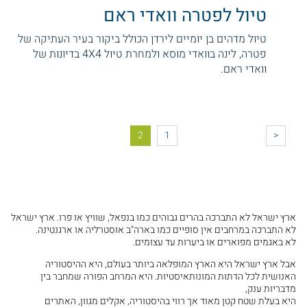
טיול לפטרה וואדי ראם
טיול מדהים בן יומיים לירדן הכולל ביקור בעיר העתיקה של
פטרה, לינה בוואדי מוסא ולמחרת טיול 4X4 בדיונות של
וואדי ראם.
Pagination
2
1
<
ארץ ישראל לא התברכה בהרים גבוהים כמו בנפאל, שוויץ או פרו. ארץ ישראל
לא התברכה במרחבים אין סופיים כמו בארה"ב אוסטרליה או ארגנטינה.
לא באגמים מפוארים או ביערות עד עצומים.
אבל ארץ ישראל היא הארץ המופלאה ביותר בעולם, היא ההיסטוריה
האנושית לכל הדתות המונותאיסטיות. היא המרחב הפורה שמחבר בין
מדבריות ענק,
היא בעלת שטח קטן מאוד אך רווי בהיסטוריה, אקלים מגוון, האתרים