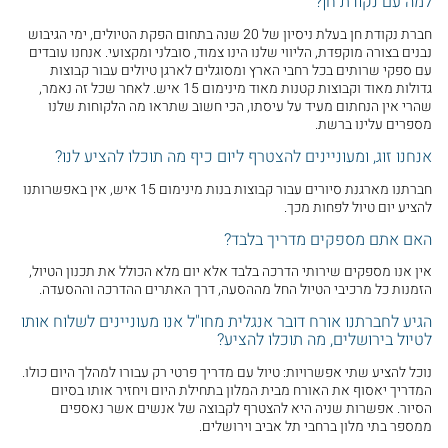
למה עם נקודת חן?
חברת נקודת חן בעלת ניסיון של 20 שנה בתחום הפקת הטיולים, ימי הגיבוש
נבנים בצורה מוקפדת, הליווי שלנו הינו צמוד, סובלני ומקצועי. אנחנו עובדים
עם ספקי שרותים בכל רחבי הארץ ומסוגלים לארגן טיולים עבור קבוצות
גדולות מאוד וקבוצות קטנות מאוד מינימום 15 איש. לאחר שכל זה נאמר,
שהרי אין הנחתום מעיד על עיסתו, הכי חשוב שתראו מה הלקוחות שלנו
מספרים עלינו ברשת.
אנחנו זוג, ומעוניינים להצטרף ליום כיף מה תוכלו להציע לנו?
חברתנו מארגנת סיורים עבור קבוצות בנות מינימום 15 איש, אין באפשרותנו
להציע יום טיול לפחות מכך.
האם אתם מספקים מדריך בלבד?
אין אנו מספקים שירותי הדרכה בלבד אלא יום מלא הכולל את תכנון הטיול,
הזמנות כל מרכיבי הטיול החל מההסעה, דרך האתרים ההדרכה וההסעדה.
הגיע לחברתנו אורח דובר אנגלית מחו"ל אנו מעוניינים לשלוח אותו
לטיול בירושלים, מה תוכלו להציע?
נוכל להציע שתי אפשרויות: טיול עם מדריך פרטי רק עבורו למהלך היום כולו.
המדריך יאסוף את האורח מבית המלון בתחילת היום ויחזיר אותו בסיום
הסיור. אפשרות שניה היא להצטרף לקבוצה של אנשים אשר נאספים
ממספר בתי מלון ברחבי תל אביב וירושלים.