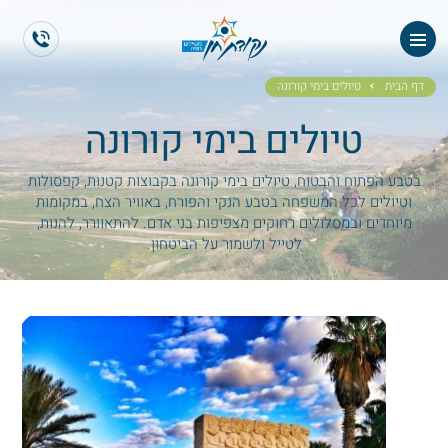
ראשי
ES
EN
אודותנו
דף הבית
טיולים בימי קורונה
טיולים בימי קורונה
טיולי תיירים
הטיולים שלנו
בטבע הפתוח והבטוח, טיולים בימי קורונה בקבוצות קטנות, קפסולות
וטיולים לכל המשפחה בטבע הנקי והפורח, באוויר הצח, במקומות
מיוחדים ובמסלולים רחוקים מצפיפות בני אדם. להתאוורר, להנות,
גלריית תמונות
לטייל ולשמור על הביטחון.
גלריית וידאו
ממליצים
צור קשר