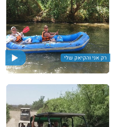
רק אני והקיאק שלי
יום חוויתי הכולל טעימות שיכר שייט קיאקים על נהר
הירדן וארוחת דגים.
300 ₪
Price per person
Trip length
יום מלא