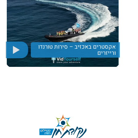
אקסטרים באכזיב – סירות טורנדו
ורייזרים
יום כיף עם רייזרים וסירות טורנדו בים התיכון מול חופי
אכזיב.
430 ₪
Price per person
Trip length
יום מלא