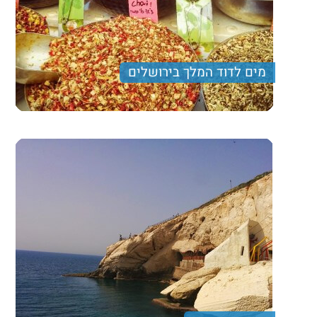
מים לדוד המלך בירושלים
סיור עירוני שטועם מכל טוב. נלך מנהרות עתיקות בעיר
דוד, נטעם ממטעמי השוק, נתרשם מתצפיות מרהיבות אל
העיר העתיקה ונספוג מאווירת העיר המיוחדת והקדושה.
290 ₪
Price per person
Trip length
יום מלא