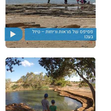
פסיפס של מראות וריחות – טיול
בעכו
סיור בעיר שהוכרה כאתר מורשת תרבות עולמית- עכו. יום
שבו נרגיש בחוץ לארץ, שווקים ססגוניים, נמל
וארכיאולוגיה. פסיפס של מראות וריחות.
300
Price per person
Trip length
יום מלא