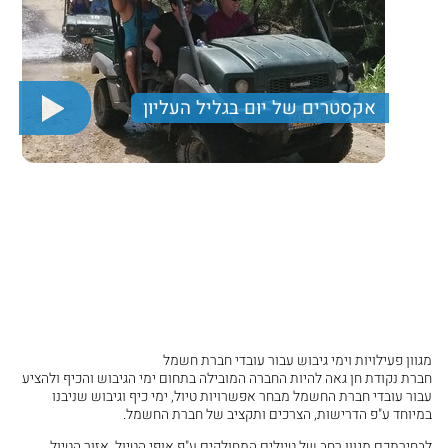
אקסטרים של יום בגליל העליון
רפטינג על הירדן, נסיעה ברכבי שטח וטעימות יין ביקב
בוטיק
Pagination
430
Price per person
Trip length
יום מלא
מגוון פעילויות וימי גיבוש עבור עובדי חברת חשמל
חברת נקודת חן גאה להיות החברה המובילה בתחום ימי הגיבוש והכיף ולהציע
עבור עובדי חברת החשמל מבחר אפשרויות טיול, ימי כיף וגיבוש שניבנו
במיוחד ע"פ הדרישות, הצרכים ותקציב של חברת החשמל.
לבחירתכם מגוון רחב של טיולים המחולקים ע"פ אופי הטיול, אזור הטיול,