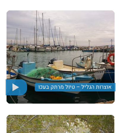
דרוזי בלתי נשכחת.
260 ₪
Price per person
Trip length
יום מלא
אוצרות הגליל – טיול מרתק בעכו
סיור בעיר שהוכרה כאתר מורשת תרבות עולמית- עכו. יום
שבו נרגיש בחוץ לארץ, שווקים ססגוניים, נמל,
ארכיאולוגיה וארוחה במסעדת שף.
400 ₪
Price per person
Trip length
יום מלא