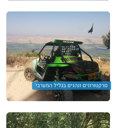
בצפון הרחוק מפלים גועשים, זרימות מהירות ותצפיות
מרהיבות. וכמובן העיקר- שלג!
260 ₪
Price per person
Trip length
יום מלא
טרקטורונים ונהנים בגליל המערבי
מסלול הליכה מעט אתגרי עם הרבה מים, נהיגה עצמית על
רייזרים, אירוח דרוזי וארוחה מעולה
360 ₪
Price per person
Trip length
יום מלא