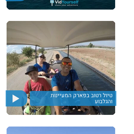
יום כיף עם רייזרים וסירות טורנדו בים התיכון מול חופי
אכזיב.
440₪
Price per person
Trip length
יום מלא
טיול רטוב בפארק המעיינות
והגלבוע
טיול המשלב נסיעה עם רכבי גולף בעמק המעיינות, משחק
תחרותי עם מים, ארוחת צהרים עשירה ותצפית נוף מרהיבה
330 ₪
Price per person
Trip length
יום מלא