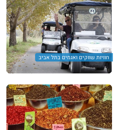
חוויות שווקים ואגמים בתל אביב
טיול טעימות בשוק לווינסקי, פעילות תחרותית באגם
בפארק הירקון תל אביב, בשילוב שייט ורכבים חשמליים.
330 ₪
Price per person
Trip length
יום מלא