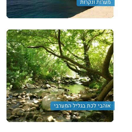
מערות ונקרות
טיול קליל אל מערת קשת בו נהנה מנוף מרהיב של הגליל
המערבי, ירידה ברכבל אל הנקרות וסיום בטיול על חומות
עכו העתיקה
450
Price per person
Trip length
יום מלא
אוהבי לכת בגליל המערבי
מסלול הליכה מעט אתגרי עם הרבה מים, אירוח דרוזי
וארוחה מעולה