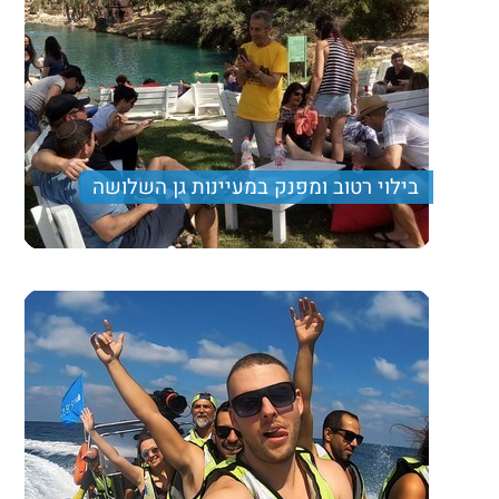
בילוי רטוב ומפנק במעיינות גן השלושה
"בטן גב" יום כיף רגוע על שפת המים, פינת זולה, אוכל
טוב, משחקים ומסלול הליכה קליל
350 ₪
Price per person
Trip length
יום מלא