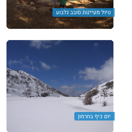
טיול מעיינות סובב גלבוע
מטיול המשלב מסלול הליכה קליל ומהנה, נסיעה עם רכבי
גולף בעמק המעיינות, ארוחת צהרים עשירה ותצפית נוף
מרהיבה
260 ₪
Price per person
Trip length
יום מלא
יום כיף בחרמון
ם בוא השלג לארצנו סוף סוף- נצא לטיול שלגים וזרימות