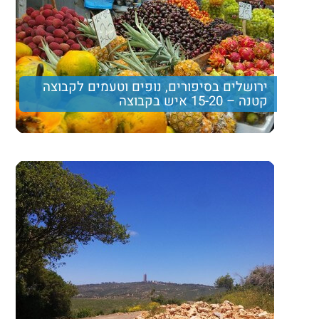
ירושלים בסיפורים, נופים וטעמים לקבוצה
קטנה – 15-20 איש בקבוצה
סיור בשוק מחנה יהודה עם טעימות דוכנים, ביקור בשכונת
נחלאות ותצפית משכונת משכנות שאננים וימין משה אל
עבר העיר העתיקה.
390 ₪
Price per person
Trip length
יום מלא