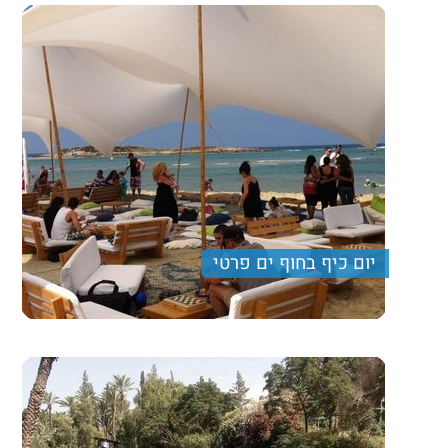
260 ₪
Price per person
Trip length
יום מלא
יום כיף בחוף ים פרטי
טיול המשלב ארוחת בוקר מצוינת, מסלול הליכה קליל
בגני הנדיב ובילוי בחוף דור במתחם פרטי ומפנק.
420 ₪
Price per person
Trip length
יום מלא