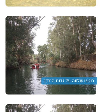
רפטינג על נהר הירדן, מסלול הליכה רטוב, ארוחה עשירה
וביקור ביקב לטעימות יין
260 ₪
Price per person
Trip length
יום מלא
רוגע ושלווה על גדות הירדן
יום גיבוש הכולל פעילות שייט בנהר הירדן, מסלול הליכה
רטוב, שיט בסירות קאנו וארוחת צהרים עשירה
260₪
Price per person
Trip length
יום מלא