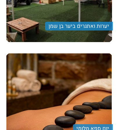
יערות ואתגרים ביער בן שמן
מטיול המשלב מסלול הליכה קליל ומהנה, נסיעה עם רכבי
גולף בעמק המעיינות, ארוחת צהרים עשירה ותצפית נוף
מרהיבה
Price per person
Trip length
יום מלא
יום ספא חלומי