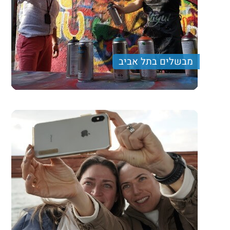
מבשלים בתל אביב
טיול מרתק המשלב טעימות, גרפיטי ועוד הפתעות......
550 ₪
Price per person
Trip length
יום מלא