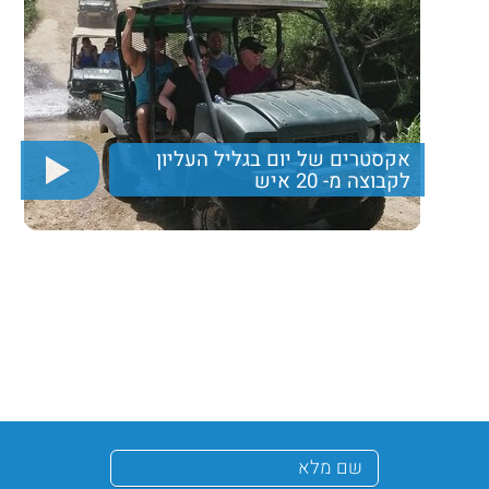
אקסטרים של יום בגליל העליון
לקבוצה מ- 20 איש
פריסת בוקר מפנקת, נסיעה ברכבי שטח, רפטינג על הירדן,
או פינטבול וארוחה עשירה לסיום
Pagination
400
Price per person
Trip length
יום מלא