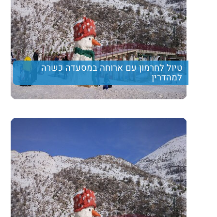
טיול לחרמון עם ארוחה במסעדה כשרה
למהדרין
מטיול המשלב מסלול הליכה קליל ומהנה, נסיעה עם רכבי
גולף בעמק המעיינות, ארוחת צהרים עשירה ותצפית נוף
מרהיבה
Price per person
Trip length
יום מלא