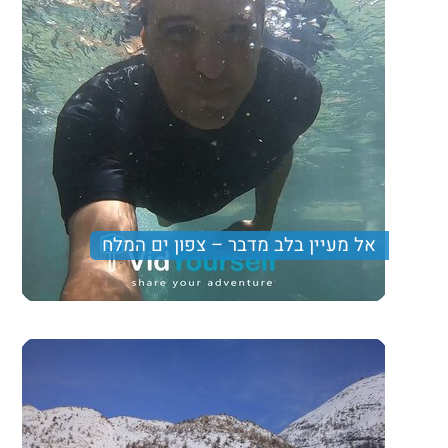
Trip length
יום מלא
אל מעיין בלב מדבר – צפון ים המלח
טיול אל הלב הפועם של מדבר יהודה. נהיגה עצמית ברכבי
4X4, רייזרים, לאחר מכן נוריד את האבק ברחצה במי מעיין
צלולים בלב המדבר ולסיום ארוחת צהרים מפנקת.
Price per person
Trip length
יום מלא