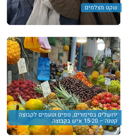
שקט מצלמים
סדנת צילום בסמארטפון בשילוב סיור וארוחת צהרים
410 ₪
Price per person
Trip length
יום מלא
ירושלים בסיפורים, נופים וטעמים לקבוצה
קטנה – 15-20 איש בקבוצה
סיור בשוק מחנה יהודה עם טעימות דוכנים, ביקור בשכונת
נחלאות ותצפית משכונת משכנות שאננים וימין משה אל