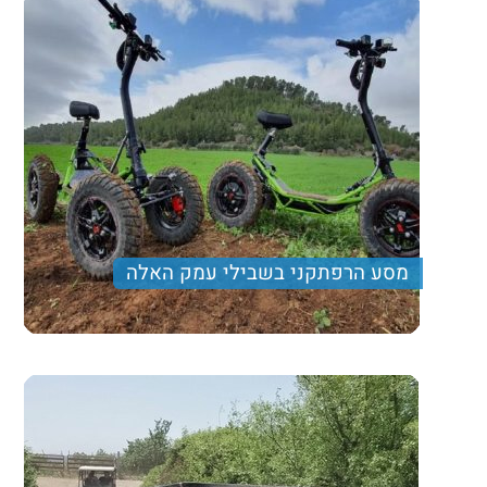
מסע הרפתקני בשבילי עמק האלה
מטיול המשלב מסלול הליכה קליל ומהנה, נסיעה עם רכבי
גולף בעמק המעיינות, ארוחת צהרים עשירה ותצפית נוף
מרהיבה
Price per person
Trip length
יום מלא