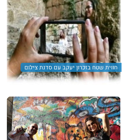
Trip length
יום מלא
חווית שטח בזכרון יעקב עם סדנת צילום
מטיול המשלב מסלול הליכה קליל ומהנה, נסיעה עם רכבי
גולף בעמק המעיינות, ארוחת צהרים עשירה ותצפית נוף
מרהיבה
Price per person
Trip length
יום מלא