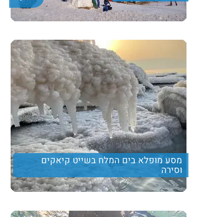
יום כיף בחרמון לכל המשפחה
280
Price per person
Trip length
יום מלא
מסע מופלא בים המלח בשייט קיאקים
וסירה
מטיול המשלב מסלול הליכה קליל ומהנה, שייט סירה בים
המלח ארוחת צהרים עשירה ותצפית נוף מרהיבה
Price per person