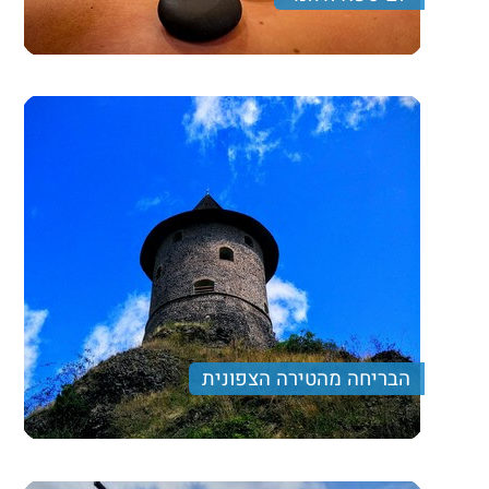
בילוי בריזורט חלומי הכולל מחתם ספא מהודר, מתחמי
מים ייחודיים מרכז הכנסים והאירועים – והכל טובל בטבע
ונוף פנורמי. אזור אשקלון
510 ₪
Price per person
Trip length
יום מלא
הבריחה מהטירה הצפונית