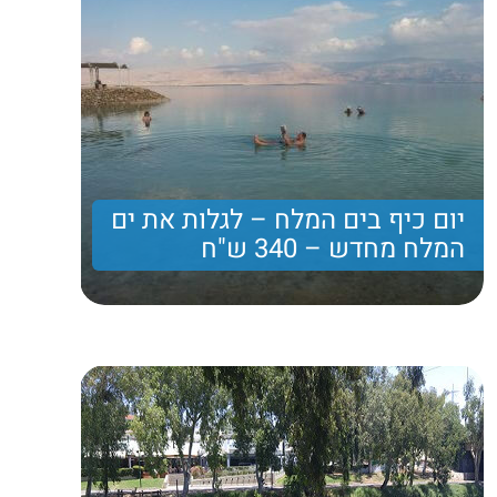
יום כיף בים המלח – לגלות את ים
המלח מחדש – 340 ש"ח
מסלול הליכה קליל במים קרירים בלב המדבר, יום כיף
וארוחת צהריים עשירה ומפנקת במלון בים המלח
340
Price per person
Trip length
יום מלא