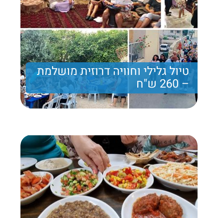
טיול גלילי וחוויה דרוזית מושלמת
– 260 ש"ח
חוויה בכרמל עם אירוח דרוזי
260 ₪
Price per person
Trip length
יום מלא