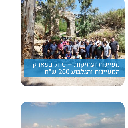
מעיינות ועתיקות – טיול בפארק
המעיינות והגלבוע 260 ש"ח
מטיול המשלב מסלולי הליכה קלילים ומהנים המשלבים
מים, באזור הכי יפה - בעמק המעיינות, ארוחת צהרים
עשירה במסעדת שף ותצפית נוף מרהיבה
260 ₪
Price per person
Trip length
יום מלא