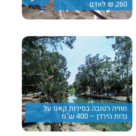
260 ₪ לאדם
יום גיבוש הכולל טיול רגלי וביקור במערות מיוחדות ,
תצפיות וארוחות טובות
260 ₪
Price per person
Trip length
יום מלא
חוויה רטובה בסירות קאנו על
גדות הירדן – 400 ש"ח
יום גיבוש מיוחד המרכז בתוכו שפע פעילויות לאורך הירדן
הדרומי הקסום, המיוחד הלא מוכר...שיט בסירות קאנו,