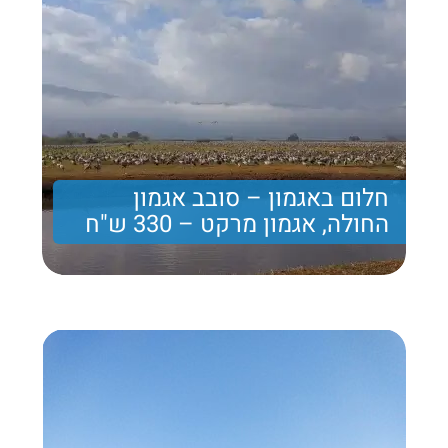
חלום באגמון – סובב אגמון
החולה, אגמון מרקט – 330 ש"ח
יום קסום באזור אגמון החולה עם טיול לבחירתכם, רכבים
ירוקים וארוחה באגמון מרקט
330 ₪
Price per person
Trip length
יום מלא