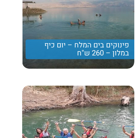
פינוקים בים המלח – יום כיף
במלון – 260 ש"ח
יום כיף וארוחת צהריים עשירה ומפנקת במלון בים המלח
260 ₪
Price per person
Trip length
יום מלא