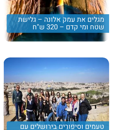
מגלים את עמק אלונה – גלישת
שטח ומי קדם – 320 ש"ח
מגלים את עמק אלונה בנסיעת טוק טוק חוויתית ונרטבים
במי קדם
320
Price per person
Trip length
יום מלא
טעמים וסיפורים בירושלים עם