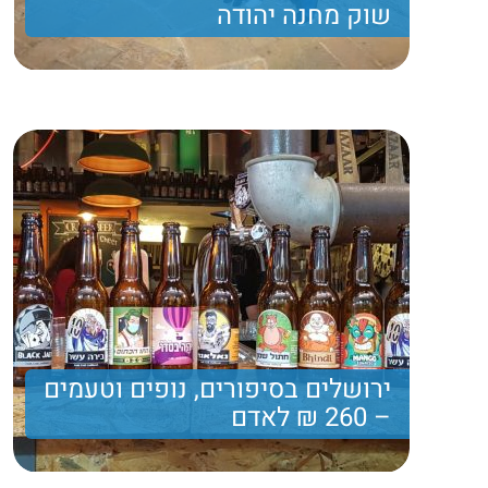
שוק מחנה יהודה
סיור בשוק מחנה יהודה ביקור טיול וביקור מרתק
לבחירתכם, ארוחה מצויינת ועוד...
300 ₪
Price per person
Trip length
יום מלא
ירושלים בסיפורים, נופים וטעמים
– 260 ₪ לאדם
סיור בשוק מחנה יהודה עם טעימת בוקר בשוק, ביקור
בשכונת נחלאות, העיר העתיקה, הכותל, משכנות שאננים