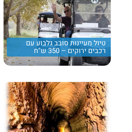
טיול מעיינות סובב גלבוע עם
רכבים ירוקים – 350 ש"ח
מטיול המשלב מסלול הליכה קליל ומהנה, נסיעה עם
רכבי גולף בעמק המעיינות, ארוחת צהרים עשירה ותצפית
נוף מרהיבה
350 ₪
Price per person
Trip length
יום מלא