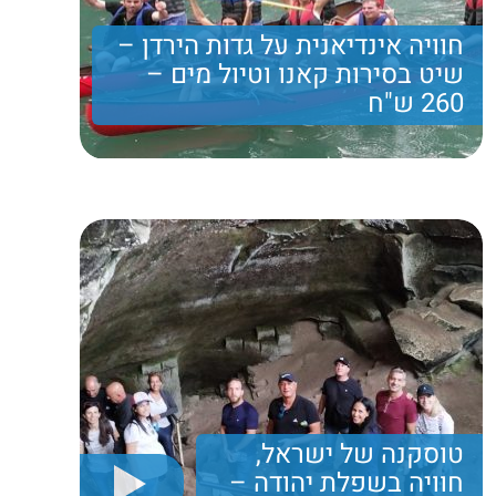
חוויה אינדיאנית על גדות הירדן –
שיט בסירות קאנו וטיול מים –
260 ש"ח
יום גיבוש מיוחד המרכז בתוכו שפע פעילויות לאורך הירדן
הדרומי הקסום, המיוחד והלא מוכר...שיט בסירות קאנו,
וטיולי מים
260 ₪
Price per person
Trip length
יום מלא
טוסקנה של ישראל,
חוויה בשפלת יהודה –