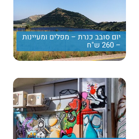
יום סובב כנרת – מפלים ומעיינות
– 260 ש"ח
יום רגוע ברמת הגולן, מתאים בעיקר לחורף והאביב,
מעיינות, מפלים ותצפיות נוף
260 ₪
Price per person
Trip length
יום מלא