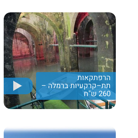
ועוד....
260 ₪
Price per person
Trip length
יום מלא
הרפתקאות
תת–קרקעיות ברמלה –
260 ש"ח
הרפתקאות תת קרקעיות ברמלה - סירה, מגדלים, שוק
תוסס ועוד...
260 ₪
Price per person
Trip length
יום מלא