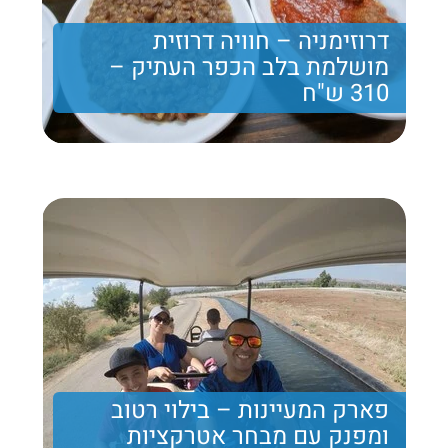
דרוזימניה – חוויה דרוזית
מושלמת בלב הכפר העתיק –
310 ש"ח
חוויה דרוזית שלמה כולל הופעה המשלבת קטיף או סדנת
צילום, ארוחות מעולות, ביקור וטיול בזכרון יעקב ועוד
הפתעות.....
310
Price per person
Trip length
יום מלא
פארק המעיינות – בילוי רטוב
ומפנק עם מבחר אטרקציות