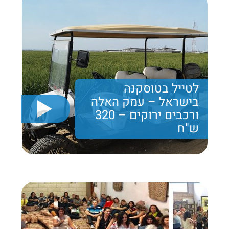
לטייל בטוסקנה
בישראל – עמק האלה
ורכבים ירוקים – 320
ש"ח
יום גיבוש הכולל רכיבה על אופניים או רכבי גולף, טיול
רגלי וביקור במערות מיוחדות או סדנת קפה או ביקור
במבשלת בירה וכמובן ארוחה טובה
Price per person
320 ש"ח
Trip length
יום מלא