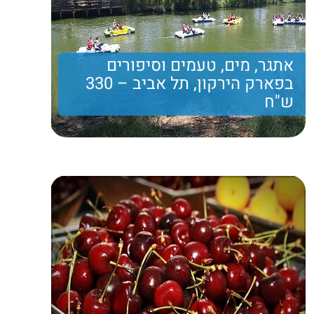
אתגר, מים, טעמים וסיפורים
בפארק הירקון, תל אביב – 330
ש"ח
יום כיף באגם פארק הירקון הכולל שיט, טיול ברכב
ממונע ועוד הפתעות
Price per person
330 ש"ח