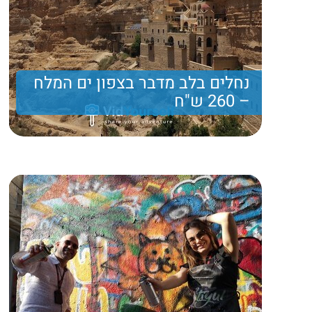
נחלים בלב מדבר בצפון ים המלח
– 260 ש"ח
יום נפלא בלב המדבר, טיולים במעיינות, ותצפיות
מרהיבות
260
Price per person
Trip length
יום מלא