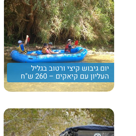
יום גיבוש קיצי ורטוב בגליל
העליון עם קיאקים – 260 ש"ח
יום גיבוש הכולל רפטינג על נהר הירדן, מסלול הליכה
רטוב, ארוחה עשירה והמון כיף
260 ₪
Price per person
Trip length
יום מלא