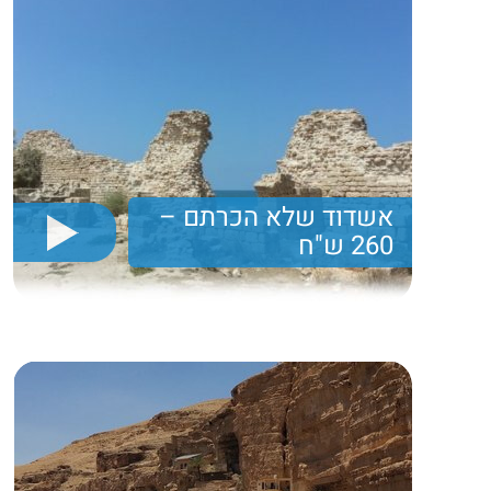
אשדוד שלא הכרתם –
260 ש"ח
יום גיבוש הכולל טיולים מיוחדים בפארקים וליד הים,
סלסלת פיקניק וארוחה מצויינת
260 ₪
Price per person
Trip length
יום מלא