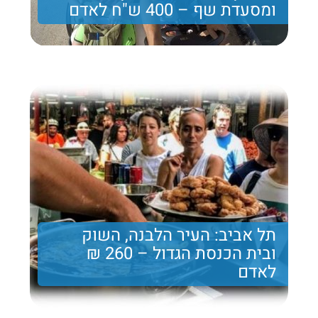
ומסעדת שף – 400 ש"ח לאדם
יום מקסים מלא פעילויות בפארק המעיינות
400 ₪
Price per person
Trip length
יום מלא
תל אביב: העיר הלבנה, השוק
ובית הכנסת הגדול – 260 ₪
לאדם
טיול מרתק בתל אביב – העיר הלבנה, השוק ובית הכנסת
הגדול