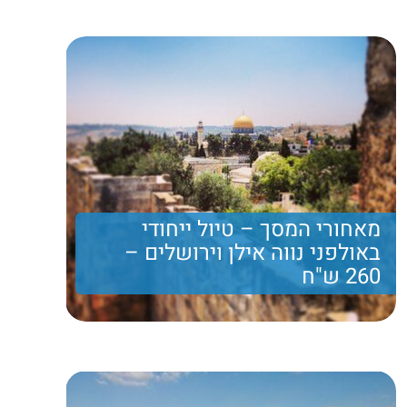
רכבים חשמליים ופינוקים
400 ₪
Price per person
Trip length
יום מלא
מאחורי המסך – טיול ייחודי
באולפני נווה אילן וירושלים –
260 ש"ח
סיור בשוק מחנה יהודה עם טעימות דוכנים, ביקור בשכונת
נחלאות ותצפית משכונת משכנות שאננים וימין משה אל
עבר העיר העתיקה.
260 ₪
Price per person
Trip length
יום מלא